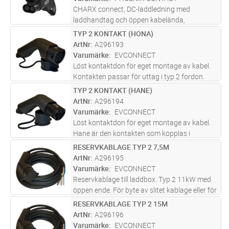
(
...läs mer
CHARX connect, DC-laddledning med
laddhandtag och öppen kabelända,
Kapslingsfärg svart-svart, med utbytbar ram
TYP 2 KONTAKT (HONA)
Lägg i kundvagn
ST
för kontaktens front (mating face), med
ArtNr
A296193
ansluten PP-kontakt, till laddning av elfordon
Varumärke
EVCONNECT
(
...läs mer
Löst kontaktdon för eget montage av kabel.
Kontakten passar för uttag i typ 2 fordon.
TYP 2 KONTAKT (HANE)
Lägg i kundvagn
ST
ArtNr
A296194
Varumärke
EVCONNECT
Löst kontaktdon för eget montage av kabel.
Hane är den kontakten som kopplas i
laddpunkten.
RESERVKABLAGE TYP 2 7,5M
Lägg i kundvagn
ST
ArtNr
A296195
Varumärke
EVCONNECT
Reservkablage till laddbox. Typ 2 11kW med
öppen ende. För byte av slitet kablage eller för
behov av längre kabel. Bytes enkelt av behörig
RESERVKABLAGE TYP 2 15M
Lägg i kundvagn
ST
elektriker. Passar de flesta laddboxar där
ArtNr
A296196
kabelbyte är möj
...läs mer
Varumärke
EVCONNECT