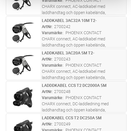
Varumärke
PHOENIX CONTACT
elektromobila la
...läs mer
CHARX connect, AC-laddkabel med
laddhandtag och öppen kabelända,
Kapslingsfärg svart-grå, för laddning med
LADDKABEL 3AC32A 10M T2-
Lägg i kundvagn
ST
växelström (AC) av elfordon (EV) med
ArtNr
2700242
fordonsintag typ 2, för installation i
Varumärke
PHOENIX CONTACT
elektromobila la
...läs mer
CHARX connect, AC-laddkabel med
laddhandtag och öppen kabelända,
Kapslingsfärg svart-grå, för laddning med
LADDKABEL 3AC20A 5M T2-
Lägg i kundvagn
ST
växelström (AC) av elfordon (EV) med
ArtNr
2700243
fordonsintag typ 2, för installation i
Varumärke
PHOENIX CONTACT
elektromobila la
...läs mer
CHARX connect, AC-laddkabel med
laddhandtag och öppen kabelända,
Kapslingsfärg svart-grå, för laddning med
LADDDKABEL CCS T2 DC2000A 5M
Lägg i kundvagn
ST
växelström (AC) av elfordon (EV) med
ArtNr
2700248
fordonsintag typ 2, för installation i
Varumärke
PHOENIX CONTACT
elektromobila la
...läs mer
CHARX connect, DC-laddledning med
laddhandtag och öppen kabelända,
Kapslingsfärg svart-svart, med utbytbar ram
LADDKABEL CCS T2 DC250A 5M
Lägg i kundvagn
ST
för kontaktens front (mating face), med
ArtNr
2700249
ansluten PP-kontakt, till laddning av elfordon
Varumärke
PHOENIX CONTACT