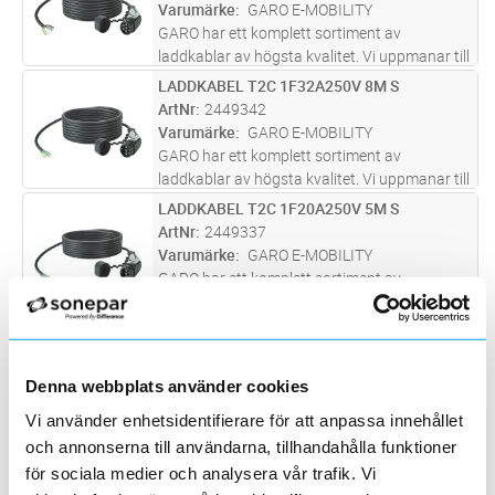
Dessutom är kabel och anslutn
...läs mer
Varumärke
GARO E-MOBILITY
GARO har ett komplett sortiment av
laddkablar av högsta kvalitet. Vi uppmanar till
att alltid använda oskadda kablar för att
LADDKABEL T2C 1F32A250V 8M S
Lägg i kundvagn
ST
säkerställa funktion – att din bil fungerar.
ArtNr
2449342
Dessutom är kabel och anslutn
...läs mer
Varumärke
GARO E-MOBILITY
GARO har ett komplett sortiment av
laddkablar av högsta kvalitet. Vi uppmanar till
att alltid använda oskadda kablar för att
LADDKABEL T2C 1F20A250V 5M S
Lägg i kundvagn
ST
säkerställa funktion – att din bil fungerar.
ArtNr
2449337
Dessutom är kabel och anslutn
...läs mer
Varumärke
GARO E-MOBILITY
GARO har ett komplett sortiment av
laddkablar av högsta kvalitet. Vi uppmanar till
att alltid använda oskadda kablar för att
LADDKABEL T2C 1F32A250V 5M S
Lägg i kundvagn
ST
säkerställa funktion – att din bil fungerar.
ArtNr
2449341
Dessutom är kabel och anslutn
...läs mer
Varumärke
GARO E-MOBILITY
Denna webbplats använder cookies
GARO har ett komplett sortiment av
Vi använder enhetsidentifierare för att anpassa innehållet
laddkablar av högsta kvalitet. Vi uppmanar till
att alltid använda oskadda kablar för att
och annonserna till användarna, tillhandahålla funktioner
LADDKABEL T2C 3F32A480V 5M S
Lägg i kundvagn
ST
säkerställa funktion – att din bil fungerar.
för sociala medier och analysera vår trafik. Vi
ArtNr
2449343
Dessutom är kabel och anslutn
...läs mer