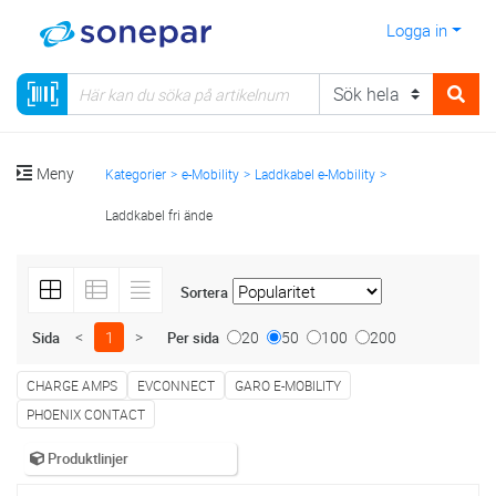
Logga in
Meny
Kategorier
e-Mobility
Laddkabel e-Mobility
Laddkabel fri ände
Sortera
<
1
>
20
50
100
200
Sida
Per sida
CHARGE AMPS
EVCONNECT
GARO E-MOBILITY
PHOENIX CONTACT
Produktlinjer