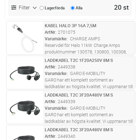
20 st
Filter
Lagerförda
Alla
KABEL HALO 3P 16A 7,5M
Lägg i kundvagn
ST
ArtNr
2701075
Varumärke
CHARGE AMPS
Reservdel för Halo 11kW. Charge Amps
produktnummer 130578, 130800, 100308,
101082.
LADDKABEL T2C 1F20A250V 8M S
Lägg i kundvagn
ST
ArtNr
2449338
Varumärke
GARO E-MOBILITY
GARO har ett komplett sortiment av
laddkablar av högsta kvalitet. Vi uppmanar till
att alltid använda oskadda kablar för att
LADDKABEL T2C 3F20A480V 5M S
Lägg i kundvagn
ST
säkerställa funktion – att din bil fungerar.
ArtNr
2449339
Dessutom är kabel och anslutn
...läs mer
Varumärke
GARO E-MOBILITY
GARO har ett komplett sortiment av
laddkablar av högsta kvalitet. Vi uppmanar till
att alltid använda oskadda kablar för att
LADDKABEL T2C 3F20A480V 8M S
Lägg i kundvagn
ST
säkerställa funktion – att din bil fungerar.
ArtNr
2449340