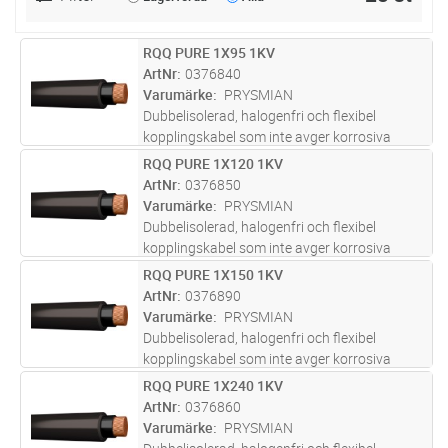
RQQ PURE 1X95 1KV
Lägg i kundvagn
M
ArtNr
0376840
Varumärke
PRYSMIAN
Dubbelisolerad, halogenfri och flexibel
kopplingskabel som inte avger korrosiva
gaser och har låg röktäthet vid brand. För
RQQ PURE 1X120 1KV
Lägg i kundvagn
M
indragning i rör, ledningskanaler och
ArtNr
0376850
apparatskåp. CPR-godkänd Dca med
Varumärke
PRYSMIAN
svart
...läs mer
Dubbelisolerad, halogenfri och flexibel
kopplingskabel som inte avger korrosiva
gaser och har låg röktäthet vid brand. För
RQQ PURE 1X150 1KV
Lägg i kundvagn
M
indragning i rör, ledningskanaler och
ArtNr
0376890
apparatskåp. CPR-godkänd Dca med
Varumärke
PRYSMIAN
svart
...läs mer
Dubbelisolerad, halogenfri och flexibel
kopplingskabel som inte avger korrosiva
gaser och har låg röktäthet vid brand. För
RQQ PURE 1X240 1KV
Lägg i kundvagn
M
indragning i rör, ledningskanaler och
ArtNr
0376860
apparatskåp. CPR-godkänd Dca med
Varumärke
PRYSMIAN
svart
...läs mer