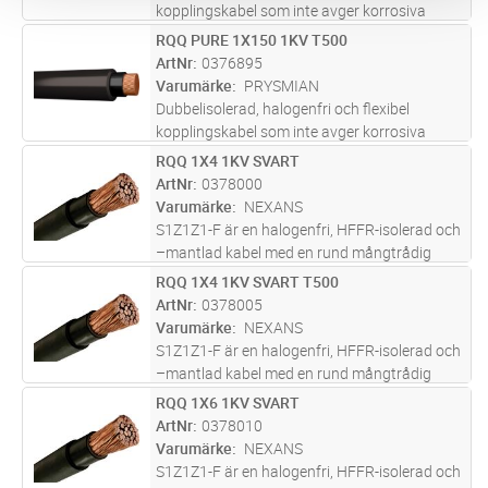
kopplingskabel som inte avger korrosiva
gaser och har låg röktäthet vid brand. För
RQQ PURE 1X150 1KV T500
Lägg i kundvagn
M
indragning i rör, ledningskanaler och
ArtNr
0376895
apparatskåp. CPR-godkänd Dca med
Varumärke
PRYSMIAN
svart
...läs mer
Dubbelisolerad, halogenfri och flexibel
kopplingskabel som inte avger korrosiva
gaser och har låg röktäthet vid brand. För
RQQ 1X4 1KV SVART
Lägg i kundvagn
M
indragning i rör, ledningskanaler och
ArtNr
0378000
apparatskåp. CPR-godkänd Dca med
Varumärke
NEXANS
svart
...läs mer
S1Z1Z1-F är en halogenfri, HFFR-isolerad och
–mantlad kabel med en rund mångtrådig
ledare av koppar.
RQQ 1X4 1KV SVART T500
Lägg i kundvagn
M
ArtNr
0378005
Varumärke
NEXANS
S1Z1Z1-F är en halogenfri, HFFR-isolerad och
–mantlad kabel med en rund mångtrådig
ledare av koppar.
RQQ 1X6 1KV SVART
Lägg i kundvagn
M
ArtNr
0378010
Varumärke
NEXANS
S1Z1Z1-F är en halogenfri, HFFR-isolerad och