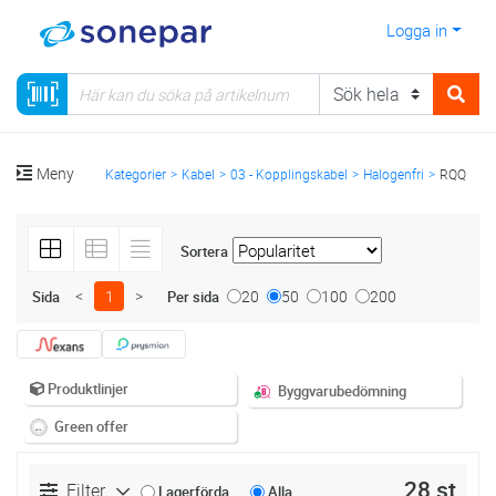
Logga in
Meny
Kategorier
Kabel
03 - Kopplingskabel
Halogenfri
RQQ
Sortera
<
1
>
20
50
100
200
Sida
Per sida
Produktlinjer
Byggvarubedömning
Green offer
28 st
Filter
Lagerförda
Alla