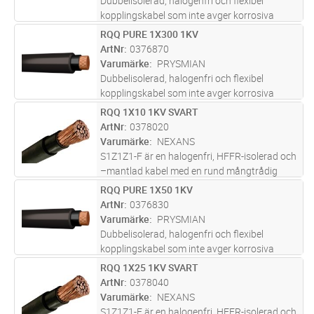
Dubbelisolerad, halogenfri och flexibel
kopplingskabel som inte avger korrosiva
gaser och har låg röktäthet vid brand. För
RQQ PURE 1X300 1KV
Lägg i kundvagn
M
indragning i rör, ledningskanaler och
ArtNr
0376870
apparatskåp. CPR-godkänd Dca med
Varumärke
PRYSMIAN
svart
...läs mer
Dubbelisolerad, halogenfri och flexibel
kopplingskabel som inte avger korrosiva
gaser och har låg röktäthet vid brand. För
RQQ 1X10 1KV SVART
Lägg i kundvagn
M
indragning i rör, ledningskanaler och
ArtNr
0378020
apparatskåp. CPR-godkänd Dca med
Varumärke
NEXANS
svart
...läs mer
S1Z1Z1-F är en halogenfri, HFFR-isolerad och
–mantlad kabel med en rund mångtrådig
ledare av koppar.
RQQ PURE 1X50 1KV
Lägg i kundvagn
M
ArtNr
0376830
Varumärke
PRYSMIAN
Dubbelisolerad, halogenfri och flexibel
kopplingskabel som inte avger korrosiva
gaser och har låg röktäthet vid brand. För
RQQ 1X25 1KV SVART
Lägg i kundvagn
M
indragning i rör, ledningskanaler och
ArtNr
0378040
apparatskåp. CPR-godkänd Dca med
Varumärke
NEXANS
svart
...läs mer
S1Z1Z1-F är en halogenfri, HFFR-isolerad och