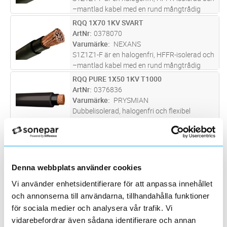
–mantlad kabel med en rund mångtrådig
ledare av koppar.
RQQ 1X70 1KV SVART
Lägg i kundvagn
M
ArtNr
0378070
Varumärke
NEXANS
S1Z1Z1-F är en halogenfri, HFFR-isolerad och
–mantlad kabel med en rund mångtrådig
ledare av koppar.
RQQ PURE 1X50 1KV T1000
Lägg i kundvagn
M
ArtNr
0376836
Varumärke
PRYSMIAN
Dubbelisolerad, halogenfri och flexibel
kopplingskabel med svart mantel som inte
avger korrosiva gaser och har låg röktäthet
RQQ PURE 1X95 1KV T1000
Lägg i kundvagn
M
vid brand. För indragning i rör,
ArtNr
0376846
ledningskanaler och apparatskåp.
Varumärke
PRYSMIAN
Uppfylle
...läs mer
Dubbelisolerad, halogenfri och flexibel
Denna webbplats använder cookies
kopplingskabel som inte avger korrosiva
Vi använder enhetsidentifierare för att anpassa innehållet
gaser och har låg röktäthet vid brand. För
RQQ PURE 1X120 1KV T1000
Lägg i kundvagn
M
och annonserna till användarna, tillhandahålla funktioner
indragning i rör, ledningskanaler och
ArtNr
0376856
för sociala medier och analysera vår trafik. Vi
apparatskåp. CPR-godkänd Dca med
Varumärke
PRYSMIAN
vidarebefordrar även sådana identifierare och annan
svart
...läs mer
Dubbelisolerad, halogenfri och flexibel