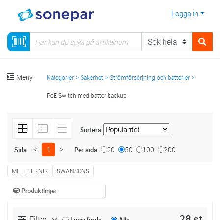
Logga in
Meny
Kategorier
Säkerhet
Strömförsörjning och batterier
PoE Switch med batteribackup
Sortera
<
1
>
20
50
100
200
Sida
Per sida
MILLETEKNIK
SWANSONS
Produktlinjer
28 st
Filter
Lagerförda
Alla