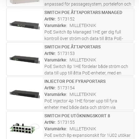
anpassad för passagesystem, portelefon och
kameraövervakning. PoE switch med 2st SFP-
SWITCH POE ÅTTAPORTARS MANAGED
Lägg i kundvagn
ST
portar gör att du aldrig behöver stå
ArtNr
5173152
handfallen, oavsett vilket behov du m
...läs
Varumärke
MILLETEKNIK
mer
PoE Switch 8p Managed 1HE ger dig full
kontroll över ström och data till åtta PoE-
enheter, med en effekt på 30,8 W per port. Den
SWITCH POE ÅTTAPORTARS
Lägg i kundvagn
ST
monteras enkelt i ett 19” rack och har
ArtNr
5173153
dessutom två LAN-portar för ext
...läs mer
Varumärke
MILLETEKNIK
PoE Switch 8p 1HE fördelar både ström och
data till upp till åtta PoE-enheter, med en
effekt på 30,8 W per port. Den monteras
INJECTOR POE FYRAPORTARS
Lägg i kundvagn
ST
smidigt i ett 19” rack och har dessutom fyra
ArtNr
5173154
LAN-portar för extra anslutn
...läs mer
Varumärke
MILLETEKNIK
PoE Injector 4p 1HE förser upp till fyra
enheter med både data och ström via
nätverkskabel, vilket förenklar installationer
SWITCH POE UTÖKNINGSKORT 8
Lägg i kundvagn
ST
och eliminerar behovet av separata
ArtNr
5173155
strömkällor. Monteras enkelt i ett 19” r
...läs
Varumärke
MILLETEKNIK
mer
PoE switch 8p expansionskit för 1U02 utökar