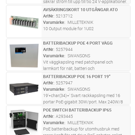
säkrar ström till upp till tio 24 V-applikationer.
Den monteras smidigt i ett 19” rack och
AVSÄKRINGSKORT 10 UTGÅNGAR ATO
Lägg i kundvagn
ST
larmar vid säkringsfel via LED och relä. Tre
ArtNr
5213712
utgångar kan ställas som
...läs mer
Varumärke
MILLETEKNIK
10 Output module for 1U02
BATTERIBACKUP POE 4 PORT VÄGG
Lägg i kundvagn
ST
ArtNr
5257944
Varumärke
SWANSONS
Vit väggkapsling med patchpanel och
larmkort för nät, batteri och
laddningsspänningsfel. Extra batteriutgång
BATTERIBACKUP POE 16 PORT 19”
Lägg i kundvagn
ST
för större batteribank.
ArtNr
5257947
Varumärke
SWANSONS
19'+char(34)+' Svart rackkapsling med 16
portar PoE-gigabit 30W/port. Max 240W/8
portar och max 480W total belastning.
POE SWITCH BATTERIBACKUP IP65
Lägg i kundvagn
ST
Levereras med larmkort för nät, batteri och
ArtNr
A293445
laddningsspänningsfel. Extra batteri
...läs mer
Varumärke
MILLETEKNIK
PoE batteribackup för utomhusbruk med