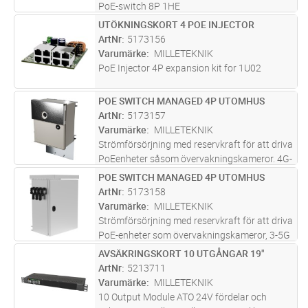
PoE-switch 8P 1HE
UTÖKNINGSKORT 4 POE INJECTOR
Lägg i kundvagn
ST
ArtNr
5173156
Varumärke
MILLETEKNIK
PoE Injector 4P expansion kit for 1U02
POE SWITCH MANAGED 4P UTOMHUS
Lägg i kundvagn
ST
ArtNr
5173157
Varumärke
MILLETEKNIK
Strömförsörjning med reservkraft för att driva
PoEenheter såsom övervakningskameror. 4G-
5G router från Telenor En 24 V utgång för att
POE SWITCH MANAGED 4P UTOMHUS
Lägg i kundvagn
ST
kunna driva andra larmkomponenter eller
ArtNr
5173158
stora PTZ-kameror. Fjärrö
...läs mer
Varumärke
MILLETEKNIK
Strömförsörjning med reservkraft för att driva
PoE-enheter som övervakningskameror, 3-5G
routrar och har en 24 V utgång för att kunna
AVSÄKRINGSKORT 10 UTGÅNGAR 19"
Lägg i kundvagn
ST
driva andra larmkomponenter.
ArtNr
5213711
Fjärrövervakning och styrning av PoE
...läs
Varumärke
MILLETEKNIK
mer
10 Output Module ATO 24V fördelar och