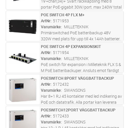
19'+char(34)+' Svart rackkapsling med 8
portar PoE-gigabit 30W/port. max 240W total
belastning. Levereras med larmkort för nät,
POE SWITCH 4P FLX M+
Lägg i kundvagn
ST
batteri och laddningsspänningsfel. Extra
ArtNr
5171953
batteriutgång för större batte
...läs mer
Varumärke
MILLETEKNIK
Primärswitchad PoE batteribackup 48V
320W med plats för upp till 4x 14Ah batterier.
1x PoE switch med 2x LAN portar & 4x PoE
POE SWITCH 4P EXPANSIONSKIT
Lägg i kundvagn
ST
portar. Kan enkelt utökas med ytterligare 2
ArtNr
5171954
switchar till totalt 12 PoE po
...läs mer
Varumärke
MILLETEKNIK
PoE switch för expansion i Milleteknik FLX S &
M PoE batteribackuper. Ansluts emot färdigt
kablage som finns i PoE FLX S & eller FLX
POESWITCH 8PORT VÄGGBATTBACKUP
Lägg i kundvagn
ST
M.Max effekt per port: 30,8W
ArtNr
5172432
(22W@41VDC/vid djupurladdning av
Varumärke
SWANSONS
batt
...läs mer
Har 8+1 RJ 45 kontakter med led indikering av
PoE och datatrafik. Alla portar kan leverera
full effekt samtidigt. Är skyddad mot
POESWITCH12PORT VÄGGBATTBACKUP
Lägg i kundvagn
ST
överbelastning och kortslutning och har
ArtNr
5172433
inbyggt skydd mot djupurladdni
...läs mer
Varumärke
SWANSONS
Har 12+1 RJ 45 kontakter med led indikering