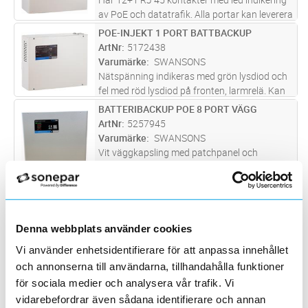
av PoE och datatrafik. Alla portar kan leverera
full effekt samtidigt. Är skyddad mot
POE-INJEKT 1 PORT BATTBACKUP
Lägg i kundvagn
ST
överbelastning och kortslutning och har
ArtNr
5172438
inbyggt skydd mot djupurladdn
...läs mer
Varumärke
SWANSONS
Nätspänning indikeras med grön lysdiod och
fel med röd lysdiod på fronten, larmrelä. Kan
enkelt förses med larmkort för yttrligare
BATTERIBACKUP POE 8 PORT VÄGG
Lägg i kundvagn
ST
fellarm och sabotagekontakt i förborrade hål.
ArtNr
5257945
Aggregatet är skyddad
...läs mer
Varumärke
SWANSONS
Vit väggkapsling med patchpanel och
larmkort för nät, batteri och
laddningsspänningsfel. Extra batteriutgång
POE INJECTOR 1P S
Lägg i kundvagn
ST
för större batteribank.
ArtNr
5171950
Varumärke
MILLETEKNIK
Denna webbplats använder cookies
Primärswitchad PoE batteribackup 12V 25W
med plats för upp till 1x 7Ah batteri. PoE 1p S
Vi använder enhetsidentifierare för att anpassa innehållet
levereras inkl. 1x PoE injektor med 1x LAN port
POE SWITCH 4P M
Lägg i kundvagn
ST
och annonserna till användarna, tillhandahålla funktioner
& 1x PoE port samt färdig kabel och uttag för
ArtNr
5171951
för sociala medier och analysera vår trafik. Vi
anslutning emot
...läs mer
Varumärke
MILLETEKNIK
vidarebefordrar även sådana identifierare och annan
Primärswitchad PoE batteribackup 48V