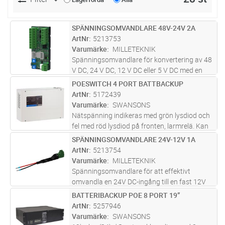
SPÄNNINGSOMVANDLARE 48V-24V 2A
Lägg i kundvagn
ST
ArtNr
5213753
Varumärke
MILLETEKNIK
Spänningsomvandlare för konvertering av 48
V DC, 24 V DC, 12 V DC eller 5 V DC med en
maxeffekt på 60 W eller 6 A. Undantag gäller
POESWITCH 4 PORT BATTBACKUP
Lägg i kundvagn
ST
för konvertering 48 V till 24 V, där kontinuerlig
ArtNr
5172439
utgångsström är 2
...läs mer
Varumärke
SWANSONS
Nätspänning indikeras med grön lysdiod och
fel med röd lysdiod på fronten, larmrelä. Kan
förses med larmkort för yttrligare fellarm och
SPÄNNINGSOMVANDLARE 24V-12V 1A
Lägg i kundvagn
ST
sabotagekontakt i förborrade hål. Aggregatet
ArtNr
5213754
är skyddad mot öve
...läs mer
Varumärke
MILLETEKNIK
Spänningsomvandlare för att effektivt
omvandla en 24V DC-ingång till en fast 12V
DC-utgång, med en maximal
BATTERIBACKUP POE 8 PORT 19”
Lägg i kundvagn
ST
belastningskapacitet på 1A. Den kontinuerliga
ArtNr
5257946
strömkapaciteten är 0,8A, vilket innebär att
Varumärke
SWANSONS
d
...läs mer