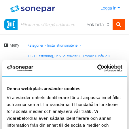
Logga in
Meny
Kategorier
Installationsmateriel
13 - Ljusstyrning, Ur & Spisvakter
Dimmer
Infälld
Induktiv belastning
Sortera
Denna webbplats använder cookies
Vi använder enhetsidentifierare för att anpassa innehållet
<
1
>
20
50
100
200
Sida
Per sida
och annonserna till användarna, tillhandahålla funktioner
för sociala medier och analysera vår trafik. Vi
vidarebefordrar även sådana identifierare och annan
Produktlinjer
information från din enhet till de sociala medier och