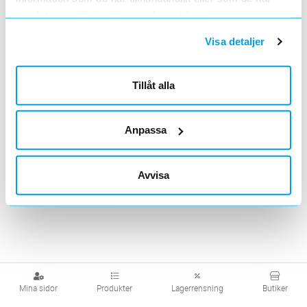
Takgenomföringar
Fyrkantiga
Runda
samlat in när du har använt deras tjänster.
Visa detaljer
Tillåt alla
Moduler
Tillbehör
Anpassa
Visa produkter från alla underliggande kategorier
Avvisa
Mina sidor
Produkter
Lagerrensning
Butiker