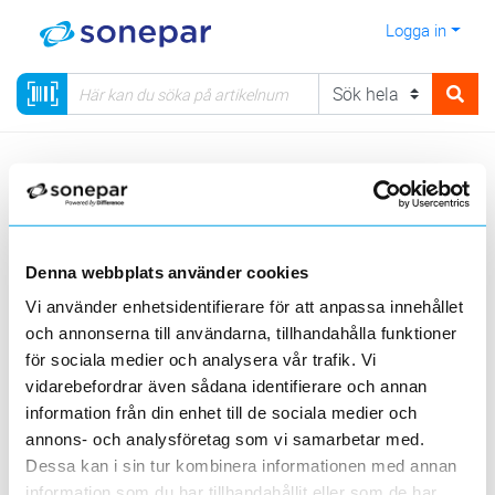
Logga in
Meny
Kategorier
Verktyg, PPE & Förnödenheter
16 - Linje- & kabelredskap
Stolpskor
Denna webbplats använder cookies
Visa produkter från alla underliggande kategorier
Vi använder enhetsidentifierare för att anpassa innehållet
och annonserna till användarna, tillhandahålla funktioner
för sociala medier och analysera vår trafik. Vi
vidarebefordrar även sådana identifierare och annan
information från din enhet till de sociala medier och
annons- och analysföretag som vi samarbetar med.
Tillbehör till
Stolpskor
stolpskor
Dessa kan i sin tur kombinera informationen med annan
information som du har tillhandahållit eller som de har