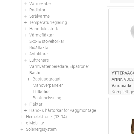
Värmekabel
Radiator
Antal
Strålvärme
Temperaturreglering
Handduksstork
Värmefläktar
Sko- & stöveltorkar
Ridåfläktar
Avfuktare
Luftrenare
Varmvattenberedare, Elpatroner
Bastu
YTTERVÄGG
Bastuaggregat
ArtNr
9302
Manöverpaneler
Varumärke
Tillbehör
Komplett ge
Bastubelysning
innehåller k
Antal
Fläktar
#150 samt 
Hand- & hårtorkar för väggmontage
anslutning ti
Hemelektronik (93-94)
Ø98-100 mm.
e-Mobility
mer
Solenergisystem