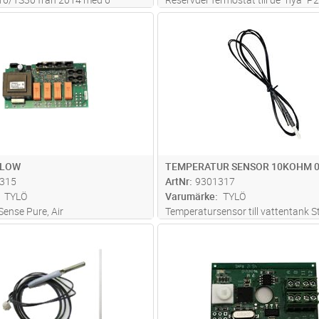
tid. Ingen förvalstid.
Sense Sport 6-8. Från September 
Lägg i kundvagn
Lägg i kun
ST
Antal
ST
210524
 LOW
TEMPERATUR SENSOR 10KOHM 0
315
ArtNr
9301317
TYLÖ
Varumärke
TYLÖ
 Sense Pure, Air
Temperatursensor till vattentank 
Commercial/Home
Lägg i kundvagn
Lägg i kun
ST
Antal
ST