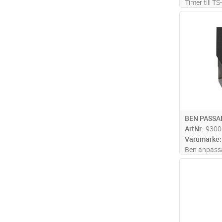
Timer till T
gångtid.
Antal
BEN PASSA
ArtNr
9300
Varumärke
Ben anpassa
6/8/10. Lack
Antal