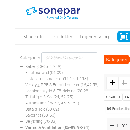
Mina sidor
Produkter
Lagerrensning
Kategorier
Kategorier
Kabel (00-05, 47-49)
Elnätmateriel (06-09)
Installationsmateriel (11-15, 17-18)
Verktyg, PPE & Förnödenheter (16,42,53,94)
Ledningsskydd & Fördelning (20-28)
Tillfällig el & Sol (24, 52, 75)
CARIITTI
FR
Automation (29-42, 45, 51-53)
Produktlinj
Data & Tele (50-62)
Säkerhet (58, 63)
Belysning (70-83)
Filter
Värme & Ventilation (85-89, 93-94)