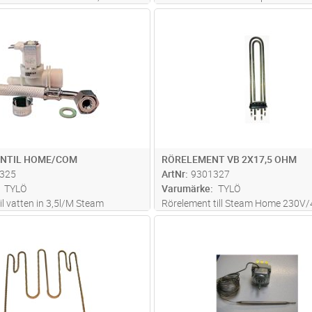
Pure, Air
Lägg i kundvagn
Lägg i kun
ST
Antal
ST
NTIL HOME/COM
RÖRELEMENT VB 2X17,5 OHM
325
ArtNr
9301327
TYLÖ
Varumärke
TYLÖ
l vatten in 3,5l/M Steam
Rörelement till Steam Home 230V
m Commercial
samt 2/4/6VB (440V) 2 rörelement
Lägg i kundvagn
Lägg i kun
FP
Antal
ST