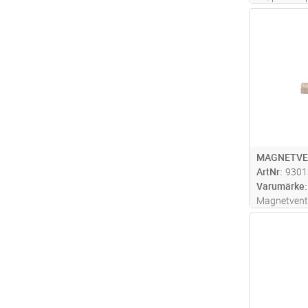
Elite, Sense 
Antal
MAGNETVE
ArtNr
9301
Varumärke
Magnetventi
Home/Stea
Antal