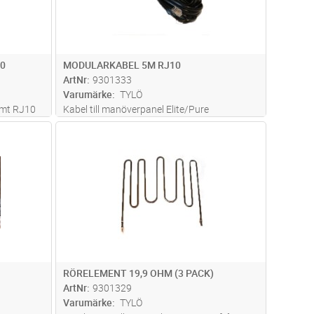
0
MODULARKABEL 5M RJ10
ArtNr
9301333
Varumärke
TYLÖ
amt RJ10
Kabel till manöverpanel Elite/Pure
lite/Pure
dvagn
Lägg i kundvagn
Antal
FP
RÖRELEMENT 19,9 OHM (3 PACK)
ArtNr
9301329
Varumärke
TYLÖ