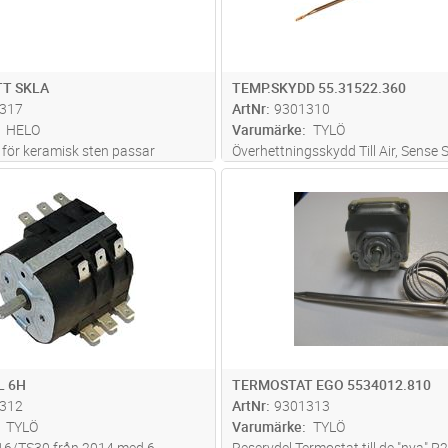
T SKLA
TEMP.SKYDD 55.31522.360
317
ArtNr
9301310
HELO
Varumärke
TYLÖ
 för keramisk sten passar
Överhettningsskydd Till Air, Sense 
SKLA utan BWT (13 st )
2014-01, Sense SK från 2013-05, ä
Lägg i kundvagn
Lägg i kun
ST
Antal
ST
senare Sense modeller (Pure/Elite) 
2018-04.
L 6H
TERMOSTAT EGO 5534012.810
312
ArtNr
9301313
TYLÖ
Varumärke
TYLÖ
TS16/TS30 från 2014 med 6
Reservdel Termostat till de "nya" P