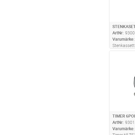
STENKASET
ArtNr
9300
Varumärke
Stenkassett
Magma och 
Antal
TIMER 6PO
ArtNr
9301
Varumärke
Timer till 