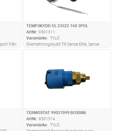
TEMP.SKYDD 55.33522.160 3POL
ArtNr
9301311
Varumärke
TYLÖ
Sport från
Överhettningskydd Till Sense Elite, Sense
ven
Combi, Sense Pure, Sense Sport, Sense
dvagn
Lägg i kundvagn
Antal
ST
t.om.
Commercial 6-8kW. Från 2018-05
TERMOSTAT 99027099 BOSSINI
ArtNr
9301314
Varumärke
TYLÖ
2250
Termostat till Bossini blandaren ovan,