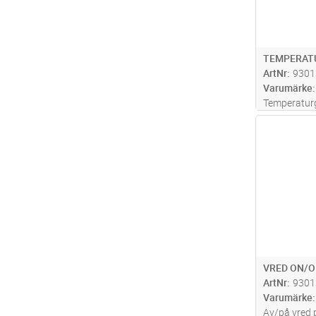
TEMPERATU
ArtNr
9301
Varumärke
Temperaturgi
Antal
VRED ON/O
ArtNr
9301
Varumärke
Av/på vred