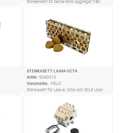
Rörelement till Sense 8kW aggregat från
2014, säljs i 3-pack.
dvagn
Lägg i kundvagn
Antal
FP
STENKASETT LAAVA OCTA
ArtNr
9300315
Varumärke
HELO
Stenkasett för Laava, Octa och SKLE utan
svart.
BWT (7 st) Passar keramisk sten
dvagn
Lägg i kundvagn
Antal
ST