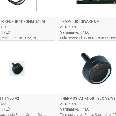
R SENSOR 10KOHM 0,65M
TEMP/FUKTGIVARE NM
319
ArtNr
9301320
TYLÖ
Varumärke
TYLÖ
vare inne i tank VA, VB.
Fuktsensor till Tylarium samt Sen
Elite
Lägg i kundvagn
Lägg i kun
ST
Antal
ST
FF TYLÖ V2
THERMOSTAT KNOB TYLÖ V2/V3
322
ArtNr
9301323
TYLÖ
Varumärke
TYLÖ
 passande Sense Combi, Sense
Termostatvred Sense Sport efter 2