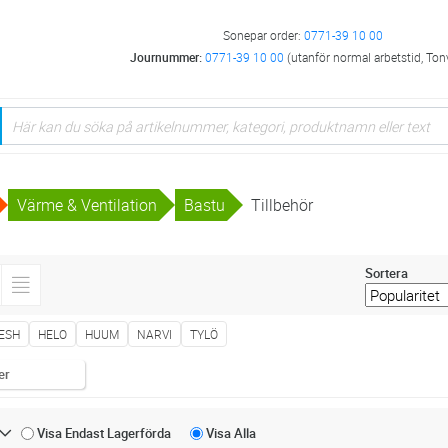
Sonepar order:
0771-39 10 00
Journummer:
0771-39 10 00
(utanför normal arbetstid, Ton
Värme & Ventilation
Bastu
Tillbehör
Sortera
ESH
HELO
HUUM
NARVI
TYLÖ
er
Visa Endast
Lagerförda
Visa
Alla