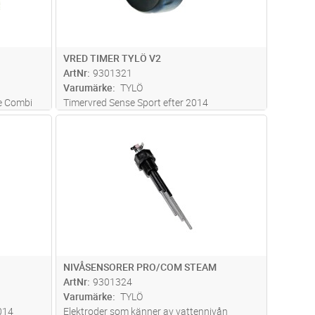
VRED TIMER TYLÖ V2
ArtNr
9301321
Varumärke
TYLÖ
se Combi
Timervred Sense Sport efter 2014
dvagn
Lägg i kundvagn
Antal
ST
NIVÅSENSORER PRO/COM STEAM
ArtNr
9301324
Varumärke
TYLÖ
014
Elektroder som känner av vattennivån