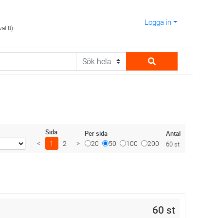
Logga in
val 8)
Sida
Antal
Per sida
<
1
2
>
20
50
100
200
60 st
60 st