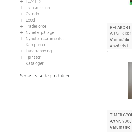
Ex/ATEX
Transmission
Cylinda
Excel
TradeForce
RELÄKORT
Nyheter på lager
ArtNr
9301
Nyheter i sortimentet
Varumärke
Kampanjer
Används til
Lagerrensning
Pure/Elite,
Antal
Tjänster
samt Steam
Kataloger
SP5916324 
produkter.
Senast visade produkter
TIMER 6PO
ArtNr
9300
Varumärke