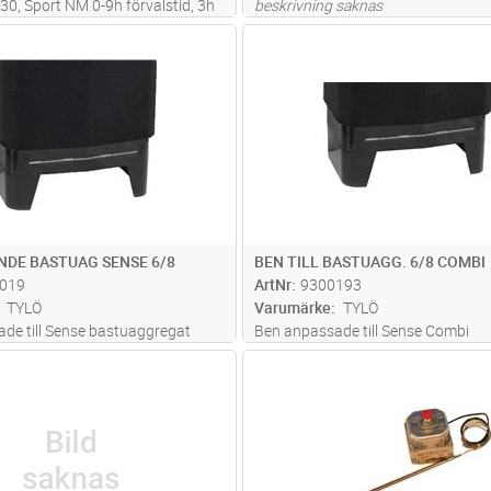
S-30, Sport NM 0-9h förvalstid, 3h
beskrivning saknas
Lägg i kundvagn
Lägg i kun
ST
Antal
ST
NDE BASTUAG SENSE 6/8
BEN TILL BASTUAGG. 6/8 COMBI
019
ArtNr
9300193
TYLÖ
Varumärke
TYLÖ
de till Sense bastuaggregat
Ben anpassade till Sense Combi
erade i svart.
bastuaggregat 6/8/10. Lackerade i 
Lägg i kundvagn
Lägg i kun
FP
Antal
ST