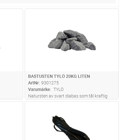
dvagn
Lägg i kundvagn
Antal
ST
BASTUSTEN TYLÖ 20KG LITEN
ArtNr
9301275
Varumärke
TYLÖ
Natursten av svart diabas som tål kraftig
upphettning och snabb avkylning. För
dvagn
Lägg i kundvagn
Antal
ST
vägghängda aggregat