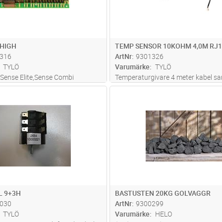
 HIGH
TEMP SENSOR 10KOHM 4,0M RJ1
316
ArtNr
9301326
TYLÖ
Varumärke
TYLÖ
l Sense Elite,Sense Combi
Temperaturgivare 4 meter kabel s
 RB Commercial/Commercial lite
kontakt. Till system som styrs av E
Lägg i kundvagn
Lägg i kun
ST
Antal
ST
 Home/Commercial. Kan ersätta
manöverpanel
PC-Board OLEA 103 i Helo
L 9+3H
BASTUSTEN 20KG GOLVAGGR
030
ArtNr
9300299
TYLÖ
Varumärke
HELO