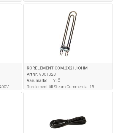
passande Steam Pro/Steam Commercial,
dvagn
Lägg i kundvagn
Antal
ST
kompletter amed packning 96000153
RÖRELEMENT COM.2X21,1OHM
ArtNr
9301328
Varumärke
TYLÖ
/400V
Rörelement till Steam Commercial 15
(230V/400V)
dvagn
Lägg i kundvagn
Antal
ST