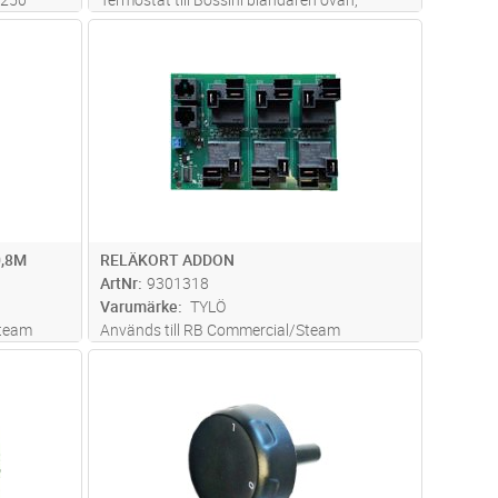
2021. /MK
96000061. Efter -03 Mont anv medföljer.
dvagn
Lägg i kundvagn
Antal
ST
,8M
RELÄKORT ADDON
ArtNr
9301318
Varumärke
TYLÖ
Steam
Används till RB Commercial/Steam
Comercial
dvagn
Lägg i kundvagn
Antal
ST