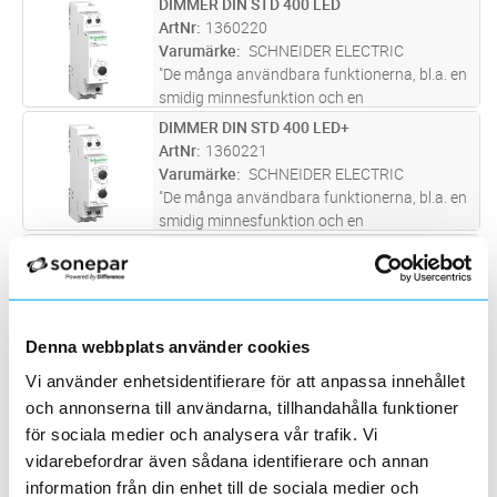
DIMMER DIN STD 400 LED
Lägg i kundvagn
ST
ArtNr
1360220
Varumärke
SCHNEIDER ELECTRIC
"De många användbara funktionerna, bl.a. en
smidig minnesfunktion och en
mjukstartsfunktion, ger dig och dina kunder
DIMMER DIN STD 400 LED+
Lägg i kundvagn
ST
praktiska fördelar. Ingen minimilast krävs,
ArtNr
1360221
vilket innebär att dimrarna passar
...läs mer
Varumärke
SCHNEIDER ELECTRIC
"De många användbara funktionerna, bl.a. en
smidig minnesfunktion och en
mjukstartsfunktion, ger dig och dina kunder
VRIDDIMMER 800W DIN
Lägg i kundvagn
ST
praktiska fördelar. Ingen minimilast krävs,
ArtNr
1360377
vilket innebär att dimrarna passar
...läs mer
Varumärke
ELTAKO
Vriddimmer för DIN-montage
EUD12DK/800W-UC, Power MOSFET upp till
Denna webbplats använder cookies
800W. Automatisk lastavkänning.Standby
UNIVERSALDIMMER DIMAX 532 PLUS
Lägg i kundvagn
ST
Vi använder enhetsidentifierare för att anpassa innehållet
endast 0,2W. Med min och max ljus justering.
ArtNr
1360396
och annonserna till användarna, tillhandahålla funktioner
Varumärke
THEBEN
för sociala medier och analysera vår trafik. Vi
Universaldimmer för R-, L- och C-laster med
vidarebefordrar även sådana identifierare och annan
lastidentifiering, Inställbar minsta ljusstyrka
information från din enhet till de sociala medier och
UNIVERSALDIMMER DIMAX 534 PLUS