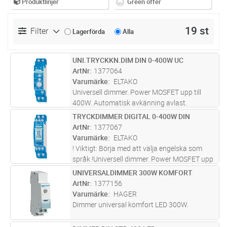
Produktlinjer
Green offer
19 st
Filter
Lagerförda
Alla
UNI.TRYCKKN.DIM DIN 0-400W UC
Lägg i kundvagn
ST
ArtNr
1377064
Varumärke
ELTAKO
Universell dimmer. Power MOSFET upp till
400W. Automatisk avkänning avlast.
"Standby" förbrukning endast 0,1 watt.
TRYCKDIMMER DIGITAL 0-400W DIN
Lägg i kundvagn
ST
Lägsta eller högsta ljusnivå
ArtNr
1377067
ochdimningshastighet kan ställas in. Med
Varumärke
ELTAKO
barnkammar- oc
...läs mer
! Viktigt: Börja med att välja engelska som
språk !Universell dimmer. Power MOSFET upp
till 400W. Automatisk avkänning avlast.
UNIVERSALDIMMER 300W KOMFORT
Lägg i kundvagn
ST
"Standby" förbrukning endast 0,3 watt.
ArtNr
1377156
Lägsta och högsta ljusnivå samtdi
...läs mer
Varumärke
HAGER
Dimmer universal komfort LED 300W.