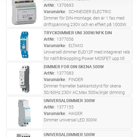
Lägg i kundvagn
ST
digitala ingångar 12-30 V AC/DC. Den
ArtNr
1370693
inbyggda minnesfunktion gör att den vid
...läs
Varumärke
SCHNEIDER ELECTRIC
mer
Dimmer för DIN-montage, den är 1 fas med
driftspänning 230V och en effekt på 1000W.
Den är av RL typ och har minnesfunktion som
TRYCKDIMMER UNI 300W/NFK DIN
Lägg i kundvagn
ST
gör att den vid tillslag ökar resp minskar ljuset
ArtNr
1377056
till närmast tidigar
...läs mer
Varumärke
ELTAKO
Universell dimmer EUD12F med integrerat relä
för nätfrånkoppling.Power MOSFET upp till
300W. Automatisk avkänning avlast.
DIMMER FOR DIN SKENA 500W
Lägg i kundvagn
ST
"Standby" förbrukning endast 0,1 watt.
ArtNr
1377083
Lägsta eller högsta ljusnivå ochdimrin
...läs
Varumärke
FINDER
mer
Dimmer frameller bakkantstyrd för skena
50/60Hz 230V AC,Max 500w,linjär dimning
UNIVERSALDIMMER 300W
Lägg i kundvagn
ST
ArtNr
1377155
Varumärke
HAGER
Dimmer universal LED 300W.
UNIVERSALDIMMER 500W
Lägg i kundvagn
ST