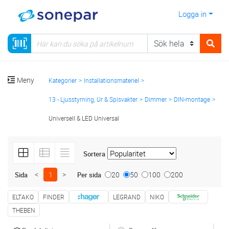
Logga in
Meny
Kategorier
Installationsmateriel
13 - Ljusstyrning, Ur & Spisvakter
Dimmer
DIN-montage
Universell & LED Universal
Sortera
<
1
>
20
50
100
200
Sida
Per sida
ELTAKO
FINDER
LEGRAND
NIKO
THEBEN