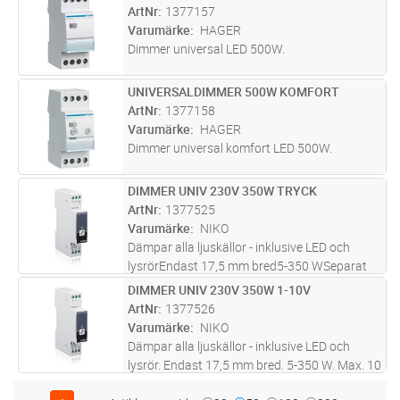
ArtNr
1377157
Varumärke
HAGER
Dimmer universal LED 500W.
UNIVERSALDIMMER 500W KOMFORT
Lägg i kundvagn
ST
ArtNr
1377158
Varumärke
HAGER
Dimmer universal komfort LED 500W.
DIMMER UNIV 230V 350W TRYCK
Lägg i kundvagn
ST
ArtNr
1377525
Varumärke
NIKO
Dämpar alla ljuskällor - inklusive LED och
lysrörEndast 17,5 mm bred5-350 WSeparat
ingång till "sluk alt"Passar för IBI-systemMax.
DIMMER UNIV 230V 350W 1-10V
Lägg i kundvagn
ST
10 ljuskällor
ArtNr
1377526
Varumärke
NIKO
Dämpar alla ljuskällor - inklusive LED och
lysrör. Endast 17,5 mm bred. 5-350 W. Max. 10
ljuskällor.