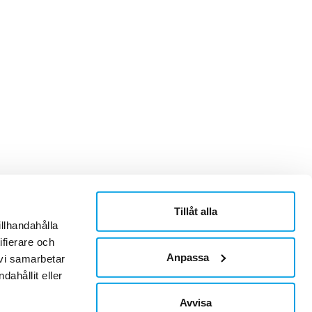
Tillåt alla
ner
Om Sonepar
illhandahålla
or
Historik
ifierare och
Kontaktblad
Ledningsgrupp
Anpassa
 vi samarbetar
Hållbarhet
ahållit eller
Jobb & Karriär
Leverantör
Avvisa