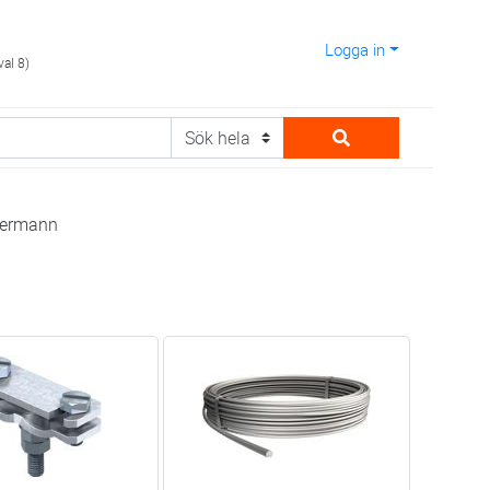
Logga in
val 8)
termann