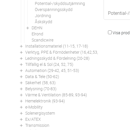
Potential-/skyddsutjämning
Överspänningsskydd
Potential-
Jordning
Åskskydd
DEHN
Visa produ
Elrond
Scandicwire
Installationsmateriel (11-15, 17-18)
Verktyg, PPE & Förnödenheter (16,42,53,94)
Ledningsskydd & Fördelning (20-28)
Tillfällig el & Sol (24, 52, 75)
Automation (29-42, 45, 51-53)
Data & Tele (50-62)
Säkerhet (58, 63)
Belysning (70-83)
Värme & Ventilation (85-89, 93-94)
Hemelektronik (93-94)
e-Mobility
Solenergisystem
Ex/ATEX
Transmission