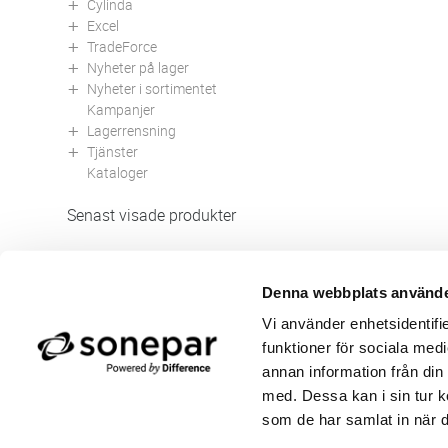
Cylinda
Excel
TradeForce
Nyheter på lager
Nyheter i sortimentet
Kampanjer
Lagerrensning
Tjänster
Kataloger
Senast visade produkter
Denna webbplats använde
Butik/Kontakt
Om 
Vi använder enhetsidentifie
Felanmälan
Använ
funktioner för sociala medi
Returer
Integ
Beställa PDF fakturor
Öppe
annan information från din
Medgivande kontokort/direktbetalning
Ny k
med. Dessa kan i sin tur k
Frågor & Svar
Våra
som de har samlat in när d