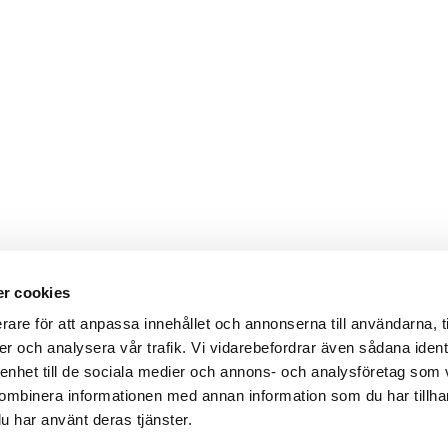
r cookies
Webbshop
Digitala kataloger/ publikatio
rare för att anpassa innehållet och annonserna till användarna, t
darvillkor
Leverans- och betalningsvillk
er och analysera vår trafik. Vi vidarebefordrar även sådana ident
ritetspolicy
Elektronisk kommunikation
ttider
Produktväljare
 enhet till de sociala medier och annons- och analysföretag som
und/användare
ombinera informationen med annan information som du har tillhand
 varumärken
u har använt deras tjänster.