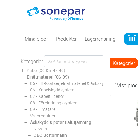
Mina sidor
Produkter
Lagerrensning
Kategorier
Kategorier
Kabel (00-05, 47-49)
Elnätmateriel (06-09)
06 - EBR-satser, elnätmateriel & åskskydd
Visa produ
06 - Kabelskyddsystem
07 - Kabeltillbehör
08 - Förbindningssystem
09 - Elmätare
VA-produkter
Åskskydd & potentialutjämning
Newtec
OBO Bettermann