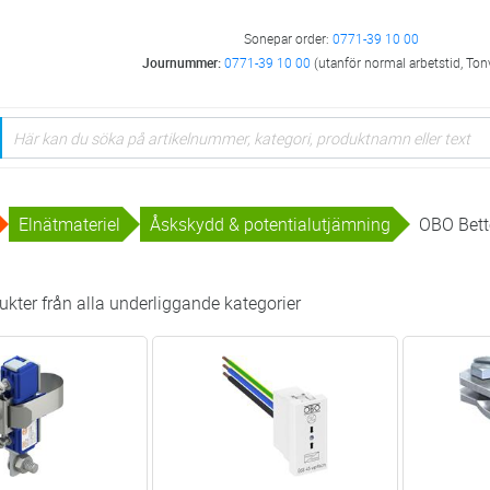
Sonepar order:
0771-39 10 00
Journummer:
0771-39 10 00
(utanför normal arbetstid, Ton
Elnätmateriel
Åskskydd & potentialutjämning
OBO Bet
kter från alla underliggande kategorier