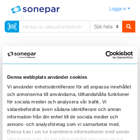
Logga in
Meny
Kategorier
Hemelektronik
Städprodukter
Fönstertvätt
Sortera
Denna webbplats använder cookies
<
1
>
20
50
100
200
Sida
Per sida
Vi använder enhetsidentifierare för att anpassa innehållet
och annonserna till användarna, tillhandahålla funktioner
KÄRCHER
för sociala medier och analysera vår trafik. Vi
vidarebefordrar även sådana identifierare och annan
1 st
Filter
information från din enhet till de sociala medier och
Lagerförda
Alla
annons- och analysföretag som vi samarbetar med.
Dessa kan i sin tur kombinera informationen med annan
FÖRLÄNGN SKAFT FÖNSTERTVÄTT
Lägg i kundvagn
ST
information som du har tillhandahållit eller som de har