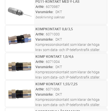
PG11-KONTAKT MED Y-LÅS
Lägg i kundvagn
ST
ArtNr
6070987
Varumärke
DKT
beskrivning saknas
KOMPKONTAKT 0,8/3,5
Lägg i kundvagn
ST
ArtNr
6071000
Varumärke
DKT
Kompressionskontakt som klarar de höga
krav som data- och IP-telefonitrafik ställer.
Fuktskyddad på både kabel- och
KOMP KONTAKT 1,0/4,6
Lägg i kundvagn
ST
kontaktänden. Monteras med verktyg E 16
ArtNr
6071004
322 05.
Varumärke
DKT
Kompressionskontakt som klarar de höga
krav som data- och IP-telefonitrafik ställer.
Fuktskyddad på både kabel- och
KOMP KONTAKT 1,55/7,25
Lägg i kundvagn
ST
kontaktänden. Monteras med verktyg E 16
ArtNr
6071006
322 05.
Varumärke
DKT
Kompressionskontakt som klarar de höga
krav som data- och IP-telefonitrafik ställer.
Fuktskyddad på både kabel- och