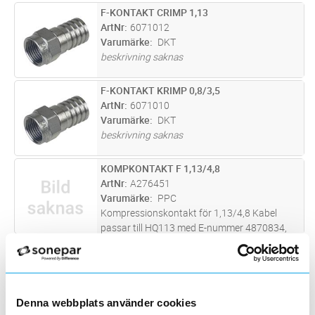
Fuktskyddad på både kabel- och
F-KONTAKT CRIMP 1,13
Lägg i kundvagn
ST
kontaktänden. Monteras med verktyg E 16
ArtNr
6071012
322 05.
Varumärke
DKT
beskrivning saknas
F-KONTAKT KRIMP 0,8/3,5
Lägg i kundvagn
ST
ArtNr
6071010
Varumärke
DKT
beskrivning saknas
KOMPKONTAKT F 1,13/4,8
Lägg i kundvagn
ST
ArtNr
A276451
Varumärke
PPC
Kompressionskontakt för 1,13/4,8 Kabel
passar till HQ113 med E-nummer 4870834,
4870835, 4870820, 4870822, 4870824.
IEC KONTAKT RAK HANE
Lägg i kundvagn
ST
ArtNr
6000526
Varumärke
DKT
Metall, klass A, Passar: DG1350HW, SAT 2
Denna webbplats använder cookies
m.fl. För innerledare 1,0-1,3, Folieskärm 4,75-