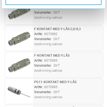
F-KONTAKT MED Y.LÅS
Lägg i kundvagn
ST
ArtNr
6070980
Varumärke
DKT
beskrivning saknas
F KONTAKT MED Y-LÅS 2,0/8,3
Lägg i kundvagn
ST
ArtNr
6070982
Varumärke
DKT
beskrivning saknas
F-KONTAKT MED Y.LÅS
Lägg i kundvagn
ST
ArtNr
6070983
Varumärke
DKT
beskrivning saknas
PG11-KONTAKT MED Y-LÅS
Lägg i kundvagn
ST
ArtNr
6070985
Varumärke
DKT
beskrivning saknas