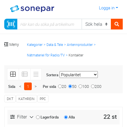
Logga in
Meny
Kategorier
Data & Tele
Antennprodukter
Nätmateriel för Radio/TV
Kontakter
Sortera
<
1
>
20
50
100
200
Sida
Per sida
DKT
KATHREIN
PPC
22 st
Filter
Lagerförda
Alla