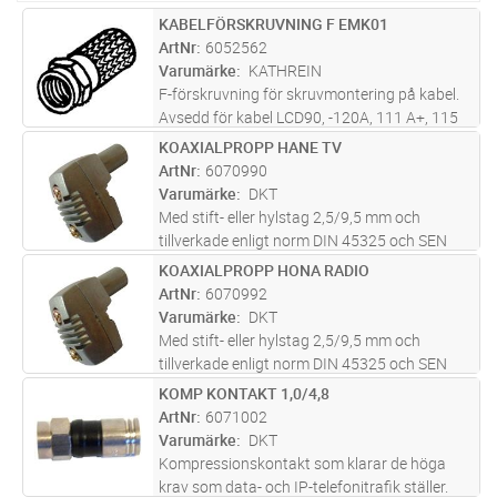
KABELFÖRSKRUVNING F EMK01
Lägg i kundvagn
ST
ArtNr
6052562
Varumärke
KATHREIN
F-förskruvning för skruvmontering på kabel.
Avsedd för kabel LCD90, -120A, 111 A+, 115
A+.
KOAXIALPROPP HANE TV
Lägg i kundvagn
ST
ArtNr
6070990
Varumärke
DKT
Med stift- eller hylstag 2,5/9,5 mm och
tillverkade enligt norm DIN 45325 och SEN
470515. Avsedd för inomhusledning.
KOAXIALPROPP HONA RADIO
Lägg i kundvagn
ST
ArtNr
6070992
Varumärke
DKT
Med stift- eller hylstag 2,5/9,5 mm och
tillverkade enligt norm DIN 45325 och SEN
470515. Avsedd för inomhusledning.
KOMP KONTAKT 1,0/4,8
Lägg i kundvagn
ST
ArtNr
6071002
Varumärke
DKT
Kompressionskontakt som klarar de höga
krav som data- och IP-telefonitrafik ställer.