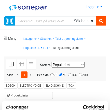
Logga in
Meny
Kategorier
Säkerhet
Talat utrymningslarm
Högtalare EN54-24
Fullregisterhögtalare
Sortera
<
1
>
20
50
100
200
Sida
Per sida
BOSCH
ELECTRO-VOICE
ELKO-SCHMID
TOA
Produktlinjer
7 st
Filter
Lagerförda
Alla