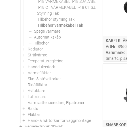
T-18 VÄRMEKABEL T-18 SJÄLVBEGR
T-18 CT VÄRMEKABEL T-18 CT SJÄLVBEGR
Styrning Tak
Tillbehör styrning Tak
Tillbehör värmekabel Tak
Spegelvärmare
Automatikskåp
KABELKLÄ
Tillbehör
ArtNr
8960
Radiator
Varumärke
Strålvärme
Smartclip sä
Temperaturreglering
värmekabel 
Handduksstork
Antal
skada ytskik
Värmefläktar
gör att du k
Sko- & stöveltorkar
väderlek. S
Ridåfläktar
Avfuktare
Luftrenare
Varmvattenberedare, Elpatroner
Bastu
Fläktar
Hand- & hårtorkar för väggmontage
SNABBKOP
Hemelektronik (93-94)