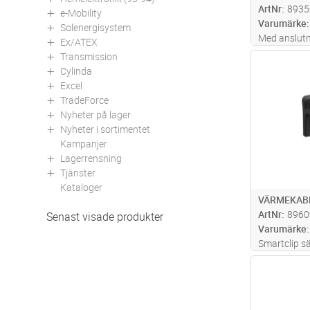
ArtNr
8935
e-Mobility
Varumärke
Solenergisystem
Med anslutn
Ex/ATEX
ansluts, fö
Transmission
Antal
18/T-18 CT 
Cylinda
Excel
TradeForce
Nyheter på lager
Nyheter i sortimentet
Kampanjer
Lagerrensning
Tjänster
Kataloger
VÄRMEKAB
ArtNr
8960
Senast visade produkter
Varumärke
Smartclip sä
värmekabel 
Antal
skada ytskik
gör att du k
väderlek. S