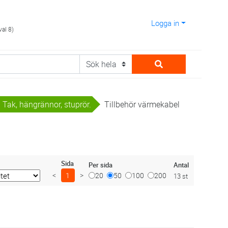
Logga in
val 8)
Tak, hängrännor, stuprör.
Tillbehör värmekabel
Sida
Antal
Per sida
<
1
>
20
50
100
200
13 st