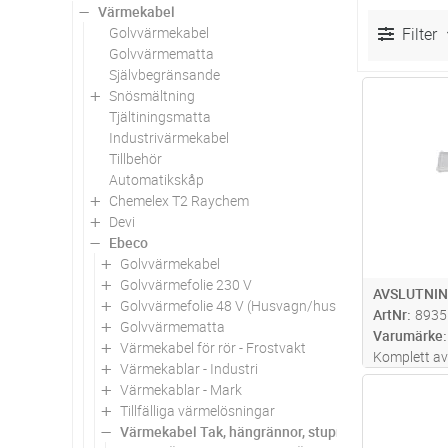
Värmekabel
Golvvärmekabel
Filter
Golvvärmematta
Självbegränsande
Snösmältning
Antal
Tjältiningsmatta
Industrivärmekabel
Tillbehör
Automatikskåp
Chemelex T2 Raychem
Devi
Ebeco
Golvvärmekabel
Golvvärmefolie 230 V
AVSLUTNIN
Golvvärmefolie 48 V (Husvagn/husbil)
ArtNr
8935
Golvvärmematta
Varumärke
Värmekabel för rör - Frostvakt
Komplett av
Värmekablar - Industri
och ELSR-N 
Värmekablar - Mark
Antal
Smartlock.
Tillfälliga värmelösningar
Värmekabel Tak, hängrännor, stuprör.