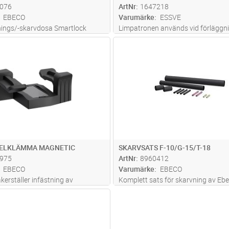
076
ArtNr
1647218
EBECO
Varumärke
ESSVE
ings/-skarvdosa Smartlock
Limpatronen används vid förläggn
rgrenas och skarvas värmekabel T-
värmekabel för frostskydd av stup
Lägg i kundvagn
Lägg i kun
FP
Antal
ST
snabbt och enkelt.
hängrännor. Räcker till ca 50 m kab
ELKLÄMMA MAGNETIC
SKARVSATS F-10/G-15/T-18
975
ArtNr
8960412
EBECO
Varumärke
EBECO
kerställer infästning av
Komplett sats för skarvning av Ebe
T-18 i takanläggningar utan att
Passar även till T-18/T-18 CT.
Lägg i kundvagn
FP
tet. Du slipper att limma, vilket
an få jobbet gjort oavsett
nabb och smidig monteri
...läs mer