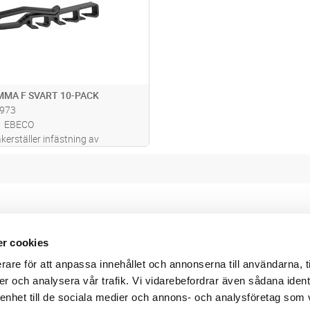
MA F SVART 10-PACK
973
EBECO
kerställer infästning av
T-18 i takanläggningar utan att
tet. Du slipper att limma, vilket
an få jobbet gjort oavsett
nabb och smidig monteri
...läs mer
r cookies
Webbshop
Digitala kataloger/ publikatio
rare för att anpassa innehållet och annonserna till användarna, t
darvillkor
Leverans- och betalningsvillk
ritetspolicy
Elektronisk kommunikation
er och analysera vår trafik. Vi vidarebefordrar även sådana ident
ttider
Produktväljare
 enhet till de sociala medier och annons- och analysföretag som
und/användare