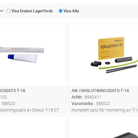
Visa Endast
Lagerförda
Visa
Alla
Lägg i kundvagn
Lägg i kun
ST
Antal
ST
GSSATS T-18
AN-/AVSLUTNINGSSATS T-18
102
ArtNr
8960411
EBECO
Varumärke
EBECO
slutningssats av Ebeco T-18 CT
Komplett sats för montering av T-1
för installation ihop med
Värmekabelskylt ingår.
Lägg i kundvagn
Lägg i kun
FP
Antal
FP