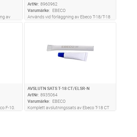
ArtNr
8960962
Varumärke
EBECO
ing av
Används vid förläggning av Ebeco T-18/T-18
rör och
CT eller Frostvakt 25 för att avlasta
dvagn
Lägg i kundvagn
Antal
ST
el.
värmekabeln vid nedgång i
stuprör/takbrunn.
AVSLUTN SATS T-18 CT/ELSR-N
ArtNr
8935064
Varumärke
EBECO
co F-10.
Komplett avslutningssats av Ebeco T-18 CT
och ELSR-N för installation ihop med
Smartlock.