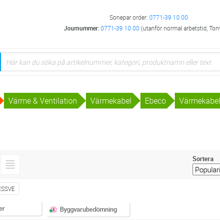
Sonepar order:
0771-39 10 00
Journummer:
0771-39 10 00
(utanför normal arbetstid, Ton
Värme & Ventilation
Värmekabel
Ebeco
Värmekabel 
Sortera
ESSVE
er
Byggvarubedömning