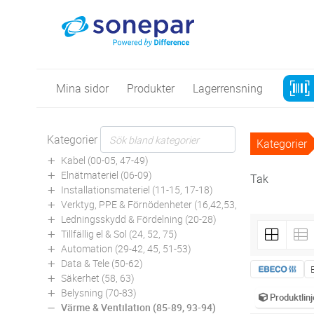
Mina sidor
Produkter
Lagerrensning
Kategorier
Kategorier
Kabel (00-05, 47-49)
Elnätmateriel (06-09)
Tak
Installationsmateriel (11-15, 17-18)
Verktyg, PPE & Förnödenheter (16,42,53,94)
Ledningsskydd & Fördelning (20-28)
Tillfällig el & Sol (24, 52, 75)
Automation (29-42, 45, 51-53)
Data & Tele (50-62)
Säkerhet (58, 63)
Belysning (70-83)
Produktlinj
Värme & Ventilation (85-89, 93-94)