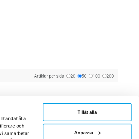
Artiklar per sida
20
50
100
200
Tillåt alla
ner
Om Sonepar
illhandahålla
or
Historik
Kontaktblad
ifierare och
Ledningsgrupp
Anpassa
 vi samarbetar
Hållbarhet