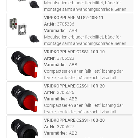
Modulserien erbjuder flexibilitet, både för
montage samt användningsområde. Serien
erbjuder en mängd olika produkttyper såsom:
VIPPKOPPLARE MTS2-40B-11
Lägg i kundvagn
ST
tryckknappar, signallampor, nödstopp,
ArtNr
3705336
joystick, svamptrycken, vridkoppla
...läs mer
Varumärke
ABB
Modulserien erbjuder flexibilitet, både för
montage samt användningsområde. Serien
erbjuder en mängd olika produkttyper såsom:
VRIDKOPPLARE C2SS1-10R-10
Lägg i kundvagn
ST
tryckknappar, signallampor, nödstopp,
ArtNr
3705523
joystick, svamptrycken, vridkoppla
...läs mer
Varumärke
ABB
Compactserien är en “allt I ett” lösning där
trycke, kontakter, hållare och I visa fall
ljuskälla är inkluderade I en enhet.
VRIDKOPPLARE C2SS1-10R-20
Lägg i kundvagn
ST
Compactserein finns i en mängd olika
ArtNr
3705526
produkttyper såsom: tryckknappar, si
...läs
Varumärke
ABB
mer
Compactserien är en “allt I ett” lösning där
trycke, kontakter, hållare och I visa fall
ljuskälla är inkluderade I en enhet.
VRIDKOPPLARE C2SS1-10B-20
Lägg i kundvagn
ST
Compactserein finns i en mängd olika
ArtNr
3705527
produkttyper såsom: tryckknappar, si
...läs
Varumärke
ABB
mer