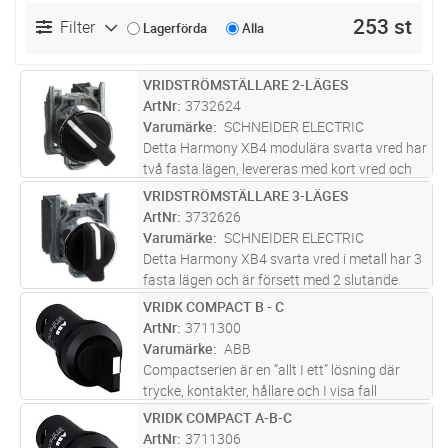
253 st
Filter
Lagerförda
Alla
VRIDSTRÖMSTÄLLARE 2-LÄGES
Lägg i kundvagn
ST
ArtNr
3732624
Varumärke
SCHNEIDER ELECTRIC
Detta Harmony XB4 modulära svarta vred har
två fasta lägen, levereras med kort vred och
en slutande kontakt. Det har en frontring i
VRIDSTRÖMSTÄLLARE 3-LÄGES
Lägg i kundvagn
ST
metall. Detta vred ger ett mångsidigt
ArtNr
3732626
gränssnitt för att styra dina
...läs mer
Varumärke
SCHNEIDER ELECTRIC
Detta Harmony XB4 svarta vred i metall har 3
fasta lägen och är försett med 2 slutande
kontakter. Det har en frontring i metall. Det
VRIDK COMPACT B - C
Lägg i kundvagn
ST
installeras enkelt i kaslingar och apparatskåp
ArtNr
3711300
med 22 mm håltagnin
...läs mer
Varumärke
ABB
Compactserien är en “allt I ett” lösning där
trycke, kontakter, hållare och I visa fall
ljuskälla är inkluderade I en enhet.
VRIDK COMPACT A-B-C
Lägg i kundvagn
ST
Compactserein finns i en mängd olika
ArtNr
3711306