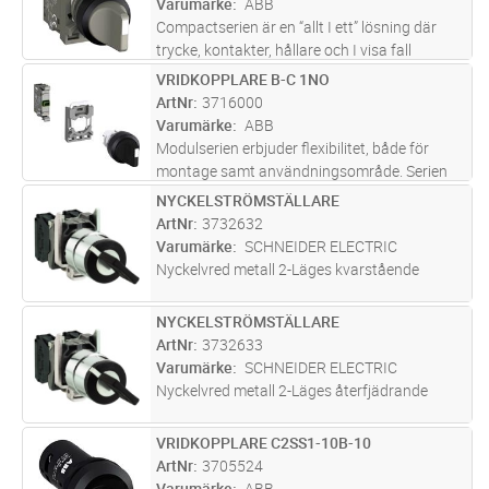
Varumärke
ABB
mer
Compactserien är en “allt I ett” lösning där
trycke, kontakter, hållare och I visa fall
ljuskälla är inkluderade I en enhet.
VRIDKOPPLARE B-C 1NO
Lägg i kundvagn
ST
Compactserein finns i en mängd olika
ArtNr
3716000
produkttyper såsom: tryckknappar, si
...läs
Varumärke
ABB
mer
Modulserien erbjuder flexibilitet, både för
montage samt användningsområde. Serien
erbjuder en mängd olika produkttyper såsom:
NYCKELSTRÖMSTÄLLARE
Lägg i kundvagn
ST
tryckknappar, signallampor, nödstopp,
ArtNr
3732632
joystick, svamptrycken, vridkoppla
...läs mer
Varumärke
SCHNEIDER ELECTRIC
Nyckelvred metall 2-Läges kvarstående
NYCKELSTRÖMSTÄLLARE
Lägg i kundvagn
ST
ArtNr
3732633
Varumärke
SCHNEIDER ELECTRIC
Nyckelvred metall 2-Läges återfjädrande
VRIDKOPPLARE C2SS1-10B-10
Lägg i kundvagn
ST
ArtNr
3705524
Varumärke
ABB