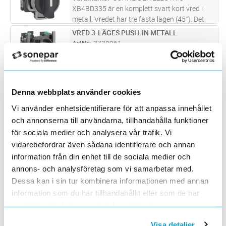
XB4BD335 är en komplett svart kort vred i
metall. Vredet har tre fasta lägen (45°). Det
medföljer en montagesockel monterad med
VRED 3-LÄGES PUSH-IN METALL
Lägg i kundvagn
ST
två NO kontaktblock med push-in
ArtNr
3730961
fjäderklämmor. Push-in fjäderklämmorna
Varumärke
SCHNEIDER ELECTRIC
...läs mer
XB4BD535 är en komplett svart kort vred i
metall. Vredet har tre lägen (45°)
återfjädrande från bägge håll till mitten. Det
VRIDSTRÖMSTÄLLARE 2-LÄGES
Lägg i kundvagn
ST
Denna webbplats använder cookies
medföljer en montagesockel monterad med
ArtNr
3732628
två NO kontaktblock med push-in fjä
...läs mer
Vi använder enhetsidentifierare för att anpassa innehållet
Varumärke
SCHNEIDER ELECTRIC
och annonserna till användarna, tillhandahålla funktioner
Långt vred metall 2-Läges kvarstående
för sociala medier och analysera vår trafik. Vi
vidarebefordrar även sådana identifierare och annan
NYCKELSTRÖMSTÄLLARE
Lägg i kundvagn
ST
ArtNr
3732635
information från din enhet till de sociala medier och
Varumärke
SCHNEIDER ELECTRIC
annons- och analysföretag som vi samarbetar med.
Nyckelvred metall 3-Läges kvarstående
Dessa kan i sin tur kombinera informationen med annan
information som du har tillhandahållit eller som de har
LAMPVRED GUL 2-LÄGES LED
Lägg i kundvagn
ST
samlat in när du har använt deras tjänster.
ArtNr
3733294
Varumärke
SCHNEIDER ELECTRIC
Visa detaljer