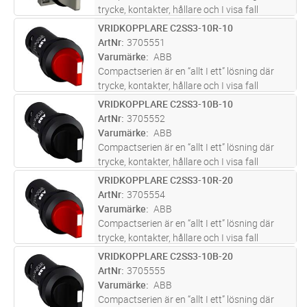
trycke, kontakter, hållare och I visa fall
ljuskälla är inkluderade I en enhet.
VRIDKOPPLARE C2SS3-10R-10
Lägg i kundvagn
ST
Compactserein finns i en mängd olika
ArtNr
3705551
produkttyper såsom: tryckknappar, si
...läs
Varumärke
ABB
mer
Compactserien är en “allt I ett” lösning där
trycke, kontakter, hållare och I visa fall
ljuskälla är inkluderade I en enhet.
VRIDKOPPLARE C2SS3-10B-10
Lägg i kundvagn
ST
Compactserein finns i en mängd olika
ArtNr
3705552
produkttyper såsom: tryckknappar, si
...läs
Varumärke
ABB
mer
Compactserien är en “allt I ett” lösning där
trycke, kontakter, hållare och I visa fall
ljuskälla är inkluderade I en enhet.
VRIDKOPPLARE C2SS3-10R-20
Lägg i kundvagn
ST
Compactserein finns i en mängd olika
ArtNr
3705554
produkttyper såsom: tryckknappar, si
...läs
Varumärke
ABB
mer
Compactserien är en “allt I ett” lösning där
trycke, kontakter, hållare och I visa fall
ljuskälla är inkluderade I en enhet.
VRIDKOPPLARE C2SS3-10B-20
Lägg i kundvagn
ST
Compactserein finns i en mängd olika
ArtNr
3705555
produkttyper såsom: tryckknappar, si
...läs
Varumärke
ABB
mer
Compactserien är en “allt I ett” lösning där