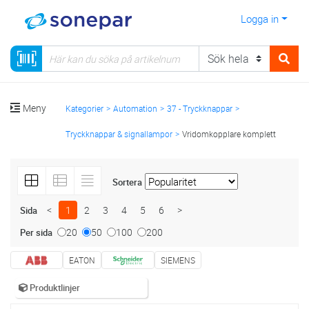
Logga in
Meny
Kategorier
Automation
37 - Tryckknappar
Tryckknappar & signallampor
Vridomkopplare komplett
Sortera
<
1
2
3
4
5
6
>
Sida
20
50
100
200
Per sida
EATON
SIEMENS
Produktlinjer