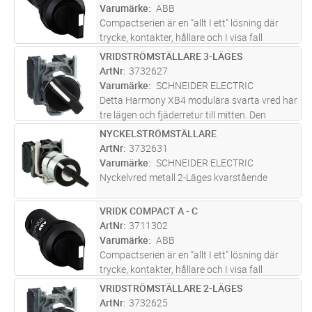
produkttyper såsom: tryckknappar, si
...läs
Varumärke
ABB
mer
Compactserien är en “allt I ett” lösning där
trycke, kontakter, hållare och I visa fall
ljuskälla är inkluderade I en enhet.
VRIDSTRÖMSTÄLLARE 3-LÄGES
Lägg i kundvagn
ST
Compactserein finns i en mängd olika
ArtNr
3732627
produkttyper såsom: tryckknappar, si
...läs
Varumärke
SCHNEIDER ELECTRIC
mer
Detta Harmony XB4 modulära svarta vred har
tre lägen och fjäderretur till mitten. Den
levereras med kort vred och en slutande
NYCKELSTRÖMSTÄLLARE
Lägg i kundvagn
ST
kontakt. Det har en frontring i metall. Detta
ArtNr
3732631
vred ger ett mångsidigt grä
...läs mer
Varumärke
SCHNEIDER ELECTRIC
Nyckelvred metall 2-Läges kvarstående
VRIDK COMPACT A - C
Lägg i kundvagn
ST
ArtNr
3711302
Varumärke
ABB
Compactserien är en “allt I ett” lösning där
trycke, kontakter, hållare och I visa fall
ljuskälla är inkluderade I en enhet.
VRIDSTRÖMSTÄLLARE 2-LÄGES
Lägg i kundvagn
ST
Compactserein finns i en mängd olika
ArtNr
3732625