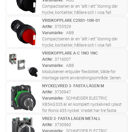
Compactserien är en “allt I ett” lösning där
trycke, kontakter, hållare och I visa fall
ljuskälla är inkluderade I en enhet.
VRIDKOPPLARE C2SS1-10R-01
Lägg i kundvagn
ST
Compactserein finns i en mängd olika
ArtNr
3705529
produkttyper såsom: tryckknappar, si
...läs
Varumärke
ABB
mer
Compactserien är en “allt I ett” lösning där
trycke, kontakter, hållare och I visa fall
ljuskälla är inkluderade I en enhet.
VRIDKOPPLARE A-C 1NO 1NC
Lägg i kundvagn
ST
Compactserein finns i en mängd olika
ArtNr
3716007
produkttyper såsom: tryckknappar, si
...läs
Varumärke
ABB
mer
Modulserien erbjuder flexibilitet, både för
montage samt användningsområde. Serien
erbjuder en mängd olika produkttyper såsom:
NYCKELVRED 3- FASTA LÄGEN M
Lägg i kundvagn
ST
tryckknappar, signallampor, nödstopp,
ArtNr
3730947
joystick, svamptrycken, vridkoppla
...läs mer
Varumärke
SCHNEIDER ELECTRIC
XB5AG335 är en komplett nyckelvred i plast
för Ronis 455 nyckel. Vredet har tre fasta
lägen (45°) med nyckel utdragbar i mittläget.
VRED 3- FASTA LÄGEN METALL
Lägg i kundvagn
ST
Det medföljer en montagesockel monterad
ArtNr
3730960
med två NO kontaktblock med
...läs mer
Varumärke
SCHNEIDER ELECTRIC