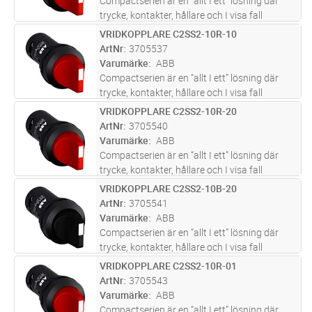
Compactserien är en “allt I ett” lösning där
trycke, kontakter, hållare och I visa fall
ljuskälla är inkluderade I en enhet.
VRIDKOPPLARE C2SS2-10R-10
Lägg i kundvagn
ST
Compactserein finns i en mängd olika
ArtNr
3705537
produkttyper såsom: tryckknappar, si
...läs
Varumärke
ABB
mer
Compactserien är en “allt I ett” lösning där
trycke, kontakter, hållare och I visa fall
ljuskälla är inkluderade I en enhet.
VRIDKOPPLARE C2SS2-10R-20
Lägg i kundvagn
ST
Compactserein finns i en mängd olika
ArtNr
3705540
produkttyper såsom: tryckknappar, si
...läs
Varumärke
ABB
mer
Compactserien är en “allt I ett” lösning där
trycke, kontakter, hållare och I visa fall
ljuskälla är inkluderade I en enhet.
VRIDKOPPLARE C2SS2-10B-20
Lägg i kundvagn
ST
Compactserein finns i en mängd olika
ArtNr
3705541
produkttyper såsom: tryckknappar, si
...läs
Varumärke
ABB
mer
Compactserien är en “allt I ett” lösning där
trycke, kontakter, hållare och I visa fall
ljuskälla är inkluderade I en enhet.
VRIDKOPPLARE C2SS2-10R-01
Lägg i kundvagn
ST
Compactserein finns i en mängd olika
ArtNr
3705543
produkttyper såsom: tryckknappar, si
...läs
Varumärke
ABB
mer
Compactserien är en “allt I ett” lösning där