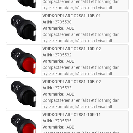
Compactserien är en “allt I ett” lösning där
trycke, kontakter, hållare och I visa fall
ljuskälla är inkluderade I en enhet.
VRIDKOPPLARE C2SS1-10B-01
Lägg i kundvagn
ST
Compactserein finns i en mängd olika
ArtNr
3705530
produkttyper såsom: tryckknappar, si
...läs
Varumärke
ABB
mer
Compactserien är en “allt I ett” lösning där
trycke, kontakter, hållare och I visa fall
ljuskälla är inkluderade I en enhet.
VRIDKOPPLARE C2SS1-10R-02
Lägg i kundvagn
ST
Compactserein finns i en mängd olika
ArtNr
3705532
produkttyper såsom: tryckknappar, si
...läs
Varumärke
ABB
mer
Compactserien är en “allt I ett” lösning där
trycke, kontakter, hållare och I visa fall
ljuskälla är inkluderade I en enhet.
VRIDKOPPLARE C2SS1-10B-02
Lägg i kundvagn
ST
Compactserein finns i en mängd olika
ArtNr
3705533
produkttyper såsom: tryckknappar, si
...läs
Varumärke
ABB
mer
Compactserien är en “allt I ett” lösning där
trycke, kontakter, hållare och I visa fall
ljuskälla är inkluderade I en enhet.
VRIDKOPPLARE C2SS1-10R-11
Lägg i kundvagn
ST
Compactserein finns i en mängd olika
ArtNr
3705535
produkttyper såsom: tryckknappar, si
...läs
Varumärke
ABB
mer