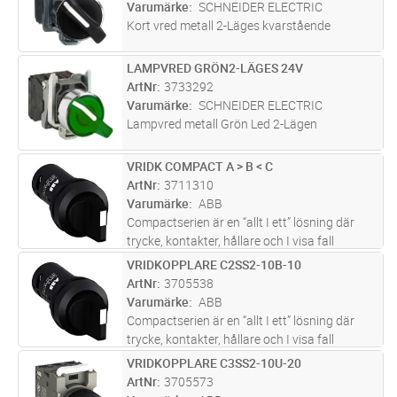
produkttyper såsom: tryckknappar, si
...läs
Varumärke
SCHNEIDER ELECTRIC
mer
Kort vred metall 2-Läges kvarstående
LAMPVRED GRÖN2-LÄGES 24V
Lägg i kundvagn
ST
ArtNr
3733292
Varumärke
SCHNEIDER ELECTRIC
Lampvred metall Grön Led 2-Lägen
VRIDK COMPACT A > B < C
Lägg i kundvagn
ST
ArtNr
3711310
Varumärke
ABB
Compactserien är en “allt I ett” lösning där
trycke, kontakter, hållare och I visa fall
ljuskälla är inkluderade I en enhet.
VRIDKOPPLARE C2SS2-10B-10
Lägg i kundvagn
ST
Compactserein finns i en mängd olika
ArtNr
3705538
produkttyper såsom: tryckknappar, si
...läs
Varumärke
ABB
mer
Compactserien är en “allt I ett” lösning där
trycke, kontakter, hållare och I visa fall
ljuskälla är inkluderade I en enhet.
VRIDKOPPLARE C3SS2-10U-20
Lägg i kundvagn
ST
Compactserein finns i en mängd olika
ArtNr
3705573
produkttyper såsom: tryckknappar, si
...läs