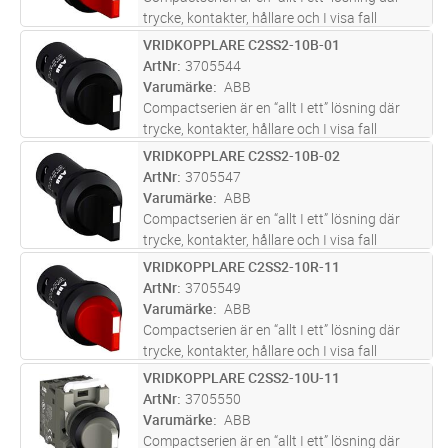
trycke, kontakter, hållare och I visa fall
ljuskälla är inkluderade I en enhet.
VRIDKOPPLARE C2SS2-10B-01
Lägg i kundvagn
ST
Compactserein finns i en mängd olika
ArtNr
3705544
produkttyper såsom: tryckknappar, si
...läs
Varumärke
ABB
mer
Compactserien är en “allt I ett” lösning där
trycke, kontakter, hållare och I visa fall
ljuskälla är inkluderade I en enhet.
VRIDKOPPLARE C2SS2-10B-02
Lägg i kundvagn
ST
Compactserein finns i en mängd olika
ArtNr
3705547
produkttyper såsom: tryckknappar, si
...läs
Varumärke
ABB
mer
Compactserien är en “allt I ett” lösning där
trycke, kontakter, hållare och I visa fall
ljuskälla är inkluderade I en enhet.
VRIDKOPPLARE C2SS2-10R-11
Lägg i kundvagn
ST
Compactserein finns i en mängd olika
ArtNr
3705549
produkttyper såsom: tryckknappar, si
...läs
Varumärke
ABB
mer
Compactserien är en “allt I ett” lösning där
trycke, kontakter, hållare och I visa fall
ljuskälla är inkluderade I en enhet.
VRIDKOPPLARE C2SS2-10U-11
Lägg i kundvagn
ST
Compactserein finns i en mängd olika
ArtNr
3705550
produkttyper såsom: tryckknappar, si
...läs
Varumärke
ABB
mer
Compactserien är en “allt I ett” lösning där