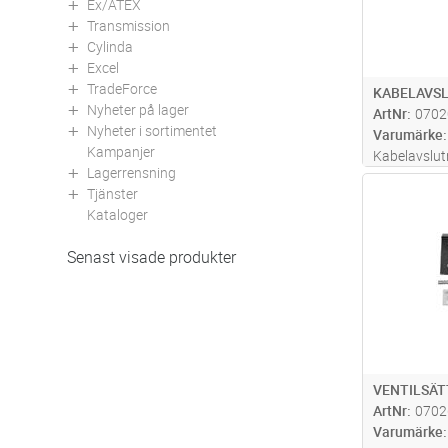
Ex/ATEX
Transmission
Cylinda
Excel
TradeForce
KABELAVSL
Nyheter på lager
ArtNr
0702
Nyheter i sortimentet
Varumärke
Kampanjer
Kabelavslut
Lagerrensning
och oljebes
Antal
Tjänster
böjs nedåt 
Kataloger
skjuts på. 
strålning me
Senast visade produkter
VENTILSÄT
ArtNr
0702
Varumärke