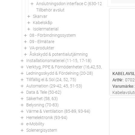
Anslutningsdon interface C (630-1250A)
Tillbehör avslut
Antal
Skarvar
Kabelskåp
Isolermaterial
08 - Förbindningssystem
09 - Elmätare
VA-produkter
Åskskydd & potentialutjämning
Installationsmateriel (11-15, 17-18)
Verktyg, PPE & Förnödenheter (16,42,53,94)
Ledningsskydd & Fördelning (20-28)
KABELAVSL
Tillfällig el & Sol (24, 52, 75)
ArtNr
0702
Automation (29-42, 45, 51-53)
Varumärke
Data & Tele (50-62)
Kabelavslut
Säkerhet (58, 63)
och oljebes
Antal
Belysning (70-83)
böjs nedåt 
Värme & Ventilation (85-89, 93-94)
skjuts på. 
Hemelektronik (93-94)
strålning me
e-Mobility
Solenergisystem