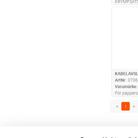
KRYMPSAT
VENTILSET
Antal
KABELAVSL
ArtNr
0706
Varumärke
För pappers
FCJJ. Limf
grentätning
<
1
>
skarvas mot
kabelsko. S
mer