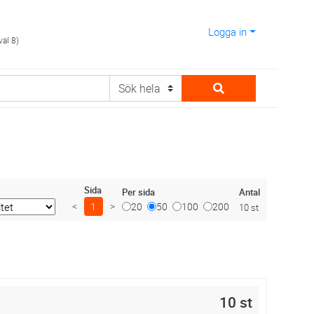
Logga in
val 8)
Sida
Antal
Per sida
<
1
>
20
50
100
200
10 st
10 st