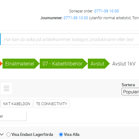
Sonepar order:
0771-39 10 00
Journummer:
0771-39 10 00
(utanför normal arbetstid, Ton
Elnätmateriel
07 - Kabeltillbehör
Avslut
Avslut 1kV
Sortera
NKT KABELDON
TE CONNECTIVITY
er
Visa Endast
Lagerförda
Visa
Alla