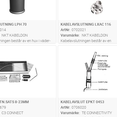
UTNING LPH 70
KABELAVSLUTNING LXAC 116
014
ArtNr
0702021
NKT KABELDON
Varumärke
NKT KABELDON
ningen består av en huv i väder-
Kabelavslutningen består av en
tändigt gummi. Kabelns ledare
kabelgenomföring och huv tillverk
Lägg i kundvagn
Lägg i kun
ST
Antal
ST
och fixeras med tejp innan huven
slagtålig svart polyeten. Kabelns le
Ledare kan skyddas mot UV-
nedåt och fixeras med genomförin
d isolerslang typ IS.
...läs mer
huven skjuts på. Ledare kan skydd
...läs mer
TN.SATS 8-23MM
KABELAVSLUT EPKT 0453
679
ArtNr
0706020
C3 CONNECT
Varumärke
TE CONNECTIVITY