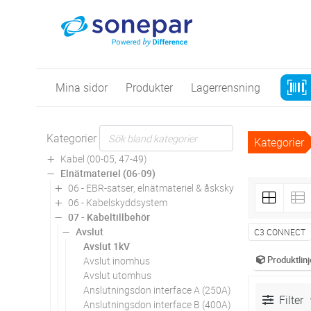
Mina sidor
Produkter
Lagerrensning
Kategorier
Kategorier
Kabel (00-05, 47-49)
Elnätmateriel (06-09)
06 - EBR-satser, elnätmateriel & åskskydd
06 - Kabelskyddsystem
07 - Kabeltillbehör
Avslut
C3 CONNECT
Avslut 1kV
Produktlinj
Avslut inomhus
Avslut utomhus
Anslutningsdon interface A (250A)
Filter
Anslutningsdon interface B (400A)