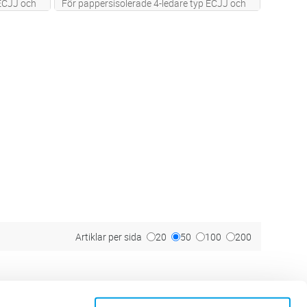
 ECJJ och
För pappersisolerade 4-ledare typ ECJJ och
och
FCJJ. Limförsedda krympslangar och
beln. Kan
grentätningar förseglar papperskabeln. Kan
utas med
skarvas mot RK-ledning eller anslutas med
an f
...läs
kabelsko. Slacklängd 50-125mm. Kan f
...läs
mer
Artiklar per sida
20
50
100
200