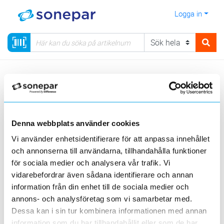
Logga in
Meny
Kategorier
Installationsmateriel
14 - Rör, Dosor, Förskruvningar, Brandskydd
Mekaniska tätningar
Runda
Denna webbplats använder cookies
Vi använder enhetsidentifierare för att anpassa innehållet
Visa produkter från alla underliggande kategorier
och annonserna till användarna, tillhandahålla funktioner
för sociala medier och analysera vår trafik. Vi
vidarebefordrar även sådana identifierare och annan
information från din enhet till de sociala medier och
annons- och analysföretag som vi samarbetar med.
Dessa kan i sin tur kombinera informationen med annan
För ovan
För under
information som du har tillhandahållit eller som de har