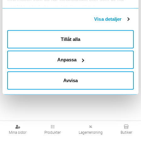
marknivå
marknivå
samlat in när du har använt deras tjänster.
Visa detaljer
Visa produkter från alla underliggande kategorier
Tillåt alla
Anpassa
Avvisa
Mina sidor
Produkter
Lagerrensning
Butiker