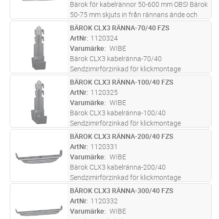
Bärok för kabelrännor 50-600 mm OBS! Bärok
50-75 mm skjuts in från rännans ände och
kan endast användas för mittpendelmontage.
BÄROK CLX3 RÄNNA-70/40 FZS
Lägg i kundvagn
ST
Maxlast bärok = 150 kg vid jämnt fördelad
ArtNr
1120324
last. Brottlast: = 1,7 ggr
...läs mer
Varumärke
WIBE
Bärok CLX3 kabelränna-70/40
Sendzimirförzinkad för klickmontage
BÄROK CLX3 RÄNNA-100/40 FZS
Lägg i kundvagn
ST
ArtNr
1120325
Varumärke
WIBE
Bärok CLX3 kabelränna-100/40
Sendzimirförzinkad för klickmontage
BÄROK CLX3 RÄNNA-200/40 FZS
Lägg i kundvagn
ST
ArtNr
1120331
Varumärke
WIBE
Bärok CLX3 kabelränna-200/40
Sendzimirförzinkad för klickmontage
BÄROK CLX3 RÄNNA-300/40 FZS
Lägg i kundvagn
ST
ArtNr
1120332
Varumärke
WIBE