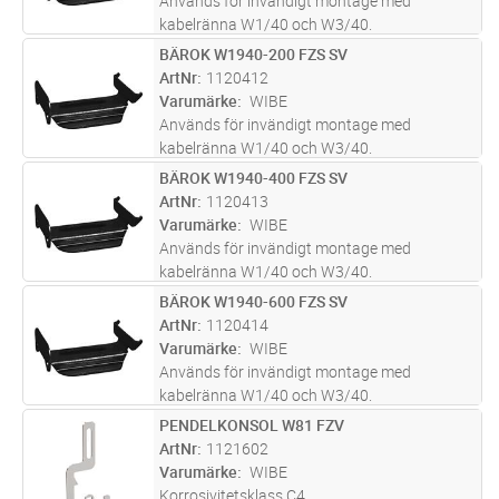
Används för invändigt montage med
kabelränna W1/40 och W3/40.
Korrosivitetsklass C2.
BÄROK W1940-200 FZS SV
Lägg i kundvagn
ST
ArtNr
1120412
Varumärke
WIBE
Används för invändigt montage med
kabelränna W1/40 och W3/40.
Korrosivitetsklass C2.
BÄROK W1940-400 FZS SV
Lägg i kundvagn
ST
ArtNr
1120413
Varumärke
WIBE
Används för invändigt montage med
kabelränna W1/40 och W3/40.
Korrosivitetsklass C2.
BÄROK W1940-600 FZS SV
Lägg i kundvagn
ST
ArtNr
1120414
Varumärke
WIBE
Används för invändigt montage med
kabelränna W1/40 och W3/40.
Korrosivitetsklass C2.
PENDELKONSOL W81 FZV
Lägg i kundvagn
ST
ArtNr
1121602
Varumärke
WIBE
Korrosivitetsklass C4.