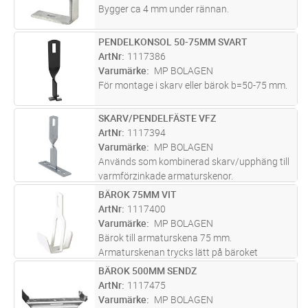
Bygger ca 4 mm under rännan.
PENDELKONSOL 50-75MM SVART
Lägg i kundvagn
ST
ArtNr
1117386
Varumärke
MP BOLAGEN
För montage i skarv eller bärok b=50-75 mm.
SKARV/PENDELFÄSTE VFZ
Lägg i kundvagn
ST
ArtNr
1117394
Varumärke
MP BOLAGEN
Används som kombinerad skarv/upphäng till
varmförzinkade armaturskenor.
BÄROK 75MM VIT
Lägg i kundvagn
ST
ArtNr
1117400
Varumärke
MP BOLAGEN
Bärok till armaturskena 75 mm.
Armaturskenan trycks lätt på bäroket
underifrån.
BÄROK 500MM SENDZ
Lägg i kundvagn
ST
ArtNr
1117475
Varumärke
MP BOLAGEN