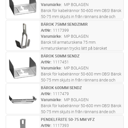
last. Brottlast: = 1,7 ggr
...läs mer
Varumärke
MP BOLAGEN
Bärok för kabelrännor 50-600 mm OBS! Bärok
50-75 mm skjuts in från rännans ände och
kan endast användas för mittpendelmontage.
BÄROK 75MM SENDZIMIR
Lägg i kundvagn
ST
Maxlast bärok = 150 kg vid jämnt fördelad
ArtNr
1117399
last. Brottlast: = 1,7 ggr
...läs mer
Varumärke
MP BOLAGEN
Bärok till armaturskena 75 mm.
Armaturskenan trycks lätt på bäroket
underifrån.
BÄROK 50MM SENDZ
Lägg i kundvagn
ST
ArtNr
1117451
Varumärke
MP BOLAGEN
Bärok för kabelrännor 50-600 mm OBS! Bärok
50-75 mm skjuts in från rännans ände och
kan endast användas för mittpendelmontage.
BÄROK 600MM SENDZ
Lägg i kundvagn
ST
Maxlast bärok = 150 kg vid jämnt fördelad
ArtNr
1117479
last. Brottlast: = 1,7 ggr
...läs mer
Varumärke
MP BOLAGEN
Bärok för kabelrännor 50-600 mm OBS! Bärok
50-75 mm skjuts in från rännans ände och
kan endast användas för mittpendelmontage.
PENDELFÄSTE 50-75 MM VFZ
Lägg i kundvagn
ST
Maxlast bärok = 150 kg vid jämnt fördelad
ArtNr
1117393