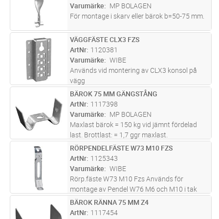
last. Brottlast: = 1,7 ggr
...läs mer
Varumärke
MP BOLAGEN
För montage i skarv eller bärok b=50-75 mm.
VÄGGFÄSTE CLX3 FZS
Lägg i kundvagn
ST
ArtNr
1120381
Varumärke
WIBE
Används vid montering av CLX3 konsol på
vägg
BÄROK 75 MM GÄNGSTÅNG
Lägg i kundvagn
ST
ArtNr
1117398
Varumärke
MP BOLAGEN
Maxlast bärok = 150 kg vid jämnt fördelad
last. Brottlast: = 1,7 ggr maxlast.
RÖRPENDELFÄSTE W73 M10 FZS
Lägg i kundvagn
ST
ArtNr
1125343
Varumärke
WIBE
Rörp.fäste W73 M10 Fzs Används för
montage av Pendel W76 M6 och M10 i tak
och i rännor
BÄROK RÄNNA 75 MM Z4
Lägg i kundvagn
ST
ArtNr
1117454