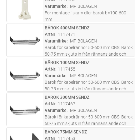
Varumärke
MP BOLAGEN
För montage i skarv eller bärok b=100-600
mm
BÄROK 400MM SENDZ
Lägg i kundvagn
ST
ArtNr
1117471
Varumärke
MP BOLAGEN
Bärok för kabelrännor 50-600 mm OBS! Bärok
50-75 mm skjuts in från rännans ände och
kan endast användas för mittpendelmontage.
BÄROK 100MM SENDZ
Lägg i kundvagn
ST
Maxlast bärok = 150 kg vid jämnt fördelad
ArtNr
1117455
last. Brottlast: = 1,7 ggr
...läs mer
Varumärke
MP BOLAGEN
Bärok för kabelrännor 50-600 mm OBS! Bärok
50-75 mm skjuts in från rännans ände och
kan endast användas för mittpendelmontage.
BÄROK 300MM SENDZ
Lägg i kundvagn
ST
Maxlast bärok = 150 kg vid jämnt fördelad
ArtNr
1117467
last. Brottlast: = 1,7 ggr
...läs mer
Varumärke
MP BOLAGEN
Bärok för kabelrännor 50-600 mm OBS! Bärok
50-75 mm skjuts in från rännans ände och
kan endast användas för mittpendelmontage.
BÄROK 75MM SENDZ
Lägg i kundvagn
ST
Maxlast bärok = 150 kg vid jämnt fördelad
ArtNr
1117453