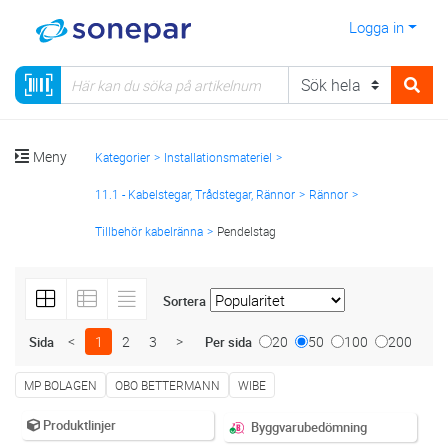
Logga in
Meny
Kategorier
Installationsmateriel
11.1 - Kabelstegar, Trådstegar, Rännor
Rännor
Tillbehör kabelränna
Pendelstag
Sortera
<
1
2
3
>
20
50
100
200
Sida
Per sida
MP BOLAGEN
OBO BETTERMANN
WIBE
Produktlinjer
Byggvarubedömning