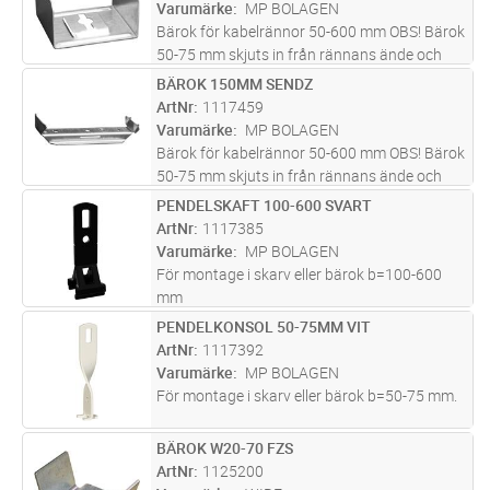
Varumärke
MP BOLAGEN
Bärok för kabelrännor 50-600 mm OBS! Bärok
50-75 mm skjuts in från rännans ände och
kan endast användas för mittpendelmontage.
BÄROK 150MM SENDZ
Lägg i kundvagn
ST
Maxlast bärok = 150 kg vid jämnt fördelad
ArtNr
1117459
last. Brottlast: = 1,7 ggr
...läs mer
Varumärke
MP BOLAGEN
Bärok för kabelrännor 50-600 mm OBS! Bärok
50-75 mm skjuts in från rännans ände och
kan endast användas för mittpendelmontage.
PENDELSKAFT 100-600 SVART
Lägg i kundvagn
ST
Maxlast bärok = 150 kg vid jämnt fördelad
ArtNr
1117385
last. Brottlast: = 1,7 ggr
...läs mer
Varumärke
MP BOLAGEN
För montage i skarv eller bärok b=100-600
mm
PENDELKONSOL 50-75MM VIT
Lägg i kundvagn
ST
ArtNr
1117392
Varumärke
MP BOLAGEN
För montage i skarv eller bärok b=50-75 mm.
BÄROK W20-70 FZS
Lägg i kundvagn
ST
ArtNr
1125200