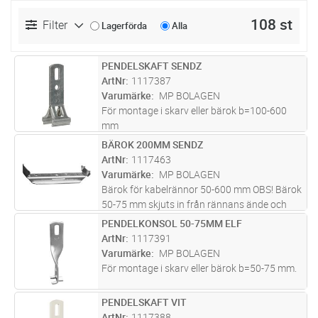
108 st
Filter
Lagerförda
Alla
PENDELSKAFT SENDZ
Lägg i kundvagn
ST
ArtNr
1117387
Varumärke
MP BOLAGEN
För montage i skarv eller bärok b=100-600
mm
BÄROK 200MM SENDZ
Lägg i kundvagn
ST
ArtNr
1117463
Varumärke
MP BOLAGEN
Bärok för kabelrännor 50-600 mm OBS! Bärok
50-75 mm skjuts in från rännans ände och
kan endast användas för mittpendelmontage.
PENDELKONSOL 50-75MM ELF
Lägg i kundvagn
ST
Maxlast bärok = 150 kg vid jämnt fördelad
ArtNr
1117391
last. Brottlast: = 1,7 ggr
...läs mer
Varumärke
MP BOLAGEN
För montage i skarv eller bärok b=50-75 mm.
PENDELSKAFT VIT
Lägg i kundvagn
ST
ArtNr
1117388