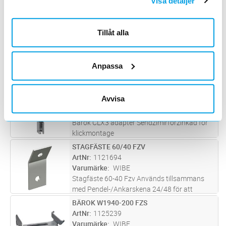
Visa detaljer
Bygger ca 4 mm under rännan.
Tillåt alla
TAKBYGEL 100MM VIT
Lägg i kundvagn
ST
ArtNr
1117318
Varumärke
MP BOLAGEN
Anpassa
Bygger ca 4 mm under rännan.
BÄROK CLX3 ADAPTER FZS
Lägg i kundvagn
ST
Avvisa
ArtNr
1120340
Varumärke
WIBE
Bärok CLX3 adapter Sendzimirförzinkad för
klickmontage
STAGFÄSTE 60/40 FZV
Lägg i kundvagn
ST
ArtNr
1121694
Varumärke
WIBE
Stagfäste 60-40 Fzv Används tillsammans
med Pendel-/Ankarskena 24/48 för att
reducera utböjning av långa pendlar
BÄROK W1940-200 FZS
Lägg i kundvagn
ST
ArtNr
1125239
Varumärke
WIBE