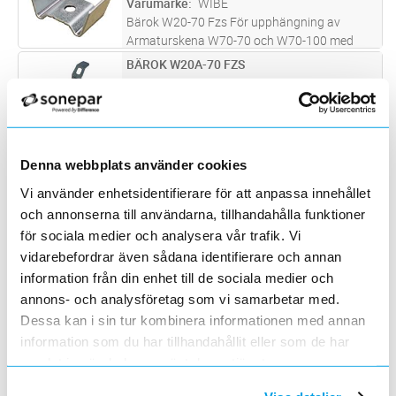
Varumärke
WIBE
Bärok W20-70 Fzs För upphängning av
Armaturskena W70-70 och W70-100 med
Pendel W76 M10
BÄROK W20A-70 FZS
Lägg i kundvagn
ST
ArtNr
1125202
Varumärke
WIBE
Bärok W20A-70 Fzs För upphängning av
Armaturskena W70-70 och W70-100 med
Pendel W76 M10
RÖRPENDELFÄSTE W73 M10 FZS VIT
Denna webbplats använder cookies
Lägg i kundvagn
ST
ArtNr
1125346
Vi använder enhetsidentifierare för att anpassa innehållet
Varumärke
WIBE
och annonserna till användarna, tillhandahålla funktioner
Rörp.fäste W73 M10 FzsVit Används för
för sociala medier och analysera vår trafik. Vi
montage av Pendel W76 M6 och M10 i tak
och i rännor
vidarebefordrar även sådana identifierare och annan
SKUGGLIST W26-60 2M FZS VIT
Lägg i kundvagn
ST
information från din enhet till de sociala medier och
ArtNr
1126890
Varumärke
WIBE
annons- och analysföretag som vi samarbetar med.
Skugglist W26/60 2m FzsVit För montagepå
Dessa kan i sin tur kombinera informationen med annan
60-kantsrännor.Används som bärare av
information som du har tillhandahållit eller som de har
undertak monterat mellan kabelrännorna.
TAKBYGEL 75MM FZV
Lägg i kundvagn
ST
samlat in när du har använt deras tjänster.
ArtNr
1117311
Varumärke
MP BOLAGEN