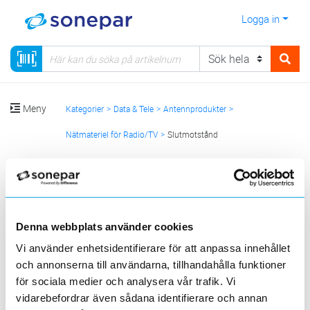
Logga in
Meny
Kategorier
Data & Tele
Antennprodukter
Nätmateriel för Radio/TV
Slutmotstånd
Sortera
<
1
>
20
50
100
200
Sida
Per sida
Denna webbplats använder cookies
DKT
KATHREIN
Vi använder enhetsidentifierare för att anpassa innehållet
och annonserna till användarna, tillhandahålla funktioner
4 st
för sociala medier och analysera vår trafik. Vi
Filter
Lagerförda
Alla
vidarebefordrar även sådana identifierare och annan