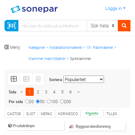
Logga in
Meny
Kategorier
Installationsmateriel
15 - Fästmateriel
Klammer med tillbehör
Spikklammer
Sortera
<
1
2
3
4
5
6
>
Sida
20
50
100
200
Per sida
CASTOR
EJOT
MEPAC
NORWESCO
TILLEX
Produktlinjer
Byggvarubedömning