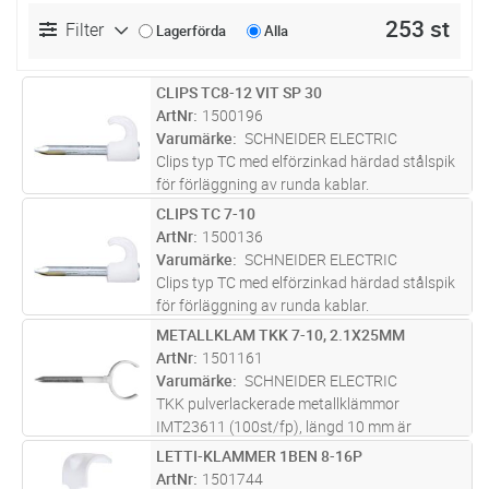
253 st
Filter
Lagerförda
Alla
CLIPS TC8-12 VIT SP 30
Lägg i kundvagn
FP
ArtNr
1500196
Varumärke
SCHNEIDER ELECTRIC
Clips typ TC med elförzinkad härdad stålspik
för förläggning av runda kablar.
CLIPS TC 7-10
Lägg i kundvagn
FP
ArtNr
1500136
Varumärke
SCHNEIDER ELECTRIC
Clips typ TC med elförzinkad härdad stålspik
för förläggning av runda kablar.
METALLKLAM TKK 7-10, 2.1X25MM
Lägg i kundvagn
FP
ArtNr
1501161
Varumärke
SCHNEIDER ELECTRIC
TKK pulverlackerade metallklämmor
IMT23611 (100st/fp), längd 10 mm är
avsedda för utanpåliggande installationer av
LETTI-KLAMMER 1BEN 8-16P
Lägg i kundvagn
FP
elektriska kablar både inomhus och utomhus:
ArtNr
1501744