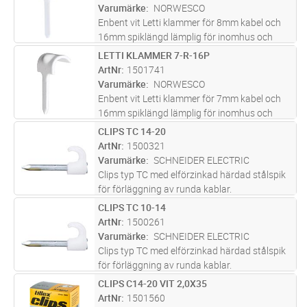
rund kabel (7-10 mm diameter). Klämman
Varumärke
NORWESCO
l
...läs mer
Enbent vit Letti klammer för 8mm kabel och
16mm spiklängd lämplig för inomhus och
utomhusinstallation. Elförzinkad och
LETTI KLAMMER 7-R-16P
Lägg i kundvagn
FP
plastbelagd klammer som med sin smäckra
ArtNr
1501741
design och utformning ger en diskret ins
...läs
Varumärke
NORWESCO
mer
Enbent vit Letti klammer för 7mm kabel och
16mm spiklängd lämplig för inomhus och
utomhusinstallation. Elförzinkad och
CLIPS TC 14-20
Lägg i kundvagn
FP
plastbelagd klammer som med sin smäckra
ArtNr
1500321
design och utformning ger en diskret ins
...läs
Varumärke
SCHNEIDER ELECTRIC
mer
Clips typ TC med elförzinkad härdad stålspik
för förläggning av runda kablar.
CLIPS TC 10-14
Lägg i kundvagn
FP
ArtNr
1500261
Varumärke
SCHNEIDER ELECTRIC
Clips typ TC med elförzinkad härdad stålspik
för förläggning av runda kablar.
CLIPS C14-20 VIT 2,0X35
Lägg i kundvagn
FP
ArtNr
1501560