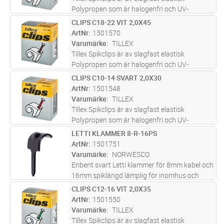
Polypropen som är halogenfri och UV-
beständig i hög kvalité från fabriken i
CLIPS C18-22 VIT 2,0X45
Lägg i kundvagn
FP
Danmark. För runda kablar 14-20mm i färgen
ArtNr
1501570
Vit. Elförzinkad härdad stålspik 2,0x45
...läs
Varumärke
TILLEX
mer
Tillex Spikclips är av slagfast elastisk
Polypropen som är halogenfri och UV-
beständig i hög kvalité från fabriken i
CLIPS C10-14 SVART 2,0X30
Lägg i kundvagn
FP
Danmark. För runda kablar 18-22mm i färgen
ArtNr
1501548
Vit. Elförzinkad härdad stålspik 2,0x45
...läs
Varumärke
TILLEX
mer
Tillex Spikclips är av slagfast elastisk
Polypropen som är halogenfri och UV-
beständig i hög kvalité från fabriken i
LETTI KLAMMER 8-R-16PS
Lägg i kundvagn
FP
Danmark. För runda kablar 10-14mm i färgen
ArtNr
1501751
Svart. Elförzinkad härdad stålspik 2,0x
...läs
Varumärke
NORWESCO
mer
Enbent svart Letti klammer för 8mm kabel och
16mm spiklängd lämplig för inomhus och
utomhusinstallation. Elförzinkad och
CLIPS C12-16 VIT 2,0X35
Lägg i kundvagn
FP
plastbelagd klammer som med sin smäckra
ArtNr
1501550
design och utformning ger en diskret i
...läs
Varumärke
TILLEX
mer
Tillex Spikclips är av slagfast elastisk