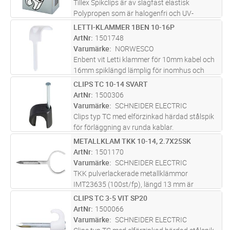
Tillex Spikclips är av slagfast elastisk
Polypropen som är halogenfri och UV-
beständig i hög kvalité från fabriken i
LETTI-KLAMMER 1BEN 10-16P
Lägg i kundvagn
FP
Danmark. För runda kablar 8-12mm i färgen
ArtNr
1501748
Svart. Elförzinkad härdad stålspik 2,0x3
...läs
Varumärke
NORWESCO
mer
Enbent vit Letti klammer för 10mm kabel och
16mm spiklängd lämplig för inomhus och
utomhusinstallation. Elförzinkad och
CLIPS TC 10-14 SVART
Lägg i kundvagn
FP
plastbelagd klammer som med sin smäckra
ArtNr
1500306
design och utformning ger en diskret in
...läs
Varumärke
SCHNEIDER ELECTRIC
mer
Clips typ TC med elförzinkad härdad stålspik
för förläggning av runda kablar.
METALLKLAM TKK 10-14, 2.7X25SK
Lägg i kundvagn
FP
ArtNr
1501170
Varumärke
SCHNEIDER ELECTRIC
TKK pulverlackerade metallklämmor
IMT23635 (100st/fp), längd 13 mm är
avsedda för utanpåliggande installationer av
CLIPS TC 3-5 VIT SP20
Lägg i kundvagn
FP
elektriska kablar både inomhus och utomhus:
ArtNr
1500066
rund kabel (10-14 mm diameter). Klämman
Varumärke
SCHNEIDER ELECTRIC
...läs mer