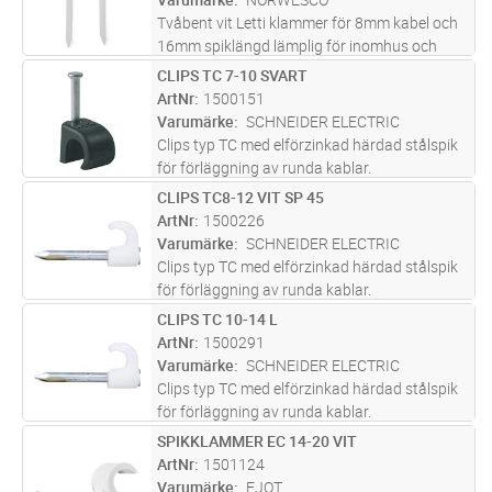
mer
Tvåbent vit Letti klammer för 8mm kabel och
16mm spiklängd lämplig för inomhus och
utomhusinstallation. Elförzinkad och
CLIPS TC 7-10 SVART
Lägg i kundvagn
FP
plastbelagd klammer som med sin smäckra
ArtNr
1500151
design och utformning ger en diskret in
...läs
Varumärke
SCHNEIDER ELECTRIC
mer
Clips typ TC med elförzinkad härdad stålspik
för förläggning av runda kablar.
CLIPS TC8-12 VIT SP 45
Lägg i kundvagn
FP
ArtNr
1500226
Varumärke
SCHNEIDER ELECTRIC
Clips typ TC med elförzinkad härdad stålspik
för förläggning av runda kablar.
CLIPS TC 10-14 L
Lägg i kundvagn
FP
ArtNr
1500291
Varumärke
SCHNEIDER ELECTRIC
Clips typ TC med elförzinkad härdad stålspik
för förläggning av runda kablar.
SPIKKLAMMER EC 14-20 VIT
Lägg i kundvagn
FP
ArtNr
1501124
Varumärke
EJOT