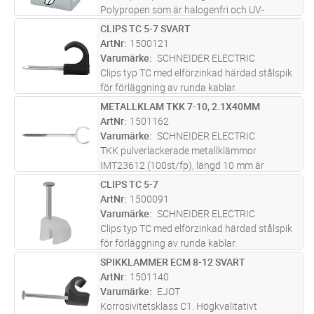
Polypropen som är halogenfri och UV-
beständig i hög kvalité från fabriken i
CLIPS TC 5-7 SVART
Lägg i kundvagn
FP
Danmark. För runda kablar 12-16mm i färgen
ArtNr
1500121
Vit. Elförzinkad härdad stålspik 2,0x35
...läs
Varumärke
SCHNEIDER ELECTRIC
mer
Clips typ TC med elförzinkad härdad stålspik
för förläggning av runda kablar.
METALLKLAM TKK 7-10, 2.1X40MM
Lägg i kundvagn
FP
ArtNr
1501162
Varumärke
SCHNEIDER ELECTRIC
TKK pulverlackerade metallklämmor
IMT23612 (100st/fp), längd 10 mm är
avsedda för utanpåliggande installationer av
CLIPS TC 5-7
Lägg i kundvagn
FP
elektriska kablar både inomhus och utomhus:
ArtNr
1500091
rund kabel (7-10 mm diameter). Klämman
Varumärke
SCHNEIDER ELECTRIC
l
...läs mer
Clips typ TC med elförzinkad härdad stålspik
för förläggning av runda kablar.
SPIKKLAMMER ECM 8-12 SVART
Lägg i kundvagn
FP
ArtNr
1501140
Varumärke
EJOT
Korrosivitetsklass C1. Högkvalitativt