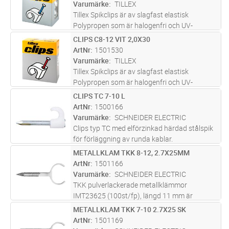
Varumärke
TILLEX
Tillex Spikclips är av slagfast elastisk
Polypropen som är halogenfri och UV-
beständig i hög kvalité från fabriken i
CLIPS C8-12 VIT 2,0X30
Lägg i kundvagn
FP
Danmark. För runda kablar 14-20mm i färgen
ArtNr
1501530
Vit. Elförzinkad härdad stålspik 2,0x35
...läs
Varumärke
TILLEX
mer
Tillex Spikclips är av slagfast elastisk
Polypropen som är halogenfri och UV-
beständig i hög kvalité från fabriken i
CLIPS TC 7-10 L
Lägg i kundvagn
FP
Danmark. För runda kablar 8-12mm i färgen
ArtNr
1500166
Vit. Elförzinkad härdad stålspik 2,0x30m
...läs
Varumärke
SCHNEIDER ELECTRIC
mer
Clips typ TC med elförzinkad härdad stålspik
för förläggning av runda kablar.
METALLKLAM TKK 8-12, 2.7X25MM
Lägg i kundvagn
FP
ArtNr
1501166
Varumärke
SCHNEIDER ELECTRIC
TKK pulverlackerade metallklämmor
IMT23625 (100st/fp), längd 11 mm är
avsedda för utanpåliggande installationer av
METALLKLAM TKK 7-10 2.7X25 SK
Lägg i kundvagn
FP
elektriska kablar både inomhus och utomhus:
ArtNr
1501169
rund kabel (8-12 mm diameter). Klämman