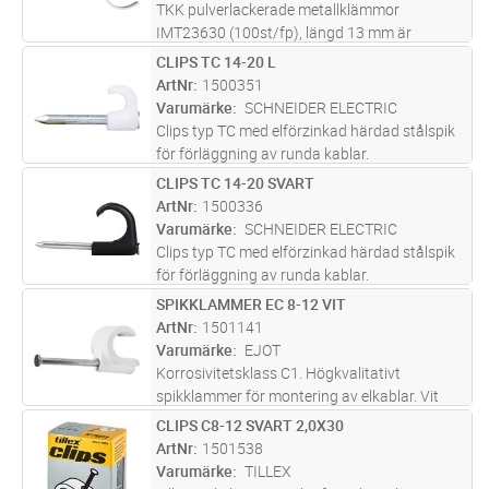
mer
TKK pulverlackerade metallklämmor
IMT23630 (100st/fp), längd 13 mm är
avsedda för utanpåliggande installationer av
CLIPS TC 14-20 L
Lägg i kundvagn
FP
elektriska kablar både inomhus och utomhus:
ArtNr
1500351
rund kabel (10-14 mm diameter). Klämman
Varumärke
SCHNEIDER ELECTRIC
...läs mer
Clips typ TC med elförzinkad härdad stålspik
för förläggning av runda kablar.
CLIPS TC 14-20 SVART
Lägg i kundvagn
FP
ArtNr
1500336
Varumärke
SCHNEIDER ELECTRIC
Clips typ TC med elförzinkad härdad stålspik
för förläggning av runda kablar.
SPIKKLAMMER EC 8-12 VIT
Lägg i kundvagn
FP
ArtNr
1501141
Varumärke
EJOT
Korrosivitetsklass C1. Högkvalitativt
spikklammer för montering av elkablar. Vit
polypropenclips med härdad stålspik för
CLIPS C8-12 SVART 2,0X30
Lägg i kundvagn
FP
runda kablar i elinstallationer inomhus. Spiken
ArtNr
1501538
tränger in även i mycket hårt
...läs mer
Varumärke
TILLEX