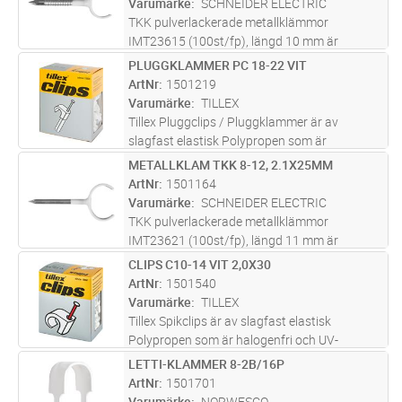
Varumärke
SCHNEIDER ELECTRIC
l
...läs mer
TKK pulverlackerade metallklämmor
IMT23615 (100st/fp), längd 10 mm är
avsedda för utanpåliggande installationer av
PLUGGKLAMMER PC 18-22 VIT
Lägg i kundvagn
FP
elektriska kablar både inomhus och utomhus:
ArtNr
1501219
rund kabel (7-10 mm diameter). Klämman
Varumärke
TILLEX
l
...läs mer
Tillex Pluggclips / Pluggklammer är av
slagfast elastisk Polypropen som är
halogenfri och UV-beständig i hög kvalité från
METALLKLAM TKK 8-12, 2.1X25MM
Lägg i kundvagn
FP
fabriken i Danmark. Snabbt och enkelt
ArtNr
1501164
montage för runda kablar 18-22mm med
Varumärke
SCHNEIDER ELECTRIC
pl
...läs mer
TKK pulverlackerade metallklämmor
IMT23621 (100st/fp), längd 11 mm är
avsedda för utanpåliggande installationer av
CLIPS C10-14 VIT 2,0X30
Lägg i kundvagn
FP
elektriska kablar både inomhus och utomhus:
ArtNr
1501540
rund kabel (8-12 mm diameter). Klämman
Varumärke
TILLEX
l
...läs mer
Tillex Spikclips är av slagfast elastisk
Polypropen som är halogenfri och UV-
beständig i hög kvalité från fabriken i
LETTI-KLAMMER 8-2B/16P
Lägg i kundvagn
FP
Danmark. För runda kablar 10-14mm i färgen
ArtNr
1501701
Vit. Elförzinkad härdad stålspik 2,0x30
...läs
Varumärke
NORWESCO