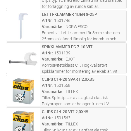
Clips typ TC med elförzinkad härdad stålspik
för förläggning av runda kablar.
LETTI-KLAMMER 1BEN 8-25P
Lägg i kundvagn
FP
ArtNr
1501746
Varumärke
NORWESCO
Enbent vit Letti klammer för 8mm kabel och
25mm spiklängd lämplig för inomhus och
utomhusinstallation. Elförzinkad och
SPIKKLAMMER EC 7-10 VIT
Lägg i kundvagn
FP
plastbelagd klammer som med sin smäckra
ArtNr
1501139
design och utformning ger en diskret ins
...läs
Varumärke
EJOT
mer
Korrosivitetsklass C1. Högkvalitativt
spikklammer för montering av elkablar. Vit
polypropenclips med härdad stålspik för
CLIPS C14-20 SVART 2,0X35
Lägg i kundvagn
FP
runda kablar i elinstallationer inomhus. Spiken
ArtNr
1501568
tränger in även i mycket hårt
...läs mer
Varumärke
TILLEX
Tillex Spikclips är av slagfast elastisk
Polypropen som är halogenfri och UV-
beständig i hög kvalité från fabriken i
CLIPS C14-20 VIT 2,0X45
Lägg i kundvagn
FP
Danmark. För runda kablar 14-20mm i färgen
ArtNr
1501563
Svart. Elförzinkad härdad stålspik 2,0x
...läs
Varumärke
TILLEX
mer
Tillex Spikclips är av slagfast elastisk