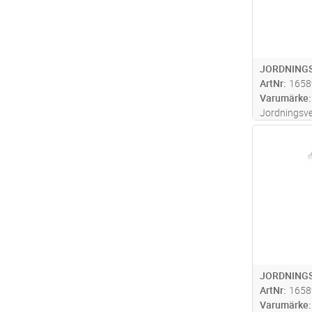
JORDNINGS
ArtNr
1658
Varumärke
Jordningsv
linjejordnin
Antal
högspänning
kA/1s, Inkl
meter, Cu-ti
JORDNINGS
ArtNr
1658
Varumärke