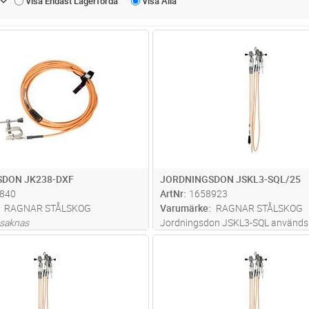
Visa Endast
Lagerförda
Visa
Alla
Lägg i kundvagn
Lägg i kun
ST
Antal
ST
DON JK238-DXF
JORDNINGSDON JSKL3-SQL/25
840
ArtNr
1658923
RAGNAR STÅLSKOG
Varumärke
RAGNAR STÅLSKOG
 saknas
Jordningsdon JSKL3-SQL används
linjejordningsdon för friledning, låg
Lägg i kundvagn
Lägg i kun
ST
Antal
ST
högspänning 0,4 - 52 kV. Jordning
försett med snabblåsningsklämma
SQL Max Märkström 5,7 kA/1s,
Inkluderade
...läs mer