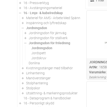
Filter
16 - Pressverktyg
16 - Avstängningsmateriel
16 - Linje- & kabelredskap
Antal
Materiel för AMS - Arbete Med Spänning
Inspänning och lyftredskap
Jordningsdon
Jordningsdon för järnväg
Jordningsdon för ställverk
Jordningsdon för friledning
Jordningsdon
Jordspett
Jordskruv
JORDNINGS
Donlina
ArtNr
1658
Kvistningsstänger med tillbehör
Varumärke
Linhantering
beskrivning
Manöverstänger
Stolphantering
Antal
Stolpskor
Utsättning- & markeringsprodukter
16 - Dataprogram & handböcker
16 - Personligt skydd