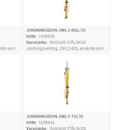
JORDNINGSDON JSKL3-BQL/35
ArtNr
1658938
Varumärke
RAGNAR STÅLSKOG
änds som
Jordningsverktyg JSKL3-BQL används som
 låg- och
linjejordningsverktyg för friledning, låg- och
dvagn
Lägg i kundvagn
Antal
ST
sverktyget
högspänning 0,4 - 52 kV. Jordningsverktyget
mma JSKL-
är försett med snabblåsningsklämma JSKL-
äs mer
QL. Max Märkström 8,0 kA/1s,
...läs mer
JORDNINGSDON JSKL3-TG/35
ArtNr
1658943
Varumärke
RAGNAR STÅLSKOG