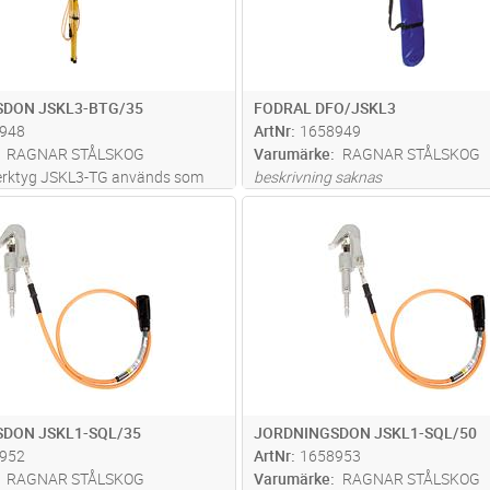
DON JSKL3-BTG/35
FODRAL DFO/JSKL3
948
ArtNr
1658949
RAGNAR STÅLSKOG
Varumärke
RAGNAR STÅLSKOG
erktyg JSKL3-TG används som
beskrivning saknas
gsverktyg för friledning, låg- och
Lägg i kundvagn
Lägg i kun
ST
Antal
ST
 0,4 - 52 kV. Max Märkström 8,0
uderade längd(er): 2,5+2,5+1+0,3
llägg tillkomm
...läs mer
DON JSKL1-SQL/35
JORDNINGSDON JSKL1-SQL/50
952
ArtNr
1658953
RAGNAR STÅLSKOG
Varumärke
RAGNAR STÅLSKOG