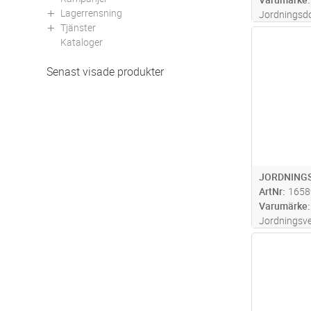
Lagerrensning
Jordningsd
Tjänster
linjejordnin
Antal
Kataloger
högspänning
försett me
Senast visade produkter
STG. Max Mä
Inkluderad
.
JORDNINGS
ArtNr
1658
Varumärke
Jordningsv
linjejordnin
Antal
högspänning
är försett 
QL. Max Mär