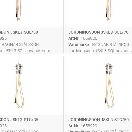
DON JSKL3-SQL/50
JORDNINGSDON JSKL3-SQL/70
925
ArtNr
1658926
RAGNAR STÅLSKOG
Varumärke
RAGNAR STÅLSKOG
on JSKL3-SQL används som
Jordningsdon JSKL3-SQL används
gsdon för friledning, låg- och
linjejordningsdon för friledning, låg
Lägg i kundvagn
Lägg i kun
ST
Antal
ST
 0,4 - 52 kV. Jordningsdonet är
högspänning 0,4 - 52 kV. Jordning
d snabblåsningsklämma JSKL-
försett med snabblåsningsklämma
rkström 11,5 kA/1s,
SQL Max Märkström 16,0 kA/1s,
..läs mer
Inkluderad
...läs mer
DON JSKL3-STG/35
JORDNINGSDON JSKL3-STG/50
928
ArtNr
1658929
RAGNAR STÅLSKOG
Varumärke
RAGNAR STÅLSKOG