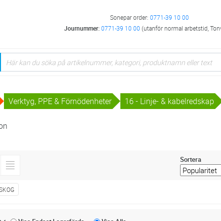
Sonepar order:
0771-39 10 00
Journummer:
0771-39 10 00
(utanför normal arbetstid, Ton
Verktyg, PPE & Förnödenheter
16 - Linje- & kabelredskap
on
Sortera
SKOG