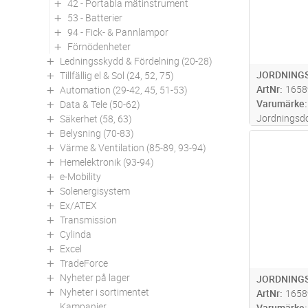
42 - Portabla mätinstrument
53 - Batterier
94 - Fick- & Pannlampor
Förnödenheter
Ledningsskydd & Fördelning (20-28)
JORDNINGS
Tillfällig el & Sol (24, 52, 75)
ArtNr
1658
Automation (29-42, 45, 51-53)
Varumärke
Data & Tele (50-62)
Jordningsd
Säkerhet (58, 63)
linjejordnin
Belysning (70-83)
Antal
högspänning
Värme & Ventilation (85-89, 93-94)
försett me
Hemelektronik (93-94)
SQL Max Mä
e-Mobility
Inkluderad
.
Solenergisystem
Ex/ATEX
Transmission
Cylinda
Excel
TradeForce
Nyheter på lager
JORDNINGS
Nyheter i sortimentet
ArtNr
1658
Kampanjer
Varumärke