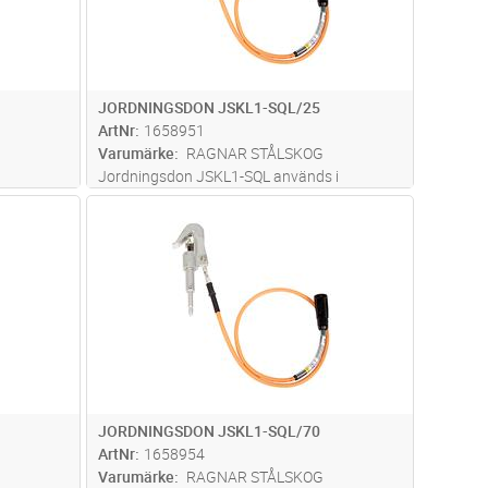
JORDNINGSDON JSKL1-SQL/25
ArtNr
1658951
Varumärke
RAGNAR STÅLSKOG
Jordningsdon JSKL1-SQL används i
kombination med linjejordningsdon JSKL3-
dvagn
Lägg i kundvagn
Antal
ST
SQL. Max Märkström 5,7 kA/1s, Inkluderade
längd(er): 1,5 meter, Cu-tillägg tillkommer.
JORDNINGSDON JSKL1-SQL/70
ArtNr
1658954
Varumärke
RAGNAR STÅLSKOG