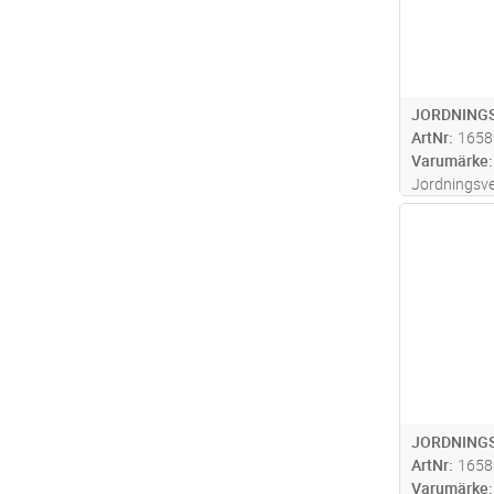
JORDNINGS
ArtNr
1658
Varumärke
Jordningsv
linjejordnin
Antal
högspänning
är försett 
QL. Max Mä
JORDNINGS
ArtNr
1658
Varumärke