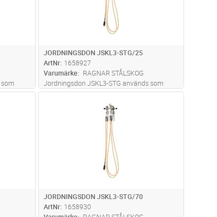
JORDNINGSDON JSKL3-STG/25
ArtNr
1658927
Varumärke
RAGNAR STÅLSKOG
 som
Jordningsdon JSKL3-STG används som
- och
linjejordningsdon för friledning, låg- och
dvagn
Lägg i kundvagn
Antal
ST
sdonet är
högspänning 0,4 - 52 kV. Jordningsdonet är
 JSKL-
försett med trapetsgängad klämma JSKL-
STG. Max Märkström 5,7 kA/1s,
Inkluderad
...läs mer
JORDNINGSDON JSKL3-STG/70
ArtNr
1658930
Varumärke
RAGNAR STÅLSKOG