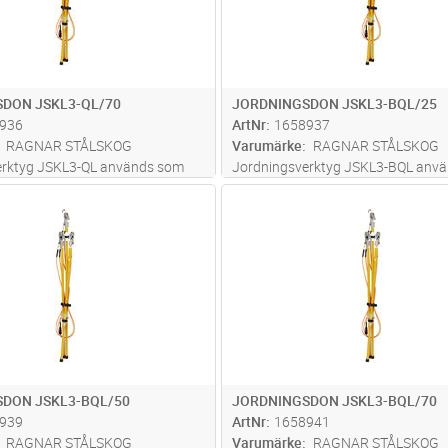
DON JSKL3-QL/70
JORDNINGSDON JSKL3-BQL/25
936
ArtNr
1658937
RAGNAR STÅLSKOG
Varumärke
RAGNAR STÅLSKOG
erktyg JSKL3-QL används som
Jordningsverktyg JSKL3-BQL anv
gsverktyg för friledning, låg- och
linjejordningsverktyg för friledning,
Lägg i kundvagn
Lägg i kun
ST
Antal
ST
 0,4 - 52 kV. Jordningsverktyget
högspänning 0,4 - 52 kV. Jordning
med snabblåsningsklämma JSKL-
är försett med snabblåsningsklä
rkström 16,0 kA/1s,
...läs mer
QL. Max Märkström 5,7 kA/1s,
...l
DON JSKL3-BQL/50
JORDNINGSDON JSKL3-BQL/70
939
ArtNr
1658941
RAGNAR STÅLSKOG
Varumärke
RAGNAR STÅLSKOG