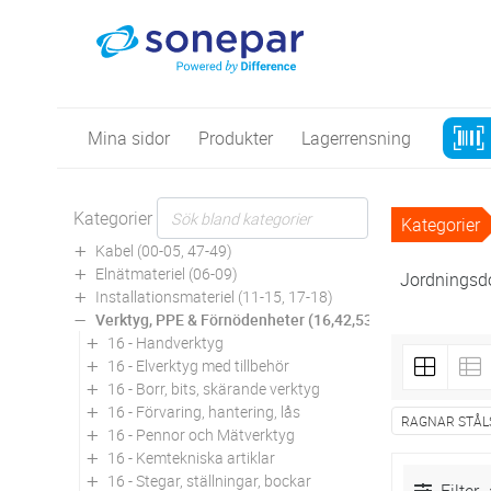
Mina sidor
Produkter
Lagerrensning
Kategorier
Kategorier
Kabel (00-05, 47-49)
Elnätmateriel (06-09)
Jordningsd
Installationsmateriel (11-15, 17-18)
Verktyg, PPE & Förnödenheter (16,42,53,94)
16 - Handverktyg
16 - Elverktyg med tillbehör
16 - Borr, bits, skärande verktyg
16 - Förvaring, hantering, lås
RAGNAR STÅL
16 - Pennor och Mätverktyg
16 - Kemtekniska artiklar
16 - Stegar, ställningar, bockar