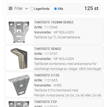
125 st
Filter
Lagerförda
Alla
TAKFÄSTE 102MM SENDZ
Lägg i kundvagn
ST
ArtNr
1115346
Varumärke
MP BOLAGEN
Takfäste typ TL till pendelskena.
TAKFÄSTE SENDZ
Lägg i kundvagn
ST
ArtNr
1115797
Varumärke
MP BOLAGEN
Takfästet kombineras med ankarskena för
sidohängt montage av stegar. OBS! Montaget
klarar större belastningar än motsvarande
TAKFÄSTE 5 FZS
Lägg i kundvagn
ST
takpendlar typ MP-V. När ankarskena 41x41
ArtNr
1121605
monteras använd bricka MP-244
...läs mer
Varumärke
WIBE
Takfäste 5 Fzs Monterad med
Pendel-/Ankarskena 24/34, 24/40 eller 24/48
TAKFÄSTE FZV
Lägg i kundvagn
ST
ArtNr
1115347