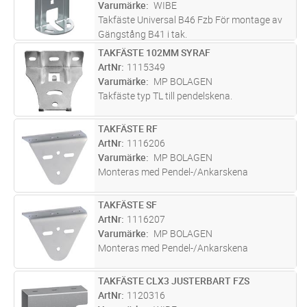
Varumärke
WIBE
Takfäste Universal B46 Fzb För montage av
Gängstång B41 i tak.
TAKFÄSTE 102MM SYRAF
Lägg i kundvagn
ST
ArtNr
1115349
Varumärke
MP BOLAGEN
Takfäste typ TL till pendelskena.
TAKFÄSTE RF
Lägg i kundvagn
ST
ArtNr
1116206
Varumärke
MP BOLAGEN
Monteras med Pendel-/Ankarskena
TAKFÄSTE SF
Lägg i kundvagn
ST
ArtNr
1116207
Varumärke
MP BOLAGEN
Monteras med Pendel-/Ankarskena
TAKFÄSTE CLX3 JUSTERBART FZS
Lägg i kundvagn
ST
ArtNr
1120316