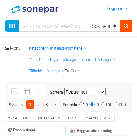
Logga in
Meny
Kategorier
Installationsmateriel
11.1 - Kabelstegar, Trådstegar, Rännor
Trådstegar
Tillbehör trådstegar
Takfäste
Sortera
<
1
2
3
>
20
50
100
200
Sida
Per sida
MEKA
METS
MP BOLAGEN
OBO BETTERMANN
WIBE
Produktlinjer
Byggvarubedömning