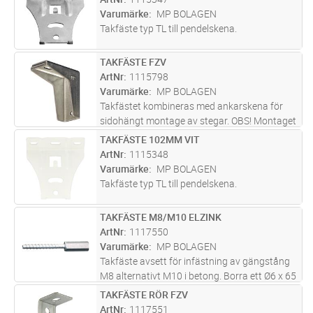
Varumärke
MP BOLAGEN
Takfäste typ TL till pendelskena.
TAKFÄSTE FZV
Lägg i kundvagn
ST
ArtNr
1115798
Varumärke
MP BOLAGEN
Takfästet kombineras med ankarskena för
sidohängt montage av stegar. OBS! Montaget
klarar större belastningar än motsvarande
TAKFÄSTE 102MM VIT
Lägg i kundvagn
ST
takpendlar typ MP-V. När ankarskena 41x41
ArtNr
1115348
monteras använd bricka MP-244
...läs mer
Varumärke
MP BOLAGEN
Takfäste typ TL till pendelskena.
TAKFÄSTE M8/M10 ELZINK
Lägg i kundvagn
ST
ArtNr
1117550
Varumärke
MP BOLAGEN
Takfäste avsett för infästning av gängstång
M8 alternativt M10 i betong. Borra ett Ø6 x 65
mm hål i underlaget skruva takfästet i hålet. I
TAKFÄSTE RÖR FZV
Lägg i kundvagn
ST
osprucken betong K25 är utdragskraften 400
ArtNr
1117551