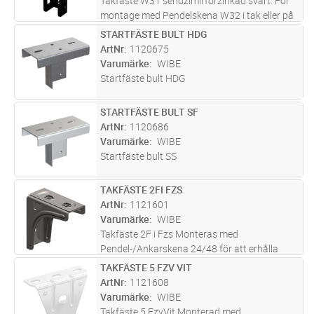
Takfäste W31 sendzimirförzinkad svart. För
montage med Pendelskena W32 i tak eller på
balk, fästet är vridbart 90 grader.
STARTFÄSTE BULT HDG
Lägg i kundvagn
ST
Korrosivitetsklass C2.
ArtNr
1120675
Varumärke
WIBE
Startfäste bult HDG
STARTFÄSTE BULT SF
Lägg i kundvagn
ST
ArtNr
1120686
Varumärke
WIBE
Startfäste bult SS
TAKFÄSTE 2FI FZS
Lägg i kundvagn
ST
ArtNr
1121601
Varumärke
WIBE
Takfäste 2F i Fzs Monteras med
Pendel-/Ankarskena 24/48 för att erhålla
takpendlar med önskad längd
TAKFÄSTE 5 FZV VIT
Lägg i kundvagn
ST
ArtNr
1121608
Varumärke
WIBE
Takfäste 5 FzvVit Monterad med