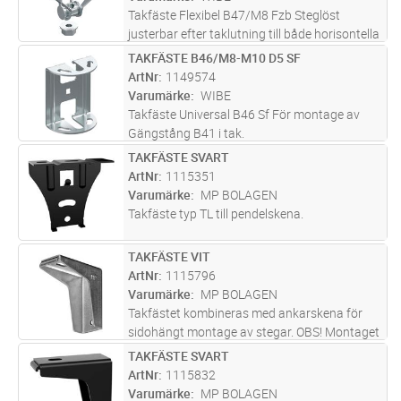
Takfäste Flexibel B47/M8 Fzb Steglöst
justerbar efter taklutning till både horisontella
och lutande tak.
TAKFÄSTE B46/M8-M10 D5 SF
Lägg i kundvagn
ST
ArtNr
1149574
Varumärke
WIBE
Takfäste Universal B46 Sf För montage av
Gängstång B41 i tak.
TAKFÄSTE SVART
Lägg i kundvagn
ST
ArtNr
1115351
Varumärke
MP BOLAGEN
Takfäste typ TL till pendelskena.
TAKFÄSTE VIT
Lägg i kundvagn
ST
ArtNr
1115796
Varumärke
MP BOLAGEN
Takfästet kombineras med ankarskena för
sidohängt montage av stegar. OBS! Montaget
klarar större belastningar än motsvarande
TAKFÄSTE SVART
Lägg i kundvagn
ST
takpendlar typ MP-V. När ankarskena 41x41
ArtNr
1115832
monteras använd bricka MP-244
...läs mer
Varumärke
MP BOLAGEN