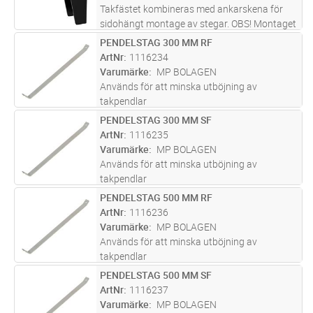
Takfästet kombineras med ankarskena för
sidohängt montage av stegar. OBS! Montaget
klarar större belastningar än motsvarande
PENDELSTAG 300 MM RF
Lägg i kundvagn
ST
takpendlar typ MP-V. När ankarskena 41x41
ArtNr
1116234
monteras använd bricka MP-244
...läs mer
Varumärke
MP BOLAGEN
Används för att minska utböjning av
takpendlar
PENDELSTAG 300 MM SF
Lägg i kundvagn
ST
ArtNr
1116235
Varumärke
MP BOLAGEN
Används för att minska utböjning av
takpendlar
PENDELSTAG 500 MM RF
Lägg i kundvagn
ST
ArtNr
1116236
Varumärke
MP BOLAGEN
Används för att minska utböjning av
takpendlar
PENDELSTAG 500 MM SF
Lägg i kundvagn
ST
ArtNr
1116237
Varumärke
MP BOLAGEN