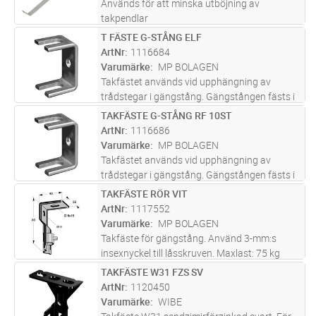
Används för att minska utböjning av
takpendlar
T FÄSTE G-STÅNG ELF
Lägg i kundvagn
ST
ArtNr
1116684
Varumärke
MP BOLAGEN
Takfästet används vid upphängning av
trådstegar i gängstång. Gängstången fästs i
takfästet med hjälp av två muttrar MP-044.
TAKFÄSTE G-STÅNG RF 10ST
Lägg i kundvagn
ST
ArtNr
1116686
Varumärke
MP BOLAGEN
Takfästet används vid upphängning av
trådstegar i gängstång. Gängstången fästs i
takfästet med hjälp av två muttrar MP-044.
TAKFÄSTE RÖR VIT
Lägg i kundvagn
ST
ArtNr
1117552
Varumärke
MP BOLAGEN
Takfäste för gängstång. Använd 3-mm:s
insexnyckel till låsskruven. Maxlast: 75 kg
Brottlast: = 1,7 ggr maxlast.
TAKFÄSTE W31 FZS SV
Lägg i kundvagn
ST
ArtNr
1120450
Varumärke
WIBE