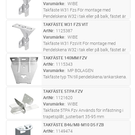
Varumärke
WIBE
Takfäste W31 Fzs För montage med
Pendelskena W32 i tak eller på balk, fästet är
vridbart 90°
TAKFÄSTE W31 FZS VIT
Lägg i kundvagn
ST
ArtNr
1125387
Varumärke
WIBE
Takfäste W31 FzsVit För montage med
Pendelskena W32 i tak eller på balk, fästet är
vridbart 90°
TAKFÄSTE 140MM FZV
Lägg i kundvagn
ST
ArtNr
1115343
Varumärke
MP BOLAGEN
Takfäste typ TN till pendelskena/ankarskena.
TAKFÄSTE 5TPA FZV
Lägg i kundvagn
ST
ArtNr
1121620
Varumärke
WIBE
Takfäste 5TPA Fzv Används för infästning i
trapetsplåt, justerbart 35-95 mm
TAKFÄSTE B46/M8-M10 D5 FZB
Lägg i kundvagn
ST
ArtNr
1149474