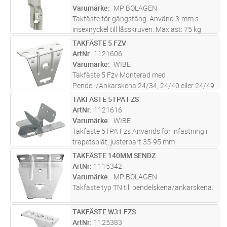
kg med trefaldig
...läs mer
Varumärke
MP BOLAGEN
Takfäste för gängstång. Använd 3-mm:s
insexnyckel till låsskruven. Maxlast: 75 kg
Brottlast: = 1,7 ggr maxlast.
TAKFÄSTE 5 FZV
Lägg i kundvagn
ST
ArtNr
1121606
Varumärke
WIBE
Takfäste 5 Fzv Monterad med
Pendel-/Ankarskena 24/34, 24/40 eller 24/49
TAKFÄSTE 5TPA FZS
Lägg i kundvagn
ST
ArtNr
1121616
Varumärke
WIBE
Takfäste 5TPA Fzs Används för infästning i
trapetsplåt, justerbart 35-95 mm
TAKFÄSTE 140MM SENDZ
Lägg i kundvagn
ST
ArtNr
1115342
Varumärke
MP BOLAGEN
Takfäste typ TN till pendelskena/ankarskena.
TAKFÄSTE W31 FZS
Lägg i kundvagn
ST
ArtNr
1125383