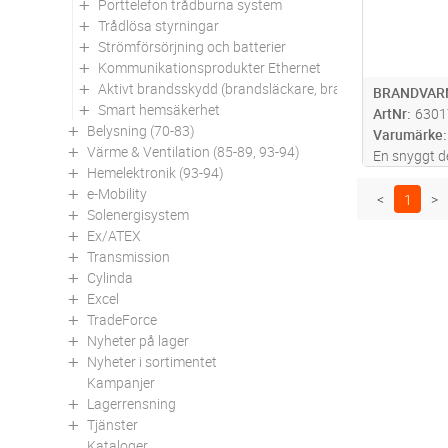
Porttelefon trådburna system
Trådlösa styrningar
Strömförsörjning och batterier
Kommunikationsprodukter Ethernet
Aktivt brandsskydd (brandsläckare, brandfiltar mm)
BRANDVARN
Smart hemsäkerhet
ArtNr
6301
Belysning (70-83)
Varumärke
Värme & Ventilation (85-89, 93-94)
En snyggt 
Hemelektronik (93-94)
exklusiv fini
e-Mobility
tillbehör fin
<
1
>
Solenergisystem
Färgsätt ef
Ex/ATEX
matchande f
Transmission
Cylinda
Excel
TradeForce
Nyheter på lager
Nyheter i sortimentet
Kampanjer
Lagerrensning
Tjänster
Kataloger