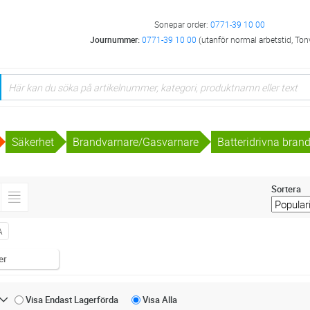
Sonepar order:
0771-39 10 00
Journummer:
0771-39 10 00
(utanför normal arbetstid, Ton
Säkerhet
Brandvarnare/Gasvarnare
Batteridrivna bran
Sortera
A
er
Visa Endast
Lagerförda
Visa
Alla