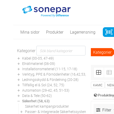
Mina sidor
Produkter
Lagerrensning
Kategorier
Kategorier
Kabel (00-05, 47-49)
Elnätmateriel (06-09)
Installationsmateriel (11-15, 17-18)
Verktyg, PPE & Förnödenheter (16,42,53,94)
Ledningsskydd & Fördelning (20-28)
Tillfällig el & Sol (24, 52, 75)
KAMIC
NEX
Automation (29-42, 45, 51-53)
Produktlinj
Data & Tele (50-62)
Säkerhet (58, 63)
Säkerhet kampanjprodukter
Filter
Passer- & Integrerade Säkerhetssystem