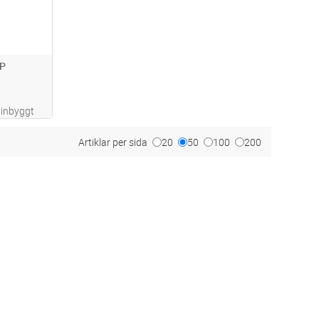
P
 inbyggt
p till 10
pp med
Artiklar per sida
20
50
100
200
LED fås
s mer