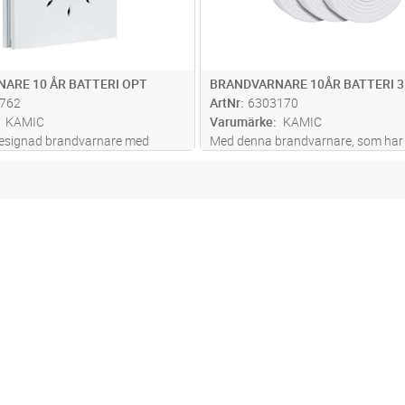
ARE 10 ÅR BATTERI OPT
BRANDVARNARE 10ÅR BATTERI 3
762
ArtNr
6303170
KAMIC
Varumärke
KAMIC
designad brandvarnare med
Med denna brandvarnare, som har
sh blir en fin detalj i rummet. Som
litiumbatteri, får man säker drift i up
ns sex kåpor i olika färger.
år utan batteribyten. Stor testkna
ter omgivningen och skapa en
pausfunktion. Larmindikering med 
ärgkombination i t.ex
...läs mer
synligt larm tillsammans med
...lä