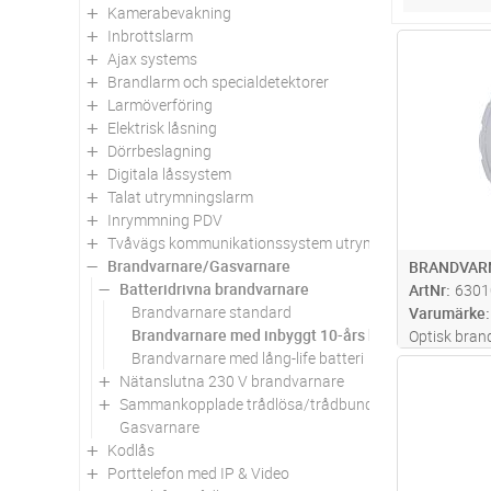
Kamerabevakning
Inbrottslarm
Antal
Ajax systems
Brandlarm och specialdetektorer
Larmöverföring
Elektrisk låsning
Dörrbeslagning
Digitala låssystem
Talat utrymningslarm
Inrymmning PDV
Tvåvägs kommunikationssystem utrymningsplats
Brandvarnare/Gasvarnare
BRANDVARN
Batteridrivna brandvarnare
ArtNr
6301
Brandvarnare standard
Varumärke
Brandvarnare med inbyggt 10-års batteri
Optisk bran
Brandvarnare med lång-life batteri
års garanti
Antal
Nätanslutna 230 V brandvarnare
batteri. Pa
Sammankopplade trådlösa/trådbundna brandvarnare
andra icke-f
Gasvarnare
det tystas ti
Kodlås
Porttelefon med IP & Video