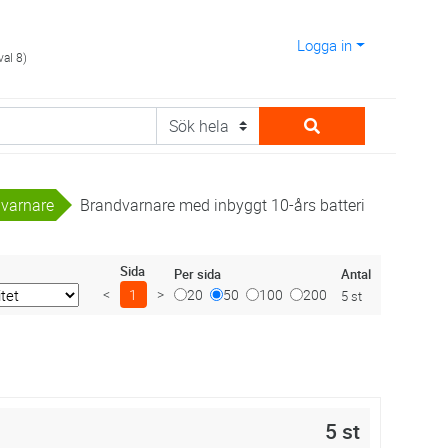
Logga in
val 8)
dvarnare
Brandvarnare med inbyggt 10-års batteri
Sida
Antal
Per sida
<
1
>
20
50
100
200
5 st
5 st