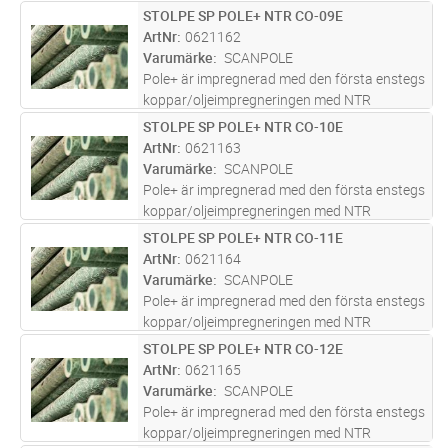
godkännande. En innovativ kombination av
STOLPE SP POLE+ NTR CO-09E
Lägg i kundvagn
ST
olja, koppar och biocider utformad för att ge
ArtNr
0621162
en livslängd på över 40år. Pole+ h
...läs mer
Varumärke
SCANPOLE
Pole+ är impregnerad med den första enstegs
koppar/oljeimpregneringen med NTR
godkännande. En innovativ kombination av
STOLPE SP POLE+ NTR CO-10E
Lägg i kundvagn
ST
olja, koppar och biocider utformad för att ge
ArtNr
0621163
en livslängd på över 40år. Pole+ h
...läs mer
Varumärke
SCANPOLE
Pole+ är impregnerad med den första enstegs
koppar/oljeimpregneringen med NTR
godkännande. En innovativ kombination av
STOLPE SP POLE+ NTR CO-11E
Lägg i kundvagn
ST
olja, koppar och biocider utformad för att ge
ArtNr
0621164
en livslängd på över 40år. Pole+ h
...läs mer
Varumärke
SCANPOLE
Pole+ är impregnerad med den första enstegs
koppar/oljeimpregneringen med NTR
godkännande. En innovativ kombination av
STOLPE SP POLE+ NTR CO-12E
Lägg i kundvagn
ST
olja, koppar och biocider utformad för att ge
ArtNr
0621165
en livslängd på över 40år. Pole+ h
...läs mer
Varumärke
SCANPOLE
Pole+ är impregnerad med den första enstegs
koppar/oljeimpregneringen med NTR