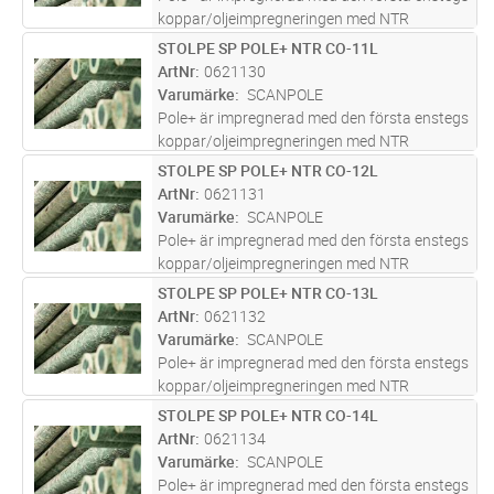
koppar/oljeimpregneringen med NTR
godkännande. En innovativ kombination av
STOLPE SP POLE+ NTR CO-11L
Lägg i kundvagn
ST
olja, koppar och biocider utformad för att ge
ArtNr
0621130
en livslängd på över 40år. Pole+ h
...läs mer
Varumärke
SCANPOLE
Pole+ är impregnerad med den första enstegs
koppar/oljeimpregneringen med NTR
godkännande. En innovativ kombination av
STOLPE SP POLE+ NTR CO-12L
Lägg i kundvagn
ST
olja, koppar och biocider utformad för att ge
ArtNr
0621131
en livslängd på över 40år. Pole+ h
...läs mer
Varumärke
SCANPOLE
Pole+ är impregnerad med den första enstegs
koppar/oljeimpregneringen med NTR
godkännande. En innovativ kombination av
STOLPE SP POLE+ NTR CO-13L
Lägg i kundvagn
ST
olja, koppar och biocider utformad för att ge
ArtNr
0621132
en livslängd på över 40år. Pole+ h
...läs mer
Varumärke
SCANPOLE
Pole+ är impregnerad med den första enstegs
koppar/oljeimpregneringen med NTR
godkännande. En innovativ kombination av
STOLPE SP POLE+ NTR CO-14L
Lägg i kundvagn
ST
olja, koppar och biocider utformad för att ge
ArtNr
0621134
en livslängd på över 40år. Pole+ h
...läs mer
Varumärke
SCANPOLE
Pole+ är impregnerad med den första enstegs