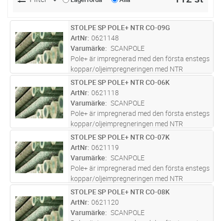
STOLPE SP POLE+ NTR CO-09G
Lägg i kundvagn
ST
ArtNr
0621148
Varumärke
SCANPOLE
Pole+ är impregnerad med den första enstegs
koppar/oljeimpregneringen med NTR
godkännande. En innovativ kombination av
STOLPE SP POLE+ NTR CO-06K
Lägg i kundvagn
ST
olja, koppar och biocider utformad för att ge
ArtNr
0621118
en livslängd på över 40år. Pole+ h
...läs mer
Varumärke
SCANPOLE
Pole+ är impregnerad med den första enstegs
koppar/oljeimpregneringen med NTR
godkännande. En innovativ kombination av
STOLPE SP POLE+ NTR CO-07K
Lägg i kundvagn
ST
olja, koppar och biocider utformad för att ge
ArtNr
0621119
en livslängd på över 40år. Pole+ h
...läs mer
Varumärke
SCANPOLE
Pole+ är impregnerad med den första enstegs
koppar/oljeimpregneringen med NTR
godkännande. En innovativ kombination av
STOLPE SP POLE+ NTR CO-08K
Lägg i kundvagn
ST
olja, koppar och biocider utformad för att ge
ArtNr
0621120
en livslängd på över 40år. Pole+ h
...läs mer
Varumärke
SCANPOLE