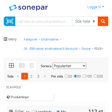
Logga in
Meny
Kategorier
Elnätmateriel
06 - EBR-satser, elnätmateriel & åskskydd
Stolpar
POLE+
Sortera
<
1
2
3
>
20
50
100
200
Sida
Per sida
SCANPOLE
Produktlinjer
112 st
Filter
Lagerförda
Alla