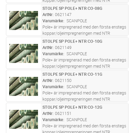
koppar/oljeimpregneringen med NTR
godkännande. En innovativ kombination av
STOLPE SP POLE+ NTR CO-08G
Lägg i kundvagn
ST
olja, koppar och biocider utformad för att ge
ArtNr
0621147
en livslängd på över 40år. Pole+ h
...läs mer
Varumärke
SCANPOLE
Pole+ är impregnerad med den första enstegs
koppar/oljeimpregneringen med NTR
godkännande. En innovativ kombination av
STOLPE SP POLE+ NTR CO-10G
Lägg i kundvagn
ST
olja, koppar och biocider utformad för att ge
ArtNr
0621149
en livslängd på över 40år. Pole+ h
...läs mer
Varumärke
SCANPOLE
Pole+ är impregnerad med den första enstegs
koppar/oljeimpregneringen med NTR
godkännande. En innovativ kombination av
STOLPE SP POLE+ NTR CO-11G
Lägg i kundvagn
ST
olja, koppar och biocider utformad för att ge
ArtNr
0621150
en livslängd på över 40år. Pole+ h
...läs mer
Varumärke
SCANPOLE
Pole+ är impregnerad med den första enstegs
koppar/oljeimpregneringen med NTR
godkännande. En innovativ kombination av
STOLPE SP POLE+ NTR CO-12G
Lägg i kundvagn
ST
olja, koppar och biocider utformad för att ge
ArtNr
0621151
en livslängd på över 40år. Pole+ h
...läs mer
Varumärke
SCANPOLE
Pole+ är impregnerad med den första enstegs
koppar/oljeimpregneringen med NTR