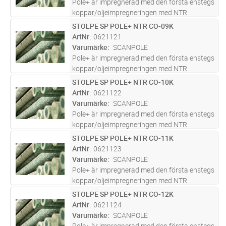
Pole+ är impregnerad med den första enstegs
koppar/oljeimpregneringen med NTR
godkännande. En innovativ kombination av
STOLPE SP POLE+ NTR CO-09K
Lägg i kundvagn
ST
olja, koppar och biocider utformad för att ge
ArtNr
0621121
en livslängd på över 40år. Pole+ h
...läs mer
Varumärke
SCANPOLE
Pole+ är impregnerad med den första enstegs
koppar/oljeimpregneringen med NTR
godkännande. En innovativ kombination av
STOLPE SP POLE+ NTR CO-10K
Lägg i kundvagn
ST
olja, koppar och biocider utformad för att ge
ArtNr
0621122
en livslängd på över 40år. Pole+ h
...läs mer
Varumärke
SCANPOLE
Pole+ är impregnerad med den första enstegs
koppar/oljeimpregneringen med NTR
godkännande. En innovativ kombination av
STOLPE SP POLE+ NTR CO-11K
Lägg i kundvagn
ST
olja, koppar och biocider utformad för att ge
ArtNr
0621123
en livslängd på över 40år. Pole+ h
...läs mer
Varumärke
SCANPOLE
Pole+ är impregnerad med den första enstegs
koppar/oljeimpregneringen med NTR
godkännande. En innovativ kombination av
STOLPE SP POLE+ NTR CO-12K
Lägg i kundvagn
ST
olja, koppar och biocider utformad för att ge
ArtNr
0621124
en livslängd på över 40år. Pole+ h
...läs mer
Varumärke
SCANPOLE
Pole+ är impregnerad med den första enstegs