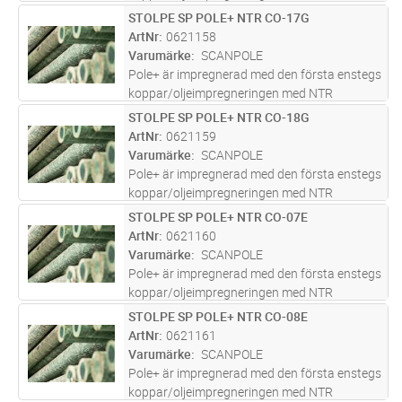
godkännande. En innovativ kombination av
STOLPE SP POLE+ NTR CO-17G
Lägg i kundvagn
ST
olja, koppar och biocider utformad för att ge
ArtNr
0621158
en livslängd på över 40år. Pole+ h
...läs mer
Varumärke
SCANPOLE
Pole+ är impregnerad med den första enstegs
koppar/oljeimpregneringen med NTR
godkännande. En innovativ kombination av
STOLPE SP POLE+ NTR CO-18G
Lägg i kundvagn
ST
olja, koppar och biocider utformad för att ge
ArtNr
0621159
en livslängd på över 40år. Pole+ h
...läs mer
Varumärke
SCANPOLE
Pole+ är impregnerad med den första enstegs
koppar/oljeimpregneringen med NTR
godkännande. En innovativ kombination av
STOLPE SP POLE+ NTR CO-07E
Lägg i kundvagn
ST
olja, koppar och biocider utformad för att ge
ArtNr
0621160
en livslängd på över 40år. Pole+ h
...läs mer
Varumärke
SCANPOLE
Pole+ är impregnerad med den första enstegs
koppar/oljeimpregneringen med NTR
godkännande. En innovativ kombination av
STOLPE SP POLE+ NTR CO-08E
Lägg i kundvagn
ST
olja, koppar och biocider utformad för att ge
ArtNr
0621161
en livslängd på över 40år. Pole+ h
...läs mer
Varumärke
SCANPOLE
Pole+ är impregnerad med den första enstegs
koppar/oljeimpregneringen med NTR