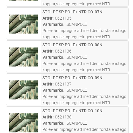
koppar/oljeimpregneringen med NTR
godkännande. En innovativ kombination av
STOLPE SP POLE+ NTR CO-07N
Lägg i kundvagn
ST
olja, koppar och biocider utformad för att ge
ArtNr
0621135
en livslängd på över 40år. Pole+ h
...läs mer
Varumärke
SCANPOLE
Pole+ är impregnerad med den första enstegs
koppar/oljeimpregneringen med NTR
godkännande. En innovativ kombination av
STOLPE SP POLE+ NTR CO-08N
Lägg i kundvagn
ST
olja, koppar och biocider utformad för att ge
ArtNr
0621136
en livslängd på över 40år. Pole+ h
...läs mer
Varumärke
SCANPOLE
Pole+ är impregnerad med den första enstegs
koppar/oljeimpregneringen med NTR
godkännande. En innovativ kombination av
STOLPE SP POLE+ NTR CO-09N
Lägg i kundvagn
ST
olja, koppar och biocider utformad för att ge
ArtNr
0621137
en livslängd på över 40år. Pole+ h
...läs mer
Varumärke
SCANPOLE
Pole+ är impregnerad med den första enstegs
koppar/oljeimpregneringen med NTR
godkännande. En innovativ kombination av
STOLPE SP POLE+ NTR CO-10N
Lägg i kundvagn
ST
olja, koppar och biocider utformad för att ge
ArtNr
0621138
en livslängd på över 40år. Pole+ h
...läs mer
Varumärke
SCANPOLE
Pole+ är impregnerad med den första enstegs