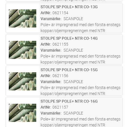
godkännande. En innovativ kombination av
STOLPE SP POLE+ NTR CO-13G
Lägg i kundvagn
ST
olja, koppar och biocider utformad för att ge
ArtNr
0621154
en livslängd på över 40år. Pole+ h
...läs mer
Varumärke
SCANPOLE
Pole+ är impregnerad med den första enstegs
koppar/oljeimpregneringen med NTR
godkännande. En innovativ kombination av
STOLPE SP POLE+ NTR CO-14G
Lägg i kundvagn
ST
olja, koppar och biocider utformad för att ge
ArtNr
0621155
en livslängd på över 40år. Pole+ h
...läs mer
Varumärke
SCANPOLE
Pole+ är impregnerad med den första enstegs
koppar/oljeimpregneringen med NTR
godkännande. En innovativ kombination av
STOLPE SP POLE+ NTR CO-15G
Lägg i kundvagn
ST
olja, koppar och biocider utformad för att ge
ArtNr
0621156
en livslängd på över 40år. Pole+ h
...läs mer
Varumärke
SCANPOLE
Pole+ är impregnerad med den första enstegs
koppar/oljeimpregneringen med NTR
godkännande. En innovativ kombination av
STOLPE SP POLE+ NTR CO-16G
Lägg i kundvagn
ST
olja, koppar och biocider utformad för att ge
ArtNr
0621157
en livslängd på över 40år. Pole+ h
...läs mer
Varumärke
SCANPOLE
Pole+ är impregnerad med den första enstegs
koppar/oljeimpregneringen med NTR