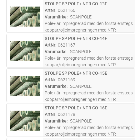
godkännande. En innovativ kombination av
STOLPE SP POLE+ NTR CO-13E
Lägg i kundvagn
ST
olja, koppar och biocider utformad för att ge
ArtNr
0621166
en livslängd på över 40år. Pole+ h
...läs mer
Varumärke
SCANPOLE
Pole+ är impregnerad med den första enstegs
koppar/oljeimpregneringen med NTR
godkännande. En innovativ kombination av
STOLPE SP POLE+ NTR CO-14E
Lägg i kundvagn
ST
olja, koppar och biocider utformad för att ge
ArtNr
0621167
en livslängd på över 40år. Pole+ h
...läs mer
Varumärke
SCANPOLE
Pole+ är impregnerad med den första enstegs
koppar/oljeimpregneringen med NTR
godkännande. En innovativ kombination av
STOLPE SP POLE+ NTR CO-15E
Lägg i kundvagn
ST
olja, koppar och biocider utformad för att ge
ArtNr
0621169
en livslängd på över 40år. Pole+ h
...läs mer
Varumärke
SCANPOLE
Pole+ är impregnerad med den första enstegs
koppar/oljeimpregneringen med NTR
godkännande. En innovativ kombination av
STOLPE SP POLE+ NTR CO-16E
Lägg i kundvagn
ST
olja, koppar och biocider utformad för att ge
ArtNr
0621178
en livslängd på över 40år. Pole+ h
...läs mer
Varumärke
SCANPOLE
Pole+ är impregnerad med den första enstegs
koppar/oljeimpregneringen med NTR