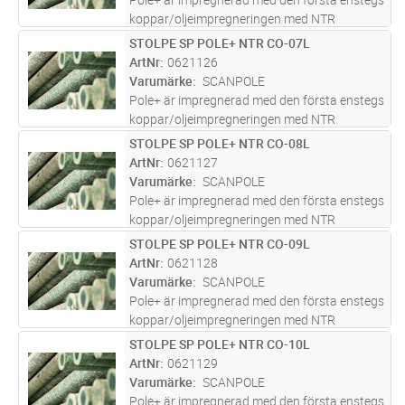
koppar/oljeimpregneringen med NTR
godkännande. En innovativ kombination av
STOLPE SP POLE+ NTR CO-07L
Lägg i kundvagn
ST
olja, koppar och biocider utformad för att ge
ArtNr
0621126
en livslängd på över 40år. Pole+ h
...läs mer
Varumärke
SCANPOLE
Pole+ är impregnerad med den första enstegs
koppar/oljeimpregneringen med NTR
godkännande. En innovativ kombination av
STOLPE SP POLE+ NTR CO-08L
Lägg i kundvagn
ST
olja, koppar och biocider utformad för att ge
ArtNr
0621127
en livslängd på över 40år. Pole+ h
...läs mer
Varumärke
SCANPOLE
Pole+ är impregnerad med den första enstegs
koppar/oljeimpregneringen med NTR
godkännande. En innovativ kombination av
STOLPE SP POLE+ NTR CO-09L
Lägg i kundvagn
ST
olja, koppar och biocider utformad för att ge
ArtNr
0621128
en livslängd på över 40år. Pole+ h
...läs mer
Varumärke
SCANPOLE
Pole+ är impregnerad med den första enstegs
koppar/oljeimpregneringen med NTR
godkännande. En innovativ kombination av
STOLPE SP POLE+ NTR CO-10L
Lägg i kundvagn
ST
olja, koppar och biocider utformad för att ge
ArtNr
0621129
en livslängd på över 40år. Pole+ h
...läs mer
Varumärke
SCANPOLE
Pole+ är impregnerad med den första enstegs