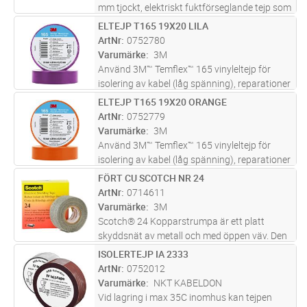
mm tjockt, elektriskt fuktförseglande tejp som
används för att täta elektriska anslutningar
ELTEJP T165 19X20 LILA
Lägg i kundvagn
ST
upp till 600V. Tejpen är tillverkad av slitstark
ArtNr
0752780
vinyl och PVC o
...läs mer
Varumärke
3M
Använd 3M™ Temflex™ 165 vinyleltejp för
isolering av kabel (låg spänning), reparationer
och buntning. Tejp för yrkesanvändning har
ELTEJP T165 19X20 ORANGE
Lägg i kundvagn
ST
bra prestanda och är lämplig för inomhus-
ArtNr
0752779
och utomhusbruk.
Varumärke
3M
Använd 3M™ Temflex™ 165 vinyleltejp för
isolering av kabel (låg spänning), reparationer
och buntning. Tejp för yrkesanvändning har
FÖRT CU SCOTCH NR 24
Lägg i kundvagn
ST
bra prestanda och är lämplig för inomhus-
ArtNr
0714611
och utomhusbruk.
Varumärke
3M
Scotch® 24 Kopparstrumpa är ett platt
skyddsnät av metall och med öppen väv. Den
är kompatibel med strömkabelisolering och
ISOLERTEJP IA 2333
Lägg i kundvagn
ST
alla material för högspänningsskarvning och
ArtNr
0752012
avslut.
Varumärke
NKT KABELDON
Vid lagring i max 35C inomhus kan tejpen