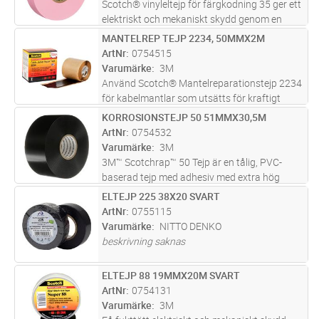
Scotch® vinyleltejp för färgkodning 35 ger ett
elektriskt och mekaniskt skydd genom en
kombination av ett aggressivt, tryckkänsligt
MANTELREP TEJP 2234, 50MMX2M
Lägg i kundvagn
ST
fästämne av gummiharts och en elastisk
ArtNr
0754515
PVC-baksida. Denna tejp är f
...läs mer
Varumärke
3M
Använd Scotch® Mantelreparationstejp 2234
för kabelmantlar som utsätts för kraftigt
slitage. Denna 2234-tejp är flexibel och
KORROSIONSTEJP 50 51MMX30,5M
Lägg i kundvagn
ST
självreparerande, samtidigt som den har god
ArtNr
0754532
fuktbeständighet. Den har ett
...läs mer
Varumärke
3M
3M™ Scotchrap™ 50 Tejp är en tålig, PVC-
baserad tejp med adhesiv med extra hög
häftförmåga som utformats för att motstå
ELTEJP 225 38X20 SVART
Lägg i kundvagn
ST
korrosion av metallrör ovan och under jord,
ArtNr
0755115
anslutningar och fogar på alla fabr
...läs mer
Varumärke
NITTO DENKO
beskrivning saknas
ELTEJP 88 19MMX20M SVART
Lägg i kundvagn
ST
ArtNr
0754131
Varumärke
3M