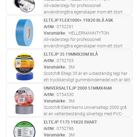
All-väderstejp för professionell
användningBra egenskaper inom ett stort
temperaturområde ned till -18 till
ELTEJP FLEX1000+ 19X20 BLÅ ASK
Lägg i kundvagn
ST
+105°CLevereras i skyddande plastaskPrimär
ArtNr
0752291
isolering för skarvar upp till 1 kVSom
Varumärke
HELLERMANNTYTON
skyddande
...läs mer
All-väderstejp för professionell
användningBra egenskaper inom ett stort
temperaturområde ned till -18 till
ELTEJP 35 19MMX20M BLÅ
Lägg i kundvagn
ST
+105°CLevereras i skyddande plastaskPrimär
ArtNr
0752703
isolering för skarvar upp till 1 kVSom
Varumärke
3M
skyddande
...läs mer
Scotch® Eltejp 35 är en uvbeständig tejp har
ett tryckkänsligt gummibindemedel och är lätt
att hantera och applicera. Denna tejp av
UNIVERSALTEJP 2000 51MMX46M
Lägg i kundvagn
ST
professionell kvalitet är utmärkt för
ArtNr
0754330
fasidentifiering och färgkodn
...läs mer
Varumärke
3M
Scotch® Elektrikerns Universaltejp 2000 grå
är en vattenbeständig silvertejp med PVC-
ryggmaterial och ett gummibindemedel.
ELTEJP T175 19X20 SVART
Lägg i kundvagn
ST
Denna tejp är en universaltejp för elektriker för
ArtNr
0752786
hållnings- och buntningsap
...läs mer
Varumärke
3M