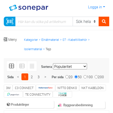
Logga in
Meny
Kategorier
Elnätmateriel
07 - Kabeltillbehör
Isolermaterial
Tejp
Sortera
<
1
2
3
>
20
50
100
200
Sida
Per sida
3M
C3 CONNECT
NITTO DENKO
NKT KABELDON
TE CONNECTIVITY
Produktlinjer
Byggvarubedömning