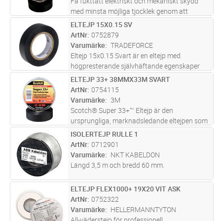
Få fukttätt elektriskt och mekaniskt skydd
med minsta möjliga tjocklek genom att
använda Scotch® Super 88 Eltejp. Denna UL-,
ELTEJP 15X0.15 SV
Lägg i kundvagn
ST
CSA- och VDA-godkända tejp kombinerar ett
ArtNr
0752879
elastiskt ryggmaterial och ett a
...läs mer
Varumärke
TRADEFORCE
Eltejp 15x0.15 Svart är en eltejp med
högpresterande självhäftande egenskaper
och flamskydd, vilket gör den säker och
ELTEJP 33+ 38MMX33M SVART
Lägg i kundvagn
ST
pålitlig för elektriska installationer.
ArtNr
0754115
Varumärke
3M
Scotch® Super 33+™ Eltejp är den
ursprungliga, marknadsledande eltejpen som
är utformad för primär elektrisk isolering för
ISOLERTEJP RULLE 1
Lägg i kundvagn
ST
alla lednings- och kabelskarvar som klassats
ArtNr
0712901
upp till 600 V och 105°C. Denna
...läs mer
Varumärke
NKT KABELDON
Längd 3,5 m och bredd 60 mm.
ELTEJP FLEX1000+ 19X20 VIT ASK
Lägg i kundvagn
ST
ArtNr
0752322
Varumärke
HELLERMANNTYTON
All-väderstejp för professionell