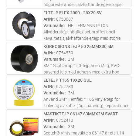
högpresterande självhäftande egenskaper
och flamskydd, vilket gör den säker och
ELTEJP FLEX 2000+ 38X20 SV
Lägg i kundvagn
ST
pålitlig för elektriska installationer.
ArtNr
0758007
Varumärke
HELLERMANNTYTON
Allväderstejp, högflexibel, proffesionell
kavalitets självhäftande eltejp med större
tjocklek för större mekanisk och elektriskt
KORROSIONSTEJP 50 25MMX30,5M
Lägg i kundvagn
ST
skydd God motståndskraft mot nötning,
ArtNr
0754530
kemikalier, korrosion och UV-str
...läs mer
Varumärke
3M
3M™ Scotchrap™ 50 Tejp är en tålig, PVC-
baserad tejp med adhesiv med extra hög
häftförmåga som utformats för att motstå
ELTEJP T165 19X20 GUL
Lägg i kundvagn
ST
korrosion av metallrör ovan och under jord,
ArtNr
0752783
anslutningar och fogar på alla fabr
...läs mer
Varumärke
3M
Använd 3M™ Temflex™ 165 vinyleltejp för
isolering av kabel (låg spänning), reparationer
och buntning. Tejp för yrkesanvändning har
MASTIKTEJP 06147 63MMX3M SVART
Lägg i kundvagn
ST
bra prestanda och är lämplig för inomhus-
ArtNr
0752410
och utomhusbruk.
Varumärke
3M
Scotch® Vintylmastiktejp 06147 är ett 1,14