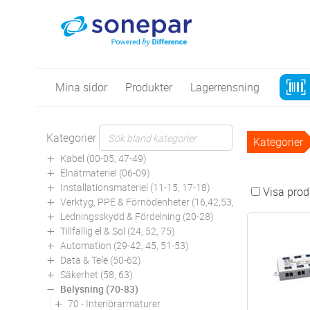
Mina sidor
Produkter
Lagerrensning
Kategorier
Kategorier
Kabel (00-05, 47-49)
Elnätmateriel (06-09)
Installationsmateriel (11-15, 17-18)
Visa produ
Verktyg, PPE & Förnödenheter (16,42,53,94)
Ledningsskydd & Fördelning (20-28)
Tillfällig el & Sol (24, 52, 75)
Automation (29-42, 45, 51-53)
Data & Tele (50-62)
Säkerhet (58, 63)
Belysning (70-83)
70 - Interiörarmaturer