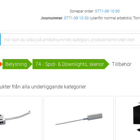
Sonepar order:
0771-39 10 00
Journummer:
0771-39 10 00
(utanför normal arbetstid, Ton
Belysning
74 - Spot- & Downlights, skenor
Tillbehör
kter från alla underliggande kategorier