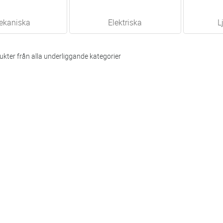
ekaniska
Elektriska
L
kter från alla underliggande kategorier
byggnadssatser