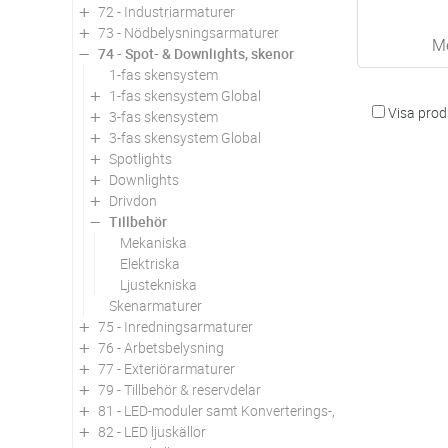
72 - Industriarmaturer
73 - Nödbelysningsarmaturer
M
74 - Spot- & Downlights, skenor
1-fas skensystem
1-fas skensystem Global
Visa produ
3-fas skensystem
3-fas skensystem Global
Spotlights
Downlights
Drivdon
Tillbehör
Mekaniska
Elektriska
Ljustekniska
Skenarmaturer
75 - Inredningsarmaturer
76 - Arbetsbelysning
77 - Exteriörarmaturer
79 - Tillbehör & reservdelar
81 - LED-moduler samt Konverterings-, utbytes- och om
82 - LED ljuskällor