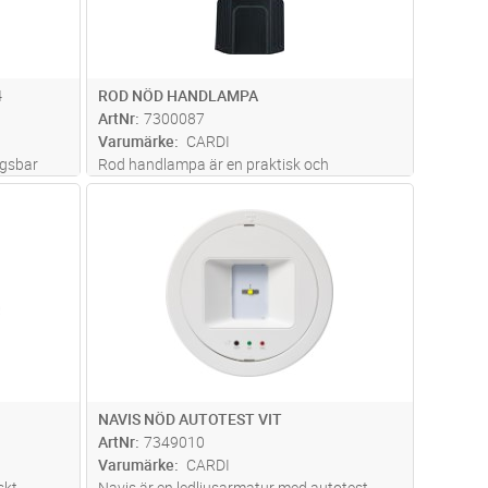
4
ROD NÖD HANDLAMPA
ArtNr
7300087
Varumärke
CARDI
ngsbar
Rod handlampa är en praktisk och
ntdrift
högeffektiv handlampa som är utrustad med
dvagn
Lägg i kundvagn
Antal
ST
en smart nödljusfunktion. Vid strömavbrott
d
tänds nödljuset (arbetsljuset) automatiskt,
 piktogram
vilket ger extra säkerhet och trygghe
...läs
mer
NAVIS NÖD AUTOTEST VIT
ArtNr
7349010
Varumärke
CARDI
skt
Navis är en ledljusarmatur med autotest