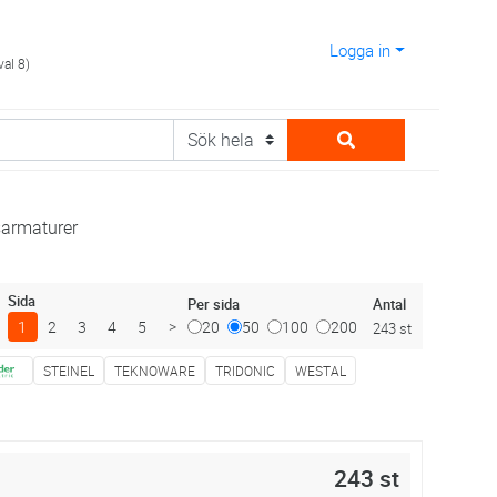
Logga in
val 8)
armaturer
Sida
Antal
Per sida
1
2
3
4
5
>
20
50
100
200
243 st
STEINEL
TEKNOWARE
TRIDONIC
WESTAL
243 st