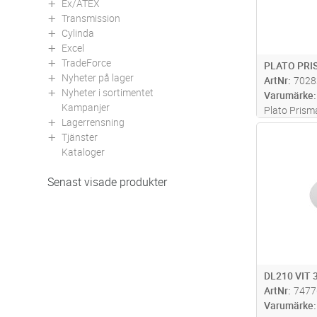
Ex/ATEX
Transmission
Cylinda
Excel
TradeForce
PLATO PRIS
Nyheter på lager
ArtNr
7028
Nyheter i sortimentet
Varumärke
Kampanjer
Plato Prism
Lagerrensning
bländskydd f
Antal
Tjänster
färgåtergivn
Kataloger
utformad för
särskilt vikt
Senast visade produkter
DL210 VIT 
ArtNr
7477
Varumärke