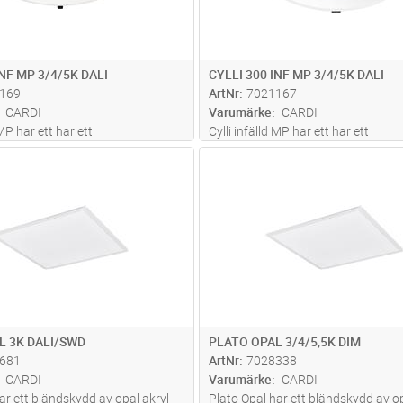
INF MP 3/4/5K DALI
CYLLI 300 INF MP 3/4/5K DALI
169
ArtNr
7021167
CARDI
Varumärke
CARDI
 MP har ett har ett
Cylli infälld MP har ett har ett
tiskt bländskydd för optimal
mikroprismatiskt bländskydd för o
Lägg i kundvagn
Lägg i kun
ST
Antal
ST
. Spridningsvinkel 80°. Stomme av
ljuskomfort. Spridningsvinkel 80°.
ch mikroprismatiskt bländskydd
aluminium och mikroprismatiskt b
MA). Ställbart ljusflöde oc
...läs
av polykarbonat. Ställbart ljusflöde
mer
L 3K DALI/SWD
PLATO OPAL 3/4/5,5K DIM
681
ArtNr
7028338
CARDI
Varumärke
CARDI
ar ett bländskydd av opal akryl
Plato Opal har ett bländskydd av op