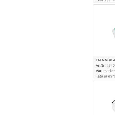
akryl för mj
Antal
ljusflöde i t
färgtemper
återvunnen 
...läs mer
FATA NÖD 
ArtNr
7349
Varumärke
Fata är en 
permanentdri
Antal
eller väggm
Läsavstånd 
Piktogramme