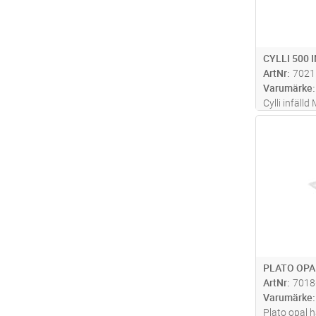
CYLLI 500 
ArtNr
7021
Varumärke
Cylli infälld
mikroprisma
Antal
ljuskomfort
aluminium o
av akryl (PM
mer
PLATO OPA
ArtNr
7018
Varumärke
Plato opal h