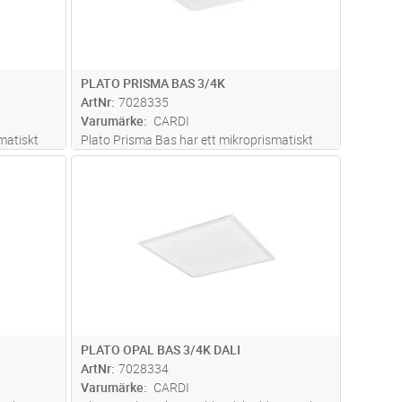
PLATO PRISMA BAS 3/4K
ArtNr
7028335
Varumärke
CARDI
matiskt
Plato Prisma Bas har ett mikroprismatiskt
Ställbart
bländskydd för visuell ljuskomfort. Ställbart
dvagn
Lägg i kundvagn
Antal
ST
ljusflöde i tre lägen och ställbar
omme av
färgtemperatur 3000K/4000K. Stomme av
och s
...läs
återvunnen vitlackerad aluminium och s
...läs
mer
PLATO OPAL BAS 3/4K DALI
ArtNr
7028334
Varumärke
CARDI