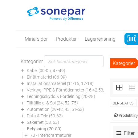
Mina sidor
Produkter
Lagerrensning
Kategorier
Kategorier
Kabel (00-05, 47-49)
Elnätmateriel (06-09)
Installationsmateriel (11-15, 17-18)
Verktyg, PPE & Förnödenheter (16,42,53,94)
Ledningsskydd & Fördelning (20-28)
Tillfällig el & Sol (24, 52, 75)
BERGDAHLS
Automation (29-42, 45, 51-53)
Produktlinj
Data & Tele (50-62)
Säkerhet (58, 63)
Belysning (70-83)
Filter
70 - Interiörarmaturer