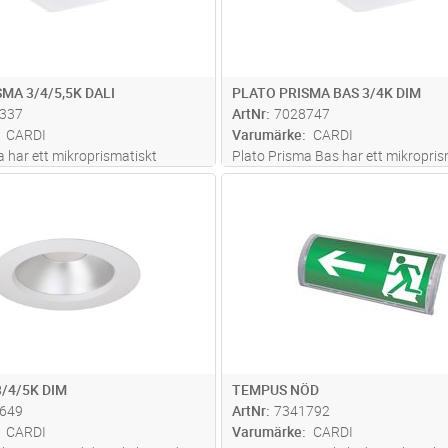
MA 3/4/5,5K DALI
PLATO PRISMA BAS 3/4K DIM
337
ArtNr
7028747
CARDI
Varumärke
CARDI
a har ett mikroprismatiskt
Plato Prisma Bas har ett mikropris
ör visuell ljuskomfort och en hög
bländskydd för visuell ljuskomfort. 
Lägg i kundvagn
Lägg i kun
ST
Antal
ST
ing CRI > 90 (R9 > 50). Plato är
ljusflöde i tre lägen och ställbar
 miljöer där ljuskvalitet är
färgtemperatur 3000K/4000K. St
igt, så som skol
...läs mer
återvunnen vitlackerad aluminium 
mer
3/4/5K DIM
TEMPUS NÖD
649
ArtNr
7341792
CARDI
Varumärke
CARDI