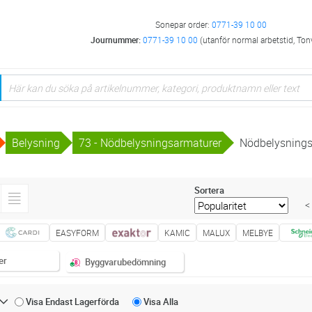
Sonepar order:
0771-39 10 00
Journummer:
0771-39 10 00
(utanför normal arbetstid, Ton
Belysning
73 - Nödbelysningsarmaturer
Nödbelysnings
Sortera
<
EASYFORM
KAMIC
MALUX
MELBYE
er
Byggvarubedömning
Visa Endast
Lagerförda
Visa
Alla