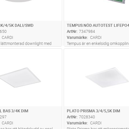
3K/4/5K DALI/SWD
TEMPUS NÖD AUTOTEST LIFEPO
650
ArtNr
7347984
CARDI
Varumärke
CARDI
 lättmonterad downlight med
Tempus är en enkelsidig omkoppli
ning för inomhus och
nödbelysningsarmatur för permane
Lägg i kundvagn
Lägg i kun
ST
Antal
ST
ge. Ställbart ljusflöde i tre
eller beredskapsdrift med eller utan
p-switchar direkt på drivdonet
piktogram. Läsavstånd 22 meter vi
r färgtemperatur
permanentdrift och piktogram, tre
0K/500
...läs mer
medf
...läs mer
L BAS 3/4K DIM
PLATO PRISMA 3/4/5,5K DIM
297
ArtNr
7028340
CARDI
Varumärke
CARDI
Bas har ett bländskydd av opal
Plato Prisma har ett mikroprismati