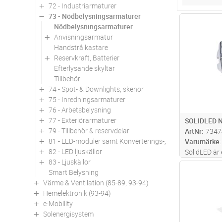
72 - Industriarmaturer
73 - Nödbelysningsarmaturer
Antal
Nödbelysningsarmaturer
Anvisningsarmatur
Handstrålkastare
Reservkraft, Batterier
Efterlysande skyltar
Tillbehör
74 - Spot- & Downlights, skenor
75 - Inredningsarmaturer
76 - Arbetsbelysning
77 - Exteriörarmaturer
SOLIDLED 
79 - Tillbehör & reservdelar
ArtNr
7347
81 - LED-moduler samt Konverterings-, utbytes- och om
Varumärke
82 - LED ljuskällor
SolidLED är
83 - Ljuskällor
armatur för 
Antal
Smart Belysning
beredskapsd
Värme & Ventilation (85-89, 93-94)
IP65, IK-kla
Hemelektronik (93-94)
utomhusbruk
e-Mobility
(
...läs mer
Solenergisystem