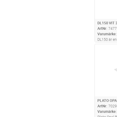
DL150 VIT 
ArtNr
7477
Varumärke
DL150 är en
god avbländ
Antal
utomhusmonta
lägen via di
och ställba
3000K/400
PLATO OPA
ArtNr
7029
Varumärke
Plato Opal 