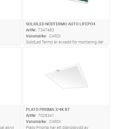
SOLIDLED NÖDTERMO AUTO LIFEPO4
ArtNr
7347483
Varumärke
CARDI
SolidLed Termo är avsedd för montering där
ptimal
omgivningstemperaturen kan bli lägre än 0°.
dvagn
Lägg i kundvagn
Antal
ST
 Stomme av
Med sin IP65 klass så är den optimal för
ländskydd
utomhusbruk. Armaturen är också utrustad
 oc
...läs
med en smart multikanalsladdni
...läs mer
PLATO PRISMA 3/4K BT
ArtNr
7028341
Varumärke
CARDI
al akryl
Plato Prisma har ett bländskydd av