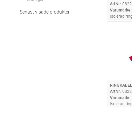
ArtNr
0822
Varumärke
Senast visade produkter
Isolerad rin
av material 
Antal
med certifi
RINGKABEL
ArtNr
0822
Varumärke
Isolerad rin
av material 
Antal
med certifi