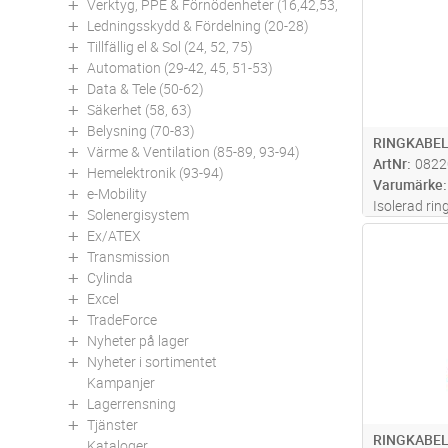
Verktyg, PPE & Förnödenheter (16,42,53,94)
Ledningsskydd & Fördelning (20-28)
Tillfällig el & Sol (24, 52, 75)
Automation (29-42, 45, 51-53)
Data & Tele (50-62)
Säkerhet (58, 63)
Belysning (70-83)
RINGKABEL
Värme & Ventilation (85-89, 93-94)
ArtNr
0822
Hemelektronik (93-94)
Varumärke
e-Mobility
Isolerad rin
Solenergisystem
av material 
Ex/ATEX
Antal
med certifi
Transmission
Cylinda
Excel
TradeForce
Nyheter på lager
Nyheter i sortimentet
Kampanjer
Lagerrensning
Tjänster
RINGKABEL
Kataloger