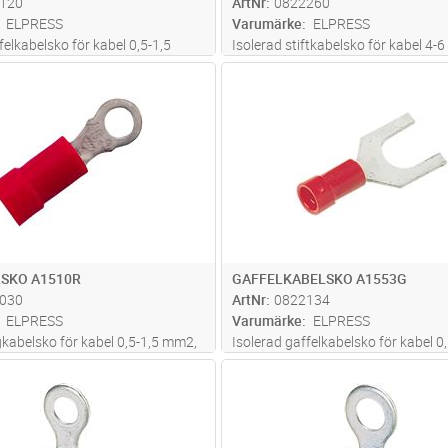
120
ArtNr
0822260
ELPRESS
Varumärke
ELPRESS
felkabelsko för kabel 0,5-1,5
Isolerad stiftkabelsko för kabel 4-
rial Cu, förtent, plast PC.
material Cu, förtent, plast PC. An
Lägg i kundvagn
Lägg i kun
ST
Antal
ST
 certifierade verktyget
certifierade verktyget GSA0760
SKO A1510R
GAFFELKABELSKO A1553G
030
ArtNr
0822134
ELPRESS
Varumärke
ELPRESS
gkabelsko för kabel 0,5-1,5 mm2,
Isolerad gaffelkabelsko för kabel 0,
Cu, förtent, plast PC. Används
mm2, av material Cu, förtent, plast
Lägg i kundvagn
Lägg i kun
ST
Antal
ST
erade verktyget GSA0760
Används med certifierade verktyge
GSA0760