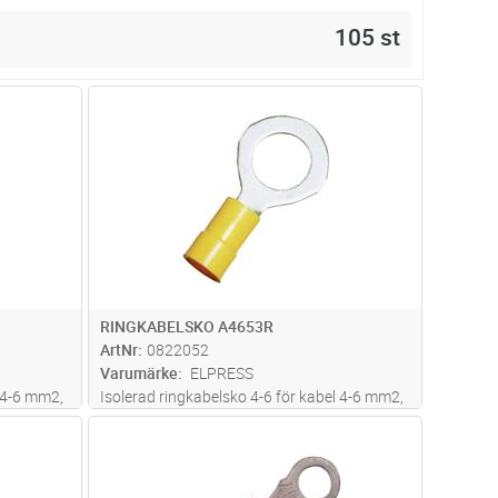
105 st
dvagn
Lägg i kundvagn
Antal
ST
RINGKABELSKO A4653R
ArtNr
0822052
Varumärke
ELPRESS
l 4-6 mm2,
Isolerad ringkabelsko 4-6 för kabel 4-6 mm2,
Används
av material Cu, förtent, plast PC. Används
dvagn
Lägg i kundvagn
Antal
ST
60
med certifierade verktyget GSA0760