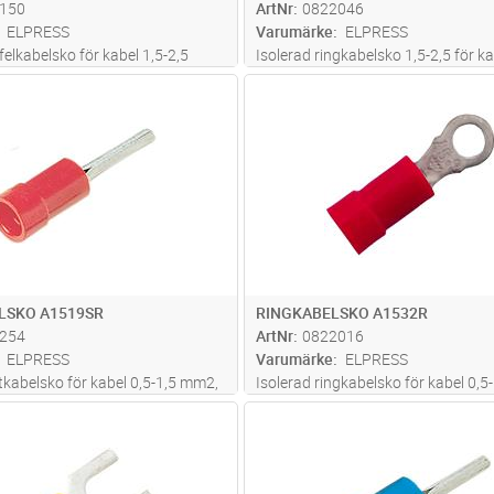
150
ArtNr
0822046
ELPRESS
Varumärke
ELPRESS
felkabelsko för kabel 1,5-2,5
Isolerad ringkabelsko 1,5-2,5 för ka
rial Cu, förtent, plast PC.
mm2, av material Cu, förtent, plast
Lägg i kundvagn
Lägg i kun
ST
Antal
ST
 certifierade verktyget
Används med certifierade verktyge
GSA0760
LSKO A1519SR
RINGKABELSKO A1532R
254
ArtNr
0822016
ELPRESS
Varumärke
ELPRESS
ftkabelsko för kabel 0,5-1,5 mm2,
Isolerad ringkabelsko för kabel 0,5
Cu, förtent, plast PC. Används
av material Cu, förtent, plast PC. 
Lägg i kundvagn
Lägg i kun
ST
Antal
ST
erade verktyget GSA0760
med certifierade verktyget GSA07