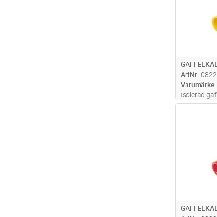
GAFFELKA
ArtNr
0822
Varumärke
Isolerad ga
av material 
Antal
med certifi
GAFFELKA