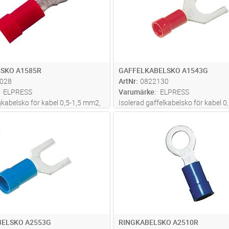
SKO A1585R
GAFFELKABELSKO A1543G
028
ArtNr
0822130
ELPRESS
Varumärke
ELPRESS
gkabelsko för kabel 0,5-1,5 mm2,
Isolerad gaffelkabelsko för kabel 0,
Cu, förtent, plast PC. Används
mm2, av material Cu, förtent, plast
Lägg i kundvagn
Lägg i kun
ST
Antal
ST
erade verktyget GSA0760
Används med certifierade verktyge
GSA0760
BELSKO A2553G
RINGKABELSKO A2510R