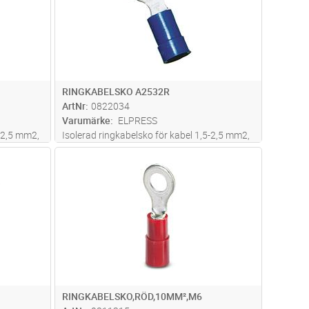
RINGKABELSKO A2532R
ArtNr
0822034
Varumärke
ELPRESS
5-2,5 mm2,
Isolerad ringkabelsko för kabel 1,5-2,5 mm2,
Används
av material Cu, förtent, plast PC. Används
dvagn
Lägg i kundvagn
Antal
ST
60
med certifierade verktyget GSA0760
RINGKABELSKO,RÖD,10MM²,M6