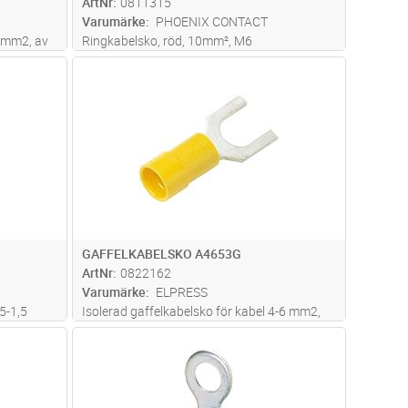
ArtNr
0811315
Varumärke
PHOENIX CONTACT
6 mm2, av
Ringkabelsko, röd, 10mm², M6
vänds med
dvagn
Lägg i kundvagn
Antal
ST
GAFFELKABELSKO A4653G
ArtNr
0822162
Varumärke
ELPRESS
5-1,5
Isolerad gaffelkabelsko för kabel 4-6 mm2,
 PC.
av material Cu, förtent, plast PC. Används
dvagn
Lägg i kundvagn
Antal
ST
t
med certifierade verktyget GSA0760