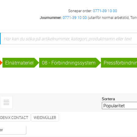
Sonepar order:
0771-39 10 00
Journummer:
0771-39 10 00
(utanför normal arbetstid, Ton
Elnätmateriel
08 - Förbindningssystem
Pressförbindni
Sortera
OENIX CONTACT
WEIDMÜLLER
er