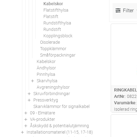
Kabelskor
Flatstifthylsa
Filter
Flatstift
Rundstifthylsa
Rundstift
Antal
Kopplingsblock
Oisolerade
Toppklämmor
Småförpackningar
Kabelskor
Ändhylsor
Pinnhylsa
Skarvhylsa
Avgreningshylsor
RINGKABEL
Skruvförbindningar
ArtNr
0822
Pressverktyg
Varumärke
Skarvklämmor för signalkabel
Isolerad rin
09 - Elmätare
av material 
VA-produkter
Antal
med certifi
Åskskydd & potentialutjämning
Installationsmateriel (11-15, 17-18)