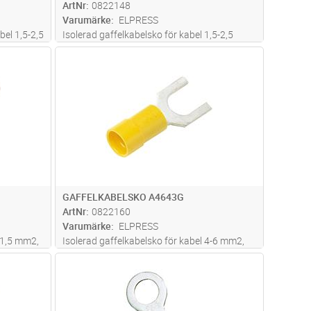
ArtNr
0822148
Varumärke
ELPRESS
bel 1,5-2,5
Isolerad gaffelkabelsko för kabel 1,5-2,5
 PC.
mm2, av material Cu, förtent, plast PC.
dvagn
Lägg i kundvagn
Antal
ST
t
Används med certifierade verktyget
GSA0760
GAFFELKABELSKO A4643G
ArtNr
0822160
Varumärke
ELPRESS
-1,5 mm2,
Isolerad gaffelkabelsko för kabel 4-6 mm2,
Används
av material Cu, förtent, plast PC. Används
dvagn
Lägg i kundvagn
Antal
ST
60
med certifierade verktyget GSA0760