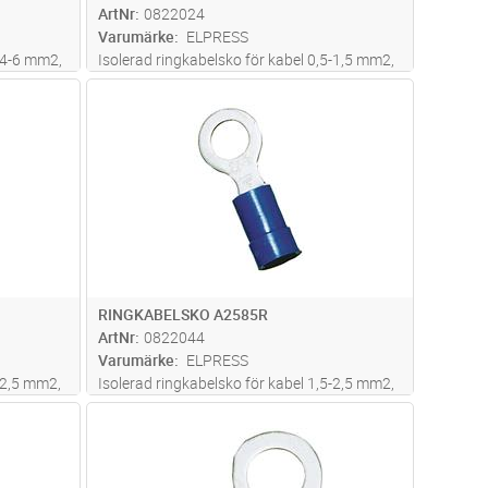
ArtNr
0822024
Varumärke
ELPRESS
l 4-6 mm2,
Isolerad ringkabelsko för kabel 0,5-1,5 mm2,
Används
av material Cu, förtent, plast PC. Används
dvagn
Lägg i kundvagn
Antal
ST
60
med certifierade verktyget GSA0760
RINGKABELSKO A2585R
ArtNr
0822044
Varumärke
ELPRESS
-2,5 mm2,
Isolerad ringkabelsko för kabel 1,5-2,5 mm2,
Används
av material Cu, förtent, plast PC. Används
dvagn
Lägg i kundvagn
Antal
ST
60
med certifierade verktyget GSA0760