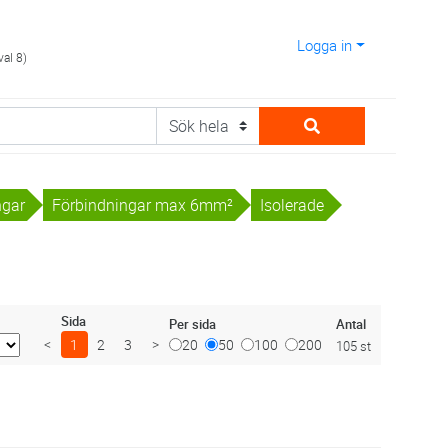
Logga in
val 8)
ngar
Förbindningar max 6mm²
Isolerade
Sida
Antal
Per sida
<
1
2
3
>
20
50
100
200
105 st