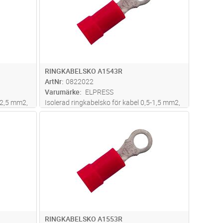
RINGKABELSKO A1543R
ArtNr
0822022
Varumärke
ELPRESS
-2,5 mm2,
Isolerad ringkabelsko för kabel 0,5-1,5 mm2,
Används
av material Cu, förtent, plast PC. Används
dvagn
Lägg i kundvagn
Antal
ST
60
med certifierade verktyget GSA0760
RINGKABELSKO A1553R