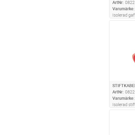
ArtNr
0822
Varumärke
Isolerad gaf
mm2, av mate
Antal
Används med
GSA0760
STIFTKABE
ArtNr
0822
Varumärke
Isolerad sti
av material 
Antal
med certifi