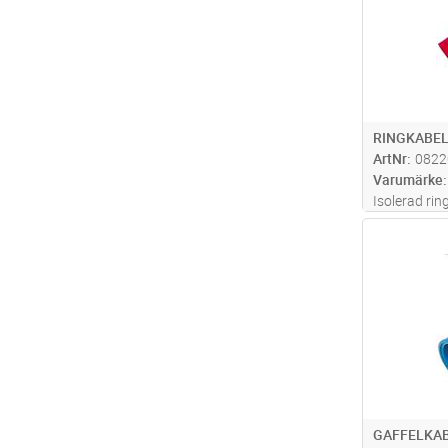
RINGKABEL
ArtNr
0822
Varumärke
Isolerad rin
av material 
Antal
med certifi
GAFFELKA