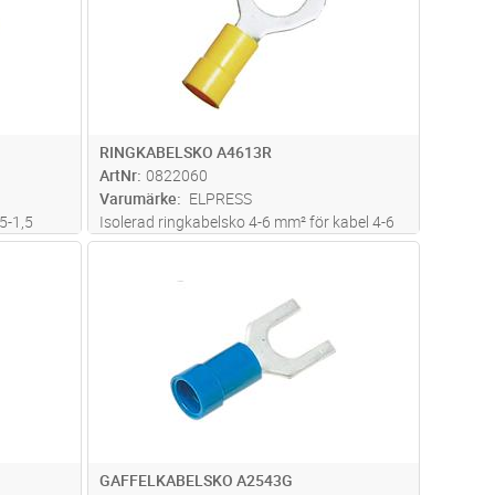
RINGKABELSKO A4613R
ArtNr
0822060
Varumärke
ELPRESS
5-1,5
Isolerad ringkabelsko 4-6 mm² för kabel 4-6
 PC.
mm2, av material Cu, förtent, plast PVC.
dvagn
Lägg i kundvagn
Antal
ST
t
Används med certifierade verktyget
GSA0760
GAFFELKABELSKO A2543G