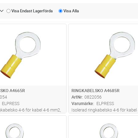
Visa Endast
Lagerförda
Visa
Alla
Lägg i kundvagn
Lägg i kun
ST
Antal
ST
SKO A4665R
RINGKABELSKO A4685R
054
ArtNr
0822056
ELPRESS
Varumärke
ELPRESS
gkabelsko 4-6 för kabel 4-6 mm2,
Isolerad ringkabelsko 4-6 för kabe
Cu, förtent, plast PC. Används
av material Cu, förtent, plast PC. 
Lägg i kundvagn
Lägg i kun
ST
Antal
ST
erade verktyget GSA0760
med certifierade verktyget GSA07