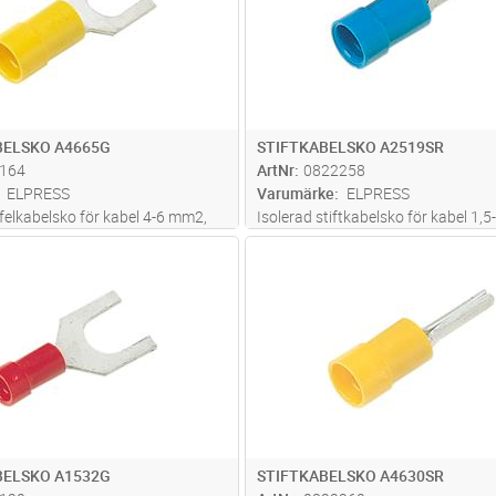
BELSKO A4665G
STIFTKABELSKO A2519SR
164
ArtNr
0822258
ELPRESS
Varumärke
ELPRESS
ffelkabelsko för kabel 4-6 mm2,
Isolerad stiftkabelsko för kabel 1,
Cu, förtent, plast PC. Används
av material Cu, förtent, plast PC. 
Lägg i kundvagn
Lägg i kun
ST
Antal
ST
erade verktyget GSA0760
med certifierade verktyget GSA07
BELSKO A1532G
STIFTKABELSKO A4630SR