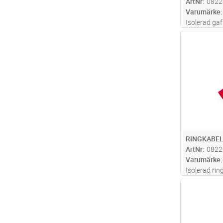
ArtNr
0822
Varumärke
Isolerad gaf
mm2, av mate
Antal
Används med
GSA0760
RINGKABEL
ArtNr
0822
Varumärke
Isolerad rin
av material 
Antal
med certifi