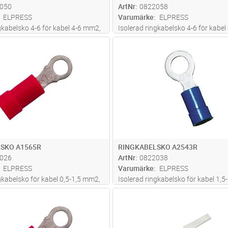
050
ArtNr
0822058
ELPRESS
Varumärke
ELPRESS
gkabelsko 4-6 för kabel 4-6 mm2,
Isolerad ringkabelsko 4-6 för kabe
Cu, förtent, plast PC. Används
av material Cu, förtent, plast PC. 
Lägg i kundvagn
Lägg i kun
ST
Antal
ST
erade verktyget GSA0760
med certifierade verktyget GSA07
SKO A1565R
RINGKABELSKO A2543R
026
ArtNr
0822038
ELPRESS
Varumärke
ELPRESS
gkabelsko för kabel 0,5-1,5 mm2,
Isolerad ringkabelsko för kabel 1,5
Cu, förtent, plast PC. Används
av material Cu, förtent, plast PC. 
Lägg i kundvagn
Lägg i kun
ST
Antal
ST
erade verktyget GSA0760
med certifierade verktyget GSA07