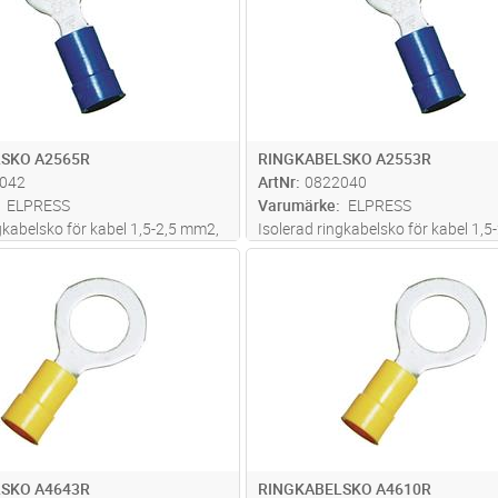
SKO A2565R
RINGKABELSKO A2553R
042
ArtNr
0822040
ELPRESS
Varumärke
ELPRESS
gkabelsko för kabel 1,5-2,5 mm2,
Isolerad ringkabelsko för kabel 1,5
Cu, förtent, plast PC. Används
av material Cu, förtent, plast PC. 
Lägg i kundvagn
Lägg i kun
ST
Antal
ST
erade verktyget GSA0760
med certifierade verktyget GSA07
SKO A4643R
RINGKABELSKO A4610R